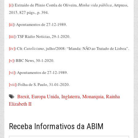
[i]
) Extraído de Plinio Corrêa de Oliveira,
Minha vida pública
, Artpress,
2015, 827 págs., p. 394.
[ii]
) Apontamentos de 27-12-1989.
[iii]
) TSF Rádio Notícias, 29-1-2020.
[iv]
) Cfr.
Catolicismo
, julho/2008: “Irlanda: NÃO ao Tratado de Lisboa”.
[v]
) BBC News, 30-1-2020.
[vi]
) Apontamentos de 27-12-1989.
[vii]
) Folha de S. Paulo, 31-01-2020.
Brexit
,
Europa Unida
,
Inglaterra
,
Monarquia
,
Rainha
Elizabeth II
Receba Informativos da ABIM