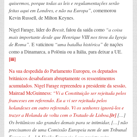
quisermos, porque todas as leis e regulamentações serão
feitas aqui em Londres, e não na Europa”
, comemorou
Kevin Russell, de Milton Keynes.
Nigel Farage, líder do
Brexit
, falou da saída como
“a coisa
mais importante desde que Henrique VIII nos tirou da Igreja
de Roma”.
E vaticinou
“uma batalha histórica”
de nações
como a Dinamarca, a Polônia ou a Itália, para deixar a UE.
[iii]
Na sua despedida do Parlamento Europeu, os deputados
britânicos desabafaram abruptamente os ressentimentos
acumulados. Nigel Farage repreendeu a presidente da sessão,
Mairead McGuinness:
“Vi a Constituição ser rejeitada pelos
franceses em referendo. Eu a vi ser rejeitada pelos
holandeses em outro referendo. Vi os senhores ignorá-los e
trazer a Holanda de volta com o Tratado de Lisboa.
[iv]
[…]
Os britânicos são grandes demais para se intimidar, […] não
precisamos de uma Comissão Europeia nem de um Tribunal
Europeu. […] A União Europeia é um projeto ruim,