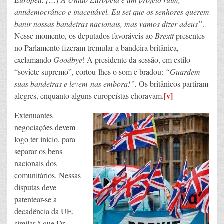
antidemocrático e inaceitável. Eu sei que os senhores querem
banir nossas bandeiras nacionais, mas vamos dizer adeus”
.
Nesse momento, os deputados favoráveis ao
Brexit
presentes
no Parlamento fizeram tremular a bandeira britânica,
exclamando
Goodbye
! A presidente da sessão, em estilo
“soviete supremo”, cortou-lhes o som e bradou:
“Guardem
suas bandeiras e levem-nas embora!”.
Os britânicos partiram
[v]
alegres, enquanto alguns europeístas choravam.
Extenuantes
negociações devem
logo ter início, para
separar os bens
nacionais dos
comunitários. Nessas
disputas deve
patentear-se a
decadência da UE,
similar à que Dr.