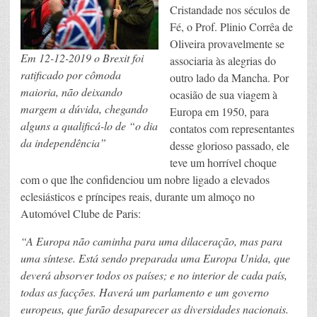
Cristandade nos séculos de
Fé, o Prof. Plinio Corrêa de
Oliveira provavelmente se
Em 12-12-2019 o Brexit foi
associaria às alegrias do
ratificado por cômoda
outro lado da Mancha. Por
maioria, não deixando
ocasião de sua viagem à
margem a dúvida, chegando
Europa em 1950, para
alguns a qualificá-lo de “o dia
contatos com representantes
da independência”
desse glorioso passado, ele
teve um horrível choque
com o que lhe confidenciou um nobre ligado a elevados
eclesiásticos e príncipes reais, durante um almoço no
Automóvel Clube de Paris:
“A Europa não caminha para uma dilaceração, mas para
uma síntese. Está sendo preparada uma Europa Unida, que
deverá absorver todos os países; e no interior de cada país,
todas as facções. Haverá um parlamento e um governo
europeus, que farão desaparecer as diversidades nacionais.