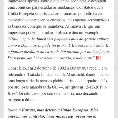
impressões opostas sobre o que então acontecia, e designou
uma comissão para estudar as mudanças. Constatou que a
União Europeia se arriscava ao insucesso, pois não havia
conseguido convencer os europeus, mas apenas acostumá-los
às benesses com que os inundava. Afirmava ele que um
imprevisto poderia derrubar o plano, e deu um exemplo:
“Uma nação de dimensões pequenas mas de grande cultura,
como a Dinamarca, pode recusar a UE e encrencar tudo. É
a famosa metáfora do carro de boi puxado por muitas juntas.
[ii]
De repente um boi se deita na estrada, e tudo para”.
Com efeito, em 2 de junho de 1992 a Dinamarca repeliu em
referendo o Tratado fundacional de Maastricht, dando início a
uma longa série de recusas plebiscitárias —deturpadas, aliás,
por ardilosas manobras da UE —, até que em 12-12-2019 o
Brexit
foi ratificado por cômoda maioria, não deixando
margem a dúvida.
“Amo a Europa, mas detesto a União Europeia. Eles
querem nos controlar, fazer nossas leis, pegar nosso