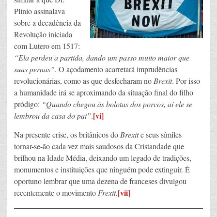
Plinio assinalava
sobre a decadência da
Revolução iniciada
com Lutero em 1517:
“Ela perdeu a parti­da, dando um passo muito maior que
suas pernas”
. O açodamento acarretará imprudências
revolucionárias, como as que desfecharam no
Brexit
. Por isso
a humanidade irá se aproximando da situação final do filho
pródigo:
“Quando chegou às bolo­tas dos porcos, aí ele se
[vi]
lembrou da casa do pai”
.
Na presente crise, os britânicos do
Brexit
e seus símiles
tornar-se-ão cada vez mais saudosos da Cristandade que
brilhou na Idade Média, deixando um legado de tradições,
monumentos e instituições que ninguém pode extinguir. É
oportuno lembrar que uma dezena de franceses divulgou
[vii]
recentemente o movimento
Frexit.