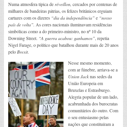
Numa atmosfera típica de
réveillon,
cercados por centenas de
milhares de bandeiras pátrias, os felizes britânicos erguiam
cartazes com os dizeres
“dia da independência”
e
“nosso
país de volta”.
As cores nacionais iluminavam residências
simbólicas como a do primeiro-ministro, no nº 10 da
Downing Street.
“A guerra acabou: ganhamos”
, repetia
Nigel Farage, o político que batalhou durante mais de 20 anos
pelo
Brexit
.
Nesse mesmo momento,
com ar fúnebre, arriava-se a
Union Jack
nas sedes da
União Europeia em
Bruxelas e Estrasburgo.
Alegria popular de um lado,
acabrunhada dos burocratas
comunitários do outro. Com
o seu entusiasmo pelas
nações que constituíram a