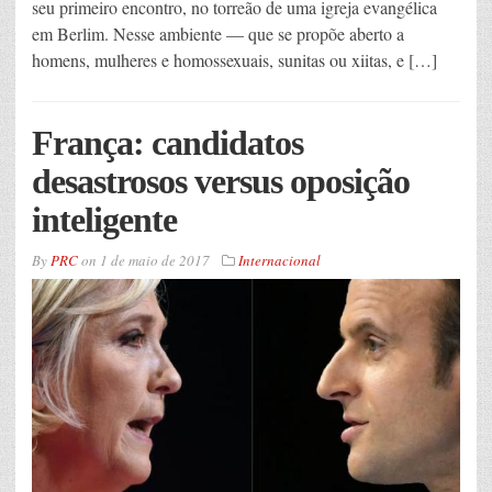
seu primeiro encontro, no torreão de uma igreja evangélica
em Berlim. Nesse ambiente — que se propõe aberto a
homens, mulheres e homossexuais, sunitas ou xiitas, e […]
França: candidatos
desastrosos versus oposição
inteligente
By
PRC
on
1 de maio de 2017
Internacional