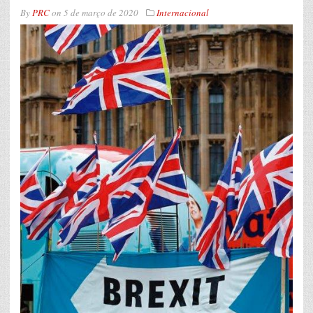
By
PRC
on
5 de março de 2020
Internacional