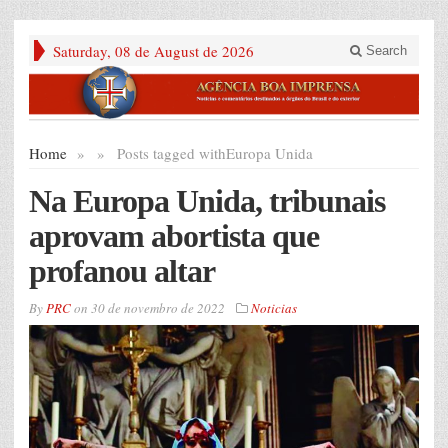
Saturday, 08 de August de 2026
Search
Home
»
»
Posts tagged with
Europa Unida
Na Europa Unida, tribunais
aprovam abortista que
profanou altar
By
PRC
on
30 de novembro de 2022
Noticias