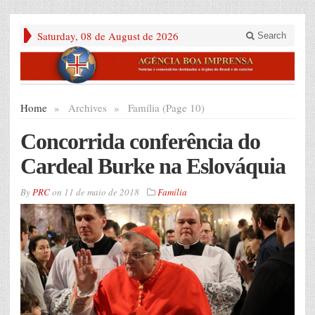
Saturday, 08 de August de 2026
Search
Home
»
Archives
»
Família (Page 10)
Concorrida conferência do
Cardeal Burke na Eslováquia
By
PRC
on
11 de maio de 2018
Família