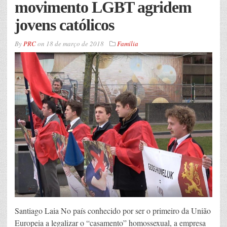
movimento LGBT agridem
jovens católicos
By
PRC
on
18 de março de 2018
Família
Santiago Laia No país conhecido por ser o primeiro da União
Europeia a legalizar o “casamento” homossexual, a empresa