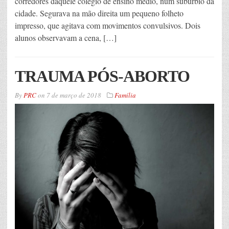
corredores daquele colégio de ensino médio, num subúrbio da
cidade. Segurava na mão direita um pequeno folheto
impresso, que agitava com movimentos convulsivos. Dois
alunos observavam a cena, […]
TRAUMA PÓS-ABORTO
By
PRC
on
7 de março de 2018
Família