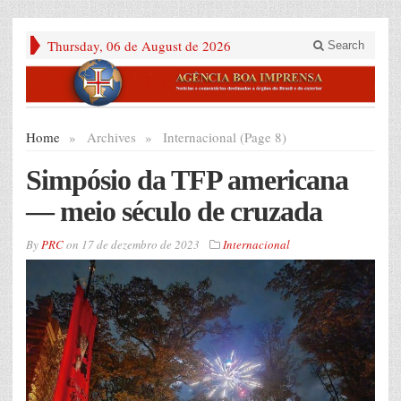
Thursday, 06 de August de 2026
Search
Home
»
Archives
»
Internacional (Page 8)
Simpósio da TFP americana
— meio século de cruzada
By
PRC
on
17 de dezembro de 2023
Internacional