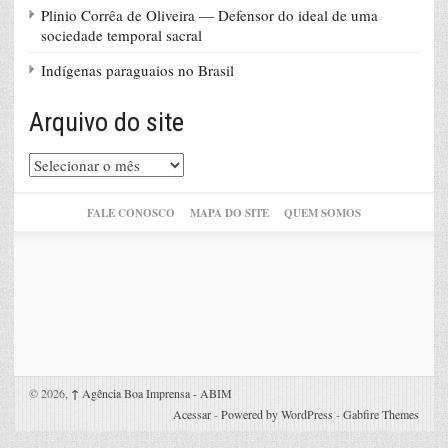
Plinio Corrêa de Oliveira — Defensor do ideal de uma
sociedade temporal sacral
Indígenas paraguaios no Brasil
Arquivo do site
Arquivo
do
site
FALE CONOSCO
MAPA DO SITE
QUEM SOMOS
© 2026,
↑
Agência Boa Imprensa - ABIM
Acessar
-
Powered by WordPress
-
Gabfire Themes