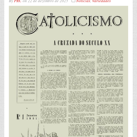
By
PRC
on
22 de dezembro de 2025
Noticias
,
Variedades