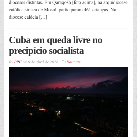
dioceses distintas. Em Qaraqosh [foto acima], na arquidiocese
católica siríaca de Mosul, participaram 461 crianças. Na
diocese caldeia […]
Cuba em queda livre no
precipício socialista
By
PRC
on
6 de abril de 2026
Noticias