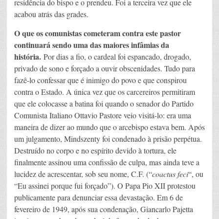
residência do bispo e o prendeu. Foi a terceira vez que ele
acabou atrás das grades.
O que os comunistas cometeram contra este pastor
continuará sendo uma das maiores infâmias da
história.
Por dias a fio, o cardeal foi espancado, drogado,
privado de sono e forçado a ouvir obscenidades. Tudo para
fazê-lo confessar que é inimigo do povo e que conspirou
contra o Estado. A única vez que os carcereiros permitiram
que ele colocasse a batina foi quando o senador do Partido
Comunista Italiano Ottavio Pastore veio visitá-lo: era uma
maneira de dizer ao mundo que o arcebispo estava bem. Após
um julgamento, Mindszenty foi condenado à prisão perpétua.
Destruído no corpo e no espírito devido à tortura, ele
finalmente assinou uma confissão de culpa, mas ainda teve a
lucidez de acrescentar, sob seu nome, C.F. (“
coactus feci
“, ou
“Eu assinei porque fui forçado”). O Papa Pio XII protestou
publicamente para denunciar essa devastação. Em 6 de
fevereiro de 1949, após sua condenação, Giancarlo Pajetta