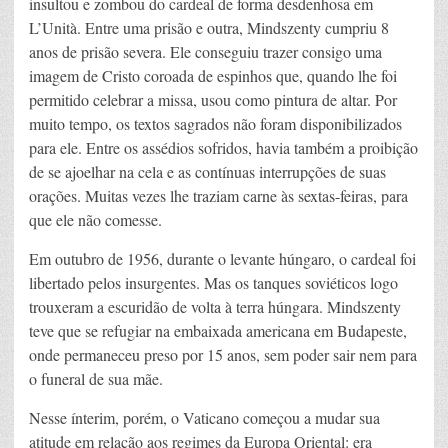
insultou e zombou do cardeal de forma desdenhosa em
L’Unità. Entre uma prisão e outra, Mindszenty cumpriu 8
anos de prisão severa. Ele conseguiu trazer consigo uma
imagem de Cristo coroada de espinhos que, quando lhe foi
permitido celebrar a missa, usou como pintura de altar. Por
muito tempo, os textos sagrados não foram disponibilizados
para ele. Entre os assédios sofridos, havia também a proibição
de se ajoelhar na cela e as contínuas interrupções de suas
orações. Muitas vezes lhe traziam carne às sextas-feiras, para
que ele não comesse.
Em outubro de 1956, durante o levante húngaro, o cardeal foi
libertado pelos insurgentes. Mas os tanques soviéticos logo
trouxeram a escuridão de volta à terra húngara. Mindszenty
teve que se refugiar na embaixada americana em Budapeste,
onde permaneceu preso por 15 anos, sem poder sair nem para
o funeral de sua mãe.
Nesse ínterim, porém, o Vaticano começou a mudar sua
atitude em relação aos regimes da Europa Oriental: era