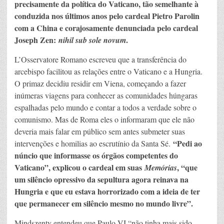
precisamente da política do Vaticano, tão semelhante à
conduzida nos últimos anos pelo cardeal Pietro Parolin
com a China e corajosamente denunciada pelo cardeal
Joseph Zen:
.
nihil sub sole novum
L’Osservatore Romano escreveu que a transferência do
arcebispo facilitou as relações entre o Vaticano e a Hungria.
O primaz decidiu residir em Viena, começando a fazer
inúmeras viagens para conhecer as comunidades húngaras
espalhadas pelo mundo e contar a todos a verdade sobre o
comunismo. Mas de Roma eles o informaram que ele não
deveria mais falar em público sem antes submeter suas
“Pedi ao
intervenções e homilias ao escrutínio da Santa Sé.
núncio que informasse os órgãos competentes do
Vaticano”, explicou o cardeal em suas
, “que
Memórias
um silêncio opressivo da sepultura agora reinava na
Hungria e que eu estava horrorizado com a ideia de ter
que permanecer em silêncio mesmo no mundo livre”.
Mindszenty entendeu que Paulo VI “não tinha mais sido