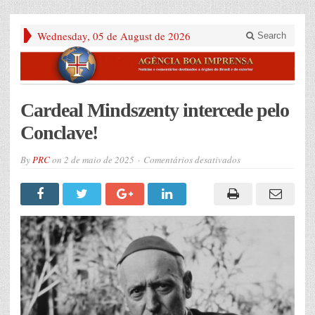
Wednesday, 05 de August de 2026
Search
Cardeal Mindszenty intercede pelo
Conclave!
em
By
PRC
on
2 de maio de 2025
Comentários desativados
Cardeal
Mindszenty
intercede
pelo
Conclave!