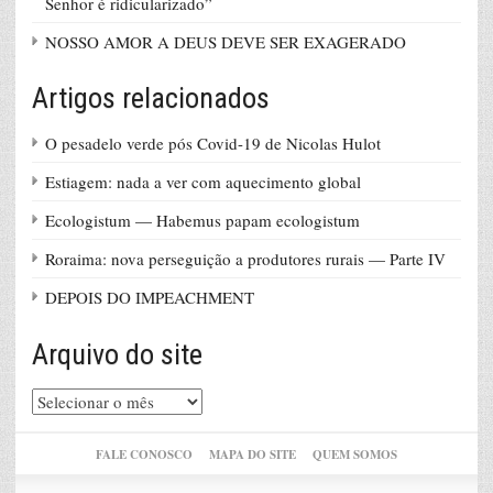
Senhor é ridicularizado”
NOSSO AMOR A DEUS DEVE SER EXAGERADO
Artigos relacionados
O pesadelo verde pós Covid-19 de Nicolas Hulot
Estiagem: nada a ver com aquecimento global
Ecologistum — Habemus papam ecologistum
Roraima: nova perseguição a produtores rurais — Parte IV
DEPOIS DO IMPEACHMENT
Arquivo do site
Arquivo
do
site
FALE CONOSCO
MAPA DO SITE
QUEM SOMOS