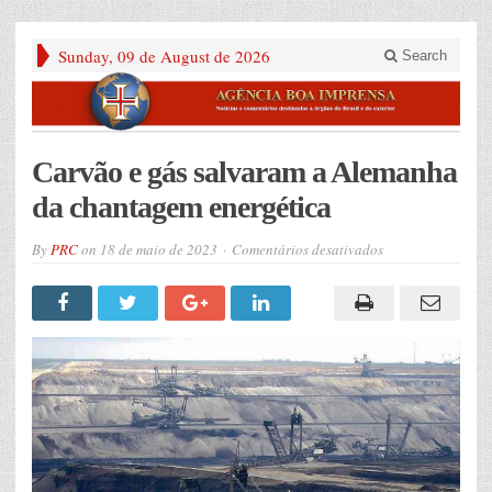
Sunday, 09 de August de 2026
Search
Carvão e gás salvaram a Alemanha
da chantagem energética
em
By
PRC
on
18 de maio de 2023
Comentários desativados
Carvão
e
gás
salvaram
a
Alemanha
da
chantagem
energética