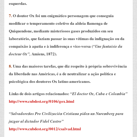
esquerdas.
7.
O doutor Ox foi um enigmático personagem que conseguia
modificar o temperamento coletivo da aldeia flamenga de
Quiquendone, mediante misteriosos gases produzidos em seu
laboratório, que faziam passar às suas vítimas da indignação ou da
compaixão à apatia e à indiferença e vice-versa (
“Une fantaisie du
Amiens, 1872).
docteur Ox”,
8.
Uma das maiores tarefas, que diz respeito à própria sobrevivência
da liberdade nas Américas, é a de neutralizar a ação política e
psicológica dos doutores Ox latino-americanos.
Links de dois artigos relacionados:
“El doctor Ox, Cuba e Colombia”
http://www.cubdest.org/0106/gox.html
“Salvadoreños Pro Civilización Cristiana piden un Nuremberg para
juzgar al dictador Fidel Castro”
http://www.cubdest.org/0012/csalvad.html