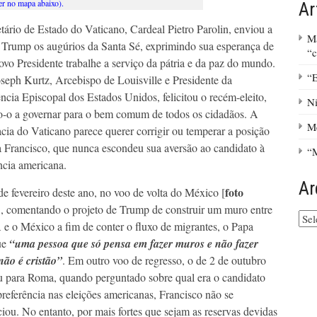
er no mapa abaixo).
Ar
tário de Estado do Vaticano, Cardeal Pietro Parolin, enviou a
Ma
Trump os augúrios da Santa Sé, exprimindo sua esperança de
“
ovo Presidente trabalhe a serviço da pátria e da paz do mundo.
“E
eph Kurtz, Arcebispo de Louisville e Presidente da
ncia Episcopal dos Estados Unidos, felicitou o recém-eleito,
Ni
o-o a governar para o bem comum de todos os cidadãos. A
M
cia do Vaticano parece querer corrigir ou temperar a posição
 Francisco, que nunca escondeu sua aversão ao candidato à
“M
ncia americana.
Ar
foto
e fevereiro deste ano, no voo de volta do México [
], comentando o projeto de Trump de construir um muro entre
Arq
e o México a fim de conter o fluxo de migrantes, o Papa
do
ue
“uma pessoa que só pensa em fazer muros e não fazer
site
não é cristão”
. Em outro voo de regresso, o de 2 de outubro
 para Roma, quando perguntado sobre qual era o candidato
preferência nas eleições americanas, Francisco não se
iou. No entanto, por mais fortes que sejam as reservas devidas