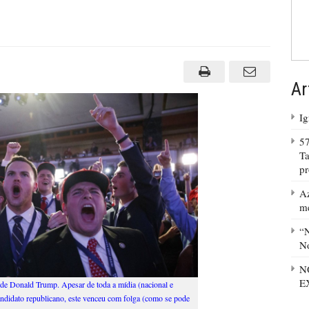
Ar
Ig
57
Ta
p
Az
m
“N
No
N
E
de Donald Trump. Apesar de toda a mídia (nacional e
 candidato republicano, este venceu com folga (como se pode