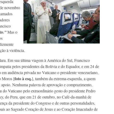
esquerda
5 de novembro
hamados
adores
ancisco
to.”
Mas o
os
elizmente
ção à violência.
lara. Em sua última viagem à América do Sul, Francisco
impatia pelos presidentes da Bolívia e do Equador, e em 24 de
 em audiência privada no Vaticano o presidente venezuelano,
foto à esq.
 Moros [
], também da extrema-esquerda, a quem
u apoio. Nenhuma palavra de aprovação e comprazimento,
tiu do Vaticano pelo extraordinário gesto do presidente Pedro
y, do Peru, que em 21 de outubro, no Café-da-manhã de
ença da presidente do Congreso e de outras personalidades,
país ao Sagrado Coração de Jesus e ao Coração Imaculado de