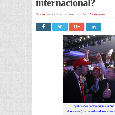
internacional?
By
PRC
on
18 de novembro de 2016
1 Comment
Republicanos comemoram a vitória 
internacional) ter previsto a derrota do