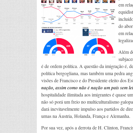
em rela
equidis
incluíd
do abor
em rela
legaliz
Além do
subjace
é de ordem política. A questão da imigração é, de 
política bergogliana, mas também uma pedra ang
visões de Francisco e do Presidente eleito dos 
nação, assim como não é nação um país sem le
hospitalidade ilimitada aos imigrantes é quase u
não só porá um freio no multiculturalismo galo
dará inevitavelmente impulso aos partidos de dire
urnas na Áustria, Holanda, França e Alemanha.
Por sua vez, após a derrota de H. Clinton, Franci