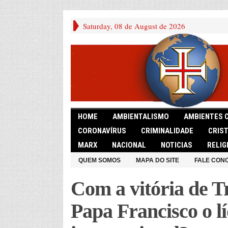
Saturday, 08 de August de 2026
HOME
AMBIENTALISMO
AMBIENTES 
CORONAVÍRUS
CRIMINALIDADE
CRIS
MARX
NACIONAL
NOTICIAS
RELIG
QUEM SOMOS
MAPA DO SITE
FALE CON
Com a vitória de T
Papa Francisco o l