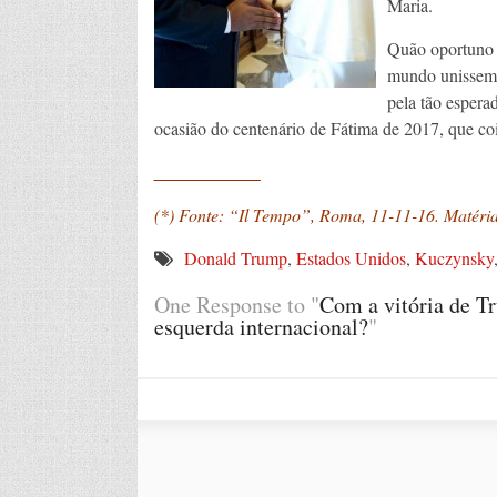
Maria.
Quão oportuno s
mundo unissem 
pela tão espera
ocasião do centenário de Fátima de 2017, que co
____________
(*) Fonte: “Il Tempo”, Roma, 11-11-16. Matéria 
Donald Trump
,
Estados Unidos
,
Kuczynsky
One Response to "
Com a vitória de Tr
esquerda internacional?
"