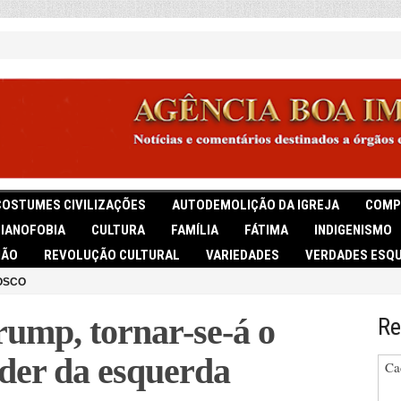
COSTUMES CIVILIZAÇÕES
AUTODEMOLIÇÃO DA IGREJA
COMP
TIANOFOBIA
CULTURA
FAMÍLIA
FÁTIMA
INDIGENISMO
IÃO
REVOLUÇÃO CULTURAL
VARIEDADES
VERDADES ESQU
OSCO
rump, tornar-se-á o
Re
íder da esquerda
Ca