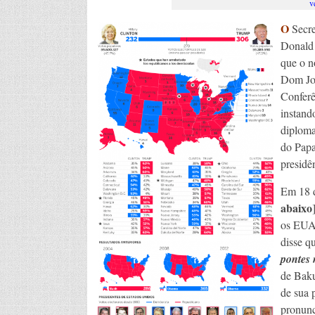
v
O
Secre
Donald 
que o n
Dom Jos
Conferê
instand
diploma
do Papa
presidê
Em 18 d
abaixo
os EUA 
disse q
pontes 
de Baku
de sua 
pronunc