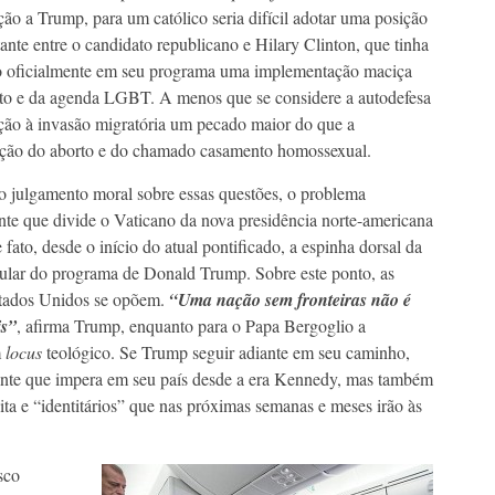
ção a Trump, para um católico seria difícil adotar uma posição
tante entre o candidato republicano e Hilary Clinton, que tinha
o oficialmente em seu programa uma implementação maciça
to e da agenda LGBT. A menos que se considere a autodefesa
ção à invasão migratória um pecado maior do que a
ação do aborto e do chamado casamento homossexual.
 julgamento moral sobre essas questões, o problema
nte que divide o Vaticano da nova presidência norte-americana
fato, desde o início do atual pontificado, a espinha dorsal da
ular do programa de Donald Trump. Sobre este ponto, as
Estados Unidos se opõem.
“Uma nação sem fronteiras não é
is”
, afirma Trump, enquanto para o Papa Bergoglio a
m
locus
teológico. Se Trump seguir adiante em seu caminho,
pante que impera em seu país desde a era Kennedy, mas também
ita e “identitários” que nas próximas semanas e meses irão às
sco