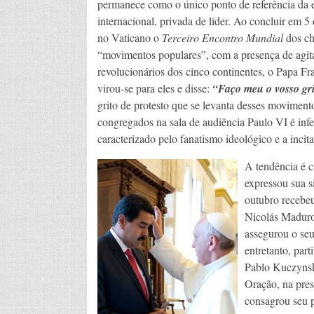
permanece como o único ponto de referência da 
internacional, privada de líder. Ao concluir em 
no Vaticano o
Terceiro Encontro Mundial
dos c
“movimentos populares”, com a presença de agit
revolucionários dos cinco continentes, o Papa Fr
virou-se para eles e disse:
“Faço meu o vosso gri
grito de protesto que se levanta desses moviment
congregados na sala de audiência Paulo VI é inf
caracterizado pelo fanatismo ideológico e a incita
A tendência é c
expressou sua s
outubro recebeu
Nicolás Maduro
assegurou o se
entretanto, par
Pablo Kuczynsk
Oração, na pres
consagrou seu 