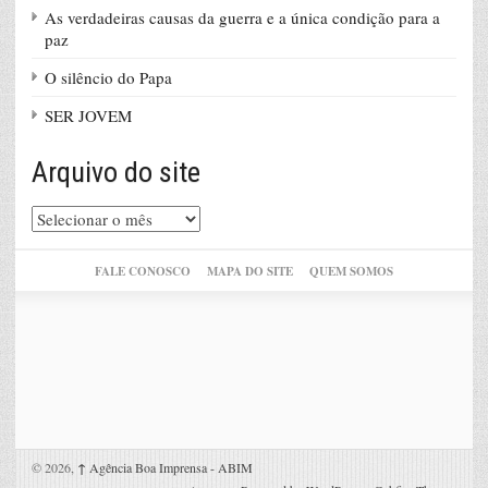
As verdadeiras causas da guerra e a única condição para a
paz
O silêncio do Papa
SER JOVEM
Arquivo do site
Arquivo
do
site
FALE CONOSCO
MAPA DO SITE
QUEM SOMOS
© 2026,
↑
Agência Boa Imprensa - ABIM