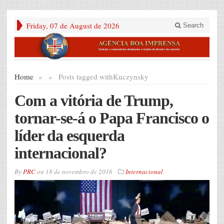
Friday, 07 de August de 2026
Search
Home
»
»
Posts tagged with
Kuczynsky
Com a vitória de Trump,
tornar-se-á o Papa Francisco o
líder da esquerda
internacional?
By
PRC
on
18 de novembro de 2016
Internacional