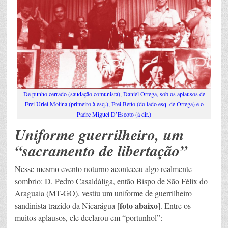
De punho cerrado (saudação comunista), Daniel Ortega, sob os aplausos de
Frei Uriel Molina (primeiro à esq.), Frei Betto (do lado esq. de Ortega) e o
Padre Miguel D’Escoto (à dir.)
Uniforme guerrilheiro, um
“sacramento de libertação”
Nesse mesmo evento noturno aconteceu algo realmente
sombrio: D. Pedro Casaldáliga, então Bispo de São Félix do
Araguaia (MT-GO), vestiu um uniforme de guerrilheiro
foto abaixo
sandinista trazido da Nicarágua [
]. Entre os
muitos aplausos, ele declarou em “portunhol”: