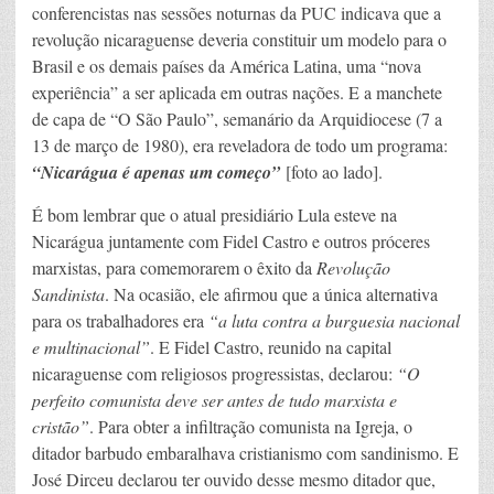
conferencistas nas sessões noturnas da PUC indicava que a
revolução nicaraguense deveria constituir um modelo para o
Brasil e os demais países da América Latina, uma “nova
experiência” a ser aplicada em outras nações. E a manchete
de capa de “O São Paulo”, semanário da Arquidiocese (7 a
13 de março de 1980), era reveladora de todo um programa:
“Nicarágua é apenas um começo”
[foto ao lado].
É bom lembrar que o atual presidiário Lula esteve na
Nicarágua juntamente com Fidel Castro e outros próceres
marxistas, para comemorarem o êxito da
Revolução
Sandinista
. Na ocasião, ele afirmou que a única alternativa
para os trabalhadores era
“a luta contra a burguesia nacional
e multinacional”
. E Fidel Castro, reunido na capital
nicaraguense com religiosos progressistas, declarou:
“O
perfeito comunista deve ser antes de tudo marxista e
cristão”
. Para obter a infiltração comunista na Igreja, o
ditador barbudo embaralhava cristianismo com sandinismo. E
José Dirceu declarou ter ouvido desse mesmo ditador que,