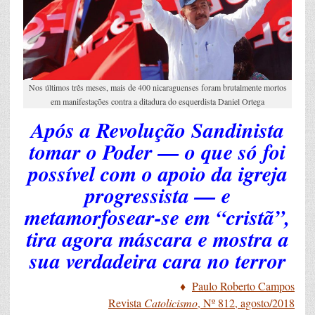
Nos últimos três meses, mais de 400 nicaraguenses foram brutalmente mortos
em manifestações contra a ditadura do esquerdista Daniel Ortega
Após a Revolução Sandinista
tomar o Poder — o que só foi
possível com o apoio da igreja
progressista — e
metamorfosear-se em “cristã”,
tira agora máscara e mostra a
sua verdadeira cara no terror
♦
Paulo Roberto Campos
Revista
Catolicismo
, Nº 812, agosto/2018