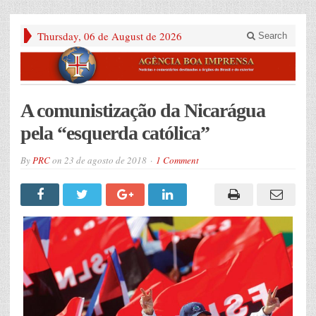
Thursday, 06 de August de 2026
Search
A comunistização da Nicarágua
pela “esquerda católica”
By
PRC
on
23 de agosto de 2018
1 Comment