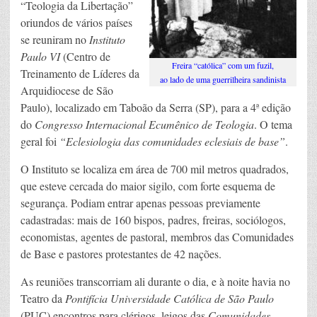
“Teologia da Libertação”
oriundos de vários países
se reuniram no
Instituto
Paulo VI
(Centro de
Freira “católica” com um fuzil,
Treinamento de Líderes da
ao lado de uma guerrilheira sandinista
Arquidiocese de São
Paulo), localizado em Taboão da Serra (SP), para a 4ª edição
do
Congresso Internacional Ecumênico de Teologia
. O tema
geral foi
“Eclesiologia das comunidades eclesiais de base”
.
O Instituto se localiza em área de 700 mil metros quadrados,
que esteve cercada do maior sigilo, com forte esquema de
segurança. Podiam entrar apenas pessoas previamente
cadastradas: mais de 160 bispos, padres, freiras, sociólogos,
economistas, agentes de pastoral, membros das Comunidades
de Base e pastores protestantes de 42 nações.
As reuniões transcorriam ali durante o dia, e à noite havia no
Teatro da
Pontifícia Universidade Católica de São Paulo
(PUC) encontros para clérigos, leigos das
Comunidades