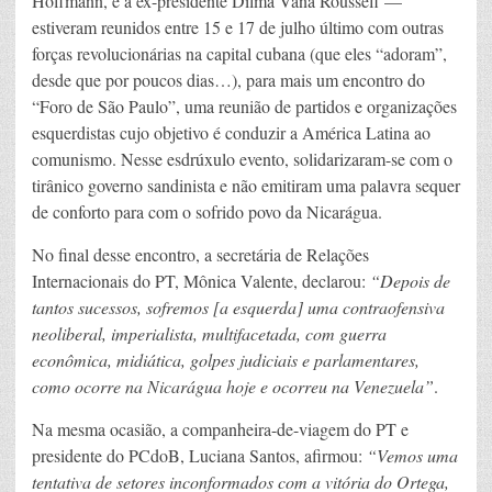
Hoffmann, e a ex-presidente Dilma Vana Rousseff —
estiveram reunidos entre 15 e 17 de julho último com outras
forças revolucionárias na capital cubana (que eles “adoram”,
desde que por poucos dias…), para mais um encontro do
“Foro de São Paulo”, uma reunião de partidos e organizações
esquerdistas cujo objetivo é conduzir a América Latina ao
comunismo. Nesse esdrúxulo evento, solidarizaram-se com o
tirânico governo sandinista e não emitiram uma palavra sequer
de conforto para com o sofrido povo da Nicarágua.
No final desse encontro, a secretária de Relações
Internacionais do PT, Mônica Valente, declarou:
“Depois de
tantos sucessos, sofremos [a esquerda] uma contraofensiva
neoliberal, imperialista, multifacetada, com guerra
econômica, midiática, golpes judiciais e parlamentares,
como ocorre na Nicarágua hoje e ocorreu na Venezuela”
.
Na mesma ocasião, a companheira-de-viagem do PT e
presidente do PCdoB, Luciana Santos, afirmou:
“Vemos uma
tentativa de setores inconformados com a vitória do Ortega,