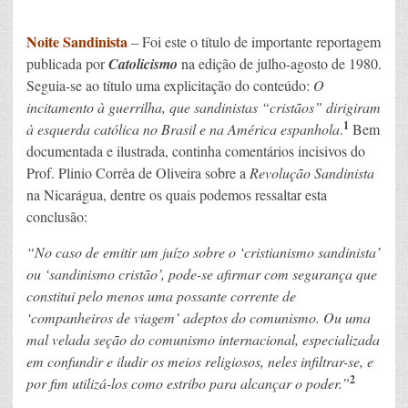
Noite Sandinista
– Foi este o título de importante reportagem
publicada por
Catolicismo
na edição de julho-agosto de 1980.
Seguia-se ao título uma explicitação do conteúdo:
O
incitamento à guerrilha, que sandinistas “cristãos” dirigiram
1
à esquerda católica no Brasil e na América espanhola
.
Bem
documentada e ilustrada, continha comentários incisivos do
Prof. Plinio Corrêa de Oliveira sobre a
Revolução Sandinista
na Nicarágua, dentre os quais podemos ressaltar esta
conclusão:
“No caso de emitir um juízo sobre o ‘cristianismo sandinista’
ou ‘sandinismo cristão’, pode-se afirmar com segurança que
constitui pelo menos uma possante corrente de
‘companheiros de viagem’ adeptos do comunismo. Ou uma
mal velada seção do comunismo internacional, especializada
em confundir e iludir os meios religiosos, neles infiltrar-se, e
2
por fim utilizá-los como estribo para alcançar o poder.”