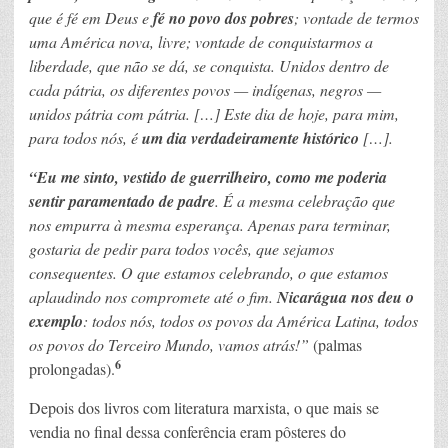
que é fé em Deus e
fé no povo dos pobres
; vontade de termos
uma América nova, livre; vontade de conquistarmos a
liberdade, que não se dá, se conquista. Unidos dentro de
cada pátria, os diferentes povos — indígenas, negros —
unidos pátria com pátria. […] Este dia de hoje, para mim,
para todos nós, é
um dia verdadeiramente histórico
[…].
“Eu me sinto, vestido de guerrilheiro, como me poderia
sentir paramentado de padre
. É a mesma celebração que
nos empurra à mesma esperança. Apenas para terminar,
gostaria de pedir para todos vocês, que sejamos
consequentes. O que estamos celebrando, o que estamos
aplaudindo nos compromete até o fim.
Nicarágua nos deu o
exemplo
: todos nós, todos os povos da América Latina, todos
os povos do Terceiro Mundo, vamos atrás!”
(palmas
6
prolongadas).
Depois dos livros com literatura marxista, o que mais se
vendia no final dessa conferência eram pôsteres do