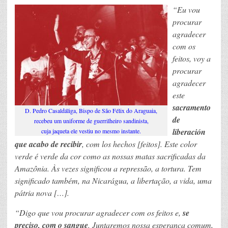
“Eu vou
procurar
agradecer
com os
feitos, voy a
procurar
agradecer
este
sacramento
D. Pedro Casaldáliga, Bispo de São Félix do Araguaia,
de
recebeu um uniforme de guerrilheiro sandinista,
liberación
cuja jaqueta ele vestiu no mesmo instante.
que acabo de recibir
, com los hechos [feitos]. Este color
verde é verde da cor como as nossas matas sacrificadas da
Amazônia. Às vezes significou a repressão, a tortura. Tem
significado também, na Nicarágua, a libertação, a vida, uma
pátria nova
[…].
“Digo que vou procurar agradecer com os feitos e,
se
preciso, com o sangue
. Juntaremos nossa esperança comum,