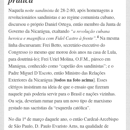
Naquela
noite sandinista
de 28-2-80, após homenagens a
revolucionários sandinistas e ao regime comunista cubano,
discursou o próprio Daniel Ortega, então membro da Junta de
Governo da Nicarágua, exaltando
“a revolução cubana
4
heroica e magnífica com Fidel Castro à frente”.
Na mesma
linha discursaram: Frei Betto, secretário-executivo do
Congresso (o mesmo que morou dois anos na casa de Lula,
para doutriná-lo); Frei Uriel Molina, O.F.M., pároco em
Manágua, conhecido como “capelão dos sandinistas”; e o
Padre Miguel D´Escoto, então Ministro das Relações
todos na foto acima
Exteriores da Nicarágua [
]. Esses
clérigos insistiram na ideia de que o ensaio que fizeram
naquele país poderia servir para o Brasil e nações vizinhas.
Ou seja, deveriam rumar para um novo tipo de marxismo
gestado nas sacristias da “esquerda católica”.
No dia 1º de março daquele ano, o então Cardeal-Arcebispo
de São Paulo, D. Paulo Evaristo Arns, na qualidade de