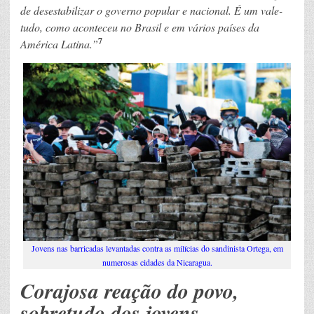
de desestabilizar o governo popular e nacional. É um vale-
tudo, como aconteceu no Brasil e em vários países da
7
América Latina.”
Jovens nas barricadas levantadas contra as milícias do sandinista Ortega, em
numerosas cidades da Nicaragua.
Corajosa reação do povo,
sobretudo dos jovens