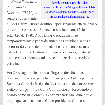
da
Frente Sandinista
falecido no último mês de junho,
de Liberación
apoiou desde os anos 70 a guerrilha sandinista.
No cartaz ele aparece ao lado do casal Ortega,
Nacional
(FSLN), e
na campanha presidencial de 2011.
sempre subserviente
a Fidel Castro, Ortega derrubou após sangrenta guerra civil o
governo de Anastasio Somoza, assassinado em 17 de
setembro de 1980. Após tomar o poder, assumiu
temporariamente o papel de amigo dos Estados Unidos e
defensor do direito de propriedade e livre-mercado, mas
estabeleceu uma ditadura pior e mais opressora, dentro de um
regime radicalmente igualitário e inimigo da propriedade
privada.
Em 2009, agindo de modo análogo ao dos ditadores
bolivarianos para se perpetuarem no poder, Ortega pediu à
Suprema Corte de Justiça da Nicarágua que declarasse sem
efeito o Artigo 147 da Carta Constitucional. Recebendo o
pedido como uma ordem, a corte “aparelhada” eliminou o
artigo que vedava a reeleição do presidente. Com essa