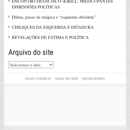
ENCONTRO FRANCISCO–KIRILL: PREOCUPANTES
DIMENSÕES POLÍTICAS
Dilma, passe de mágica e “esquerda obsoleta”
CHILIQUES DA ESQUERDA E DITADURA
REVELAÇÕES DE FÁTIMA E POLÍTICA
Arquivo do site
Arquivo
do
site
FALE CONOSCO
MAPA DO SITE
QUEM SOMOS