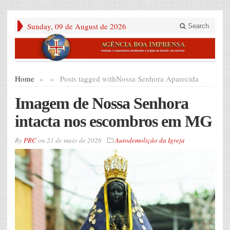
Sunday, 09 de August de 2026
Search
Home
»
»
Posts tagged with
Nossa Senhora Aparecida
Imagem de Nossa Senhora
intacta nos escombros em MG
By
PRC
on
21 de maio de 2026
Autodemolição da Igreja