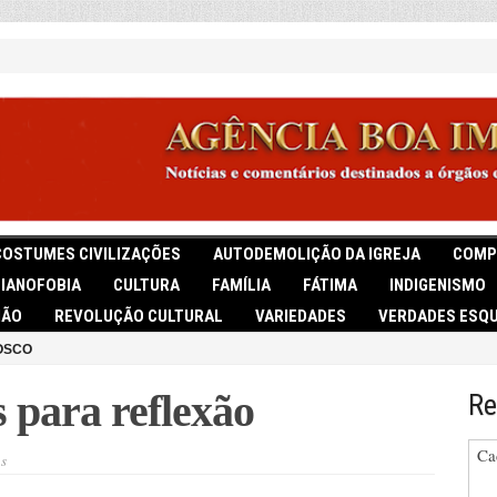
COSTUMES CIVILIZAÇÕES
AUTODEMOLIÇÃO DA IGREJA
COMP
TIANOFOBIA
CULTURA
FAMÍLIA
FÁTIMA
INDIGENISMO
IÃO
REVOLUÇÃO CULTURAL
VARIEDADES
VERDADES ESQU
OSCO
s para reflexão
Re
Ca
em
s
Frases
selecionadas