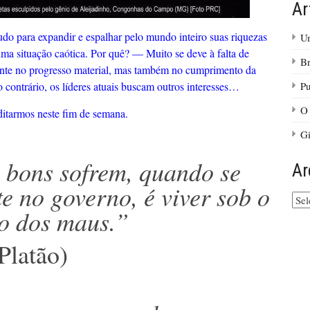
Ar
do para expandir e espalhar pelo mundo inteiro suas riquezas
Um
uma situação caótica. Por quê? — Muito se deve à falta de
Br
mente no progresso material, mas também no cumprimento da
 contrário, os líderes atuais buscam outros interesses…
Pu
O 
itarmos neste fim de semana.
Gi
 bons sofrem, quando se
Ar
e no governo, é viver sob o
Arq
o dos maus.”
do
site
Platão)