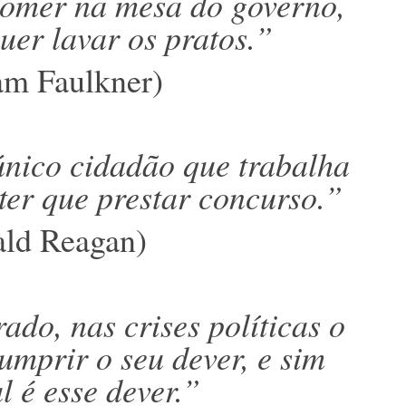
omer na mesa do governo,
er lavar os pratos.”
am Faulkner)
único cidadão que trabalha
ter que prestar concurso.”
ald Reagan)
do, nas crises políticas o
cumprir o seu dever, e sim
l é esse dever.”