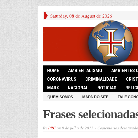
Saturday, 08 de August de 2026
HOME
AMBIENTALISMO
AMBIENTES 
CORONAVÍRUS
CRIMINALIDADE
CRIS
MARX
NACIONAL
NOTICIAS
RELIG
QUEM SOMOS
MAPA DO SITE
FALE CON
Frases selecionada
By
PRC
on
9 de julho de 2017
Comentários desativado