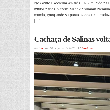
No evento Evooleum Awards 2026, reunido na Es
muitos países, o azeite Mantikir Summit Premium 
mundo, granjeando 93 pontos sobre 100. Produzid
[…]
Cachaça de Salinas volt
By
PRC
on
28 de maio de 2026
Noticias