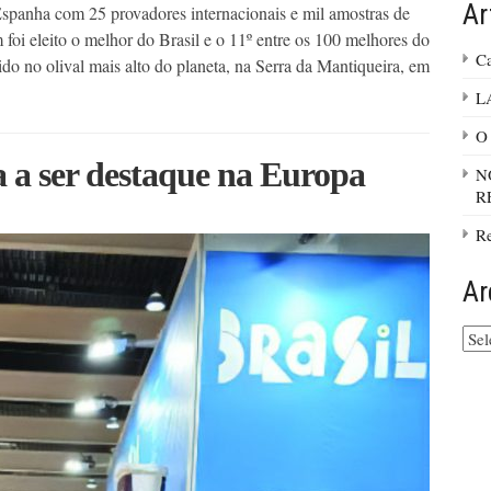
Ar
panha com 25 provadores internacionais e mil amostras de
foi eleito o melhor do Brasil e o 11º entre os 100 melhores do
Ca
o no olival mais alto do planeta, na Serra da Mantiqueira, em
L
O 
a a ser destaque na Europa
N
R
Re
Ar
Arq
do
site