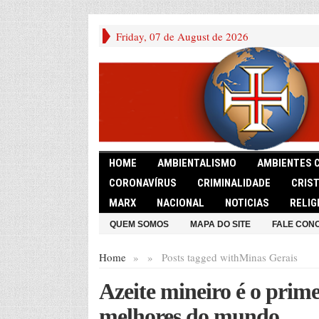
Friday, 07 de August de 2026
HOME
AMBIENTALISMO
AMBIENTES 
CORONAVÍRUS
CRIMINALIDADE
CRIS
MARX
NACIONAL
NOTICIAS
RELIG
QUEM SOMOS
MAPA DO SITE
FALE CON
Home
»
»
Posts tagged with
Minas Gerais
Azeite mineiro é o prime
melhores do mundo