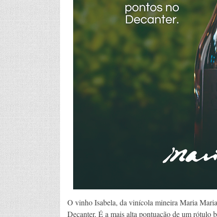
O vinho Isabela, da vinícola mineira Maria Maria
Decanter. É a mais alta pontuação de um rótulo b