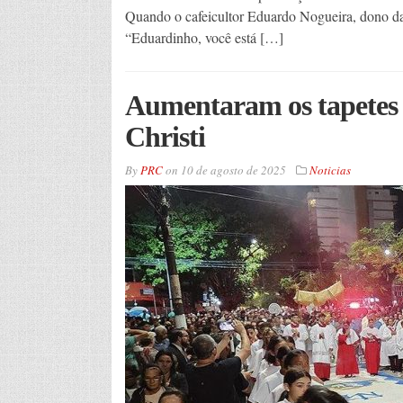
Quando o cafeicultor Eduardo Nogueira, dono da
“Eduardinho, você está […]
Aumentaram os tapetes 
Christi
By
PRC
on
10 de agosto de 2025
Noticias