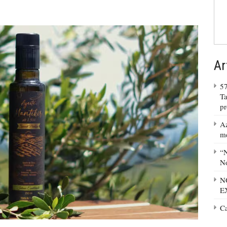
Ar
57
Ta
p
Az
m
“N
No
N
E
C