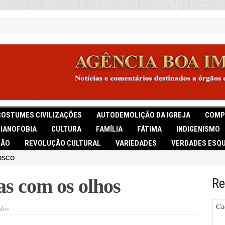
COSTUMES CIVILIZAÇÕES
AUTODEMOLIÇÃO DA IGREJA
COMP
TIANOFOBIA
CULTURA
FAMÍLIA
FÁTIMA
INDIGENISMO
IÃO
REVOLUÇÃO CULTURAL
VARIEDADES
VERDADES ESQU
OSCO
s com os olhos
Re
Ca
em
dos
Ganhava
as