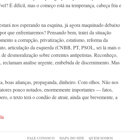
vel? É difícil, mas o começo está na temperança, cabeça fria e
e estará nos esperando na esquina, já agora maquinado debaixo
upor que enfrentaremos? Pensando bem, tratei da situação
omento a corrupção, privatização, estatismo, reforma da
Jato, articulação da esquerda (CNBB, PT, PSOL, sei lá mais o
 de desmoralização sobre correntes antipetistas. Reconheço,
, reclamam análise urgente, embebida de discernimento. Mas
ia, boas alianças, propaganda, dinheiro. Com olhos. Não nos
tores pouco notados, enormemente importantes ­— fatos,
ero, o texto terá o condão de atrair, ainda que brevemente, a
la
FALE CONOSCO
MAPA DO SITE
QUEM SOMOS