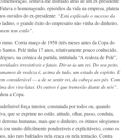
a comemoração, sentava-me distraído atrás de um ex-presidente
. Falava o homenageado, episódios da vida na empresa, plateia
 nos ouvidos do ex-presidente:
“Está explicado o sucesso da
co ladino, o grande êxito do empresário não vinha do dinheiro,
mem tem estilo”
.
 rumo. Corria março de 1958 (três meses antes da Copa do
 Santos. Pelé tinha 17 anos, relativamente pouco conhecido,
igues, na crônica da partida, intitulada “A realeza de Pelé”,
ades irresistíveis e fatais. Dir-se-ia um rei. Do seu peito,
amamos de realeza é, acima de tudo, um estado de espírito. E
em considerável — a de se sentir rei, da cabeça aos pés. Com
ma dos vira-latas. Os outros é que tremerão diante de nós”
.
anhou a Copa.
indefinível força interior, constatada por todos ou, quando
a, que se exprime no estilo, atitude, olhar, passo, conduta,
 e derrotas humanas, mais que o dinheiro, os ótimos silogismos
s (ou muito dificilmente ponderáveis e explicitáveis), como os
os, não raro bafejados pela graça ou pela tentação. Contra