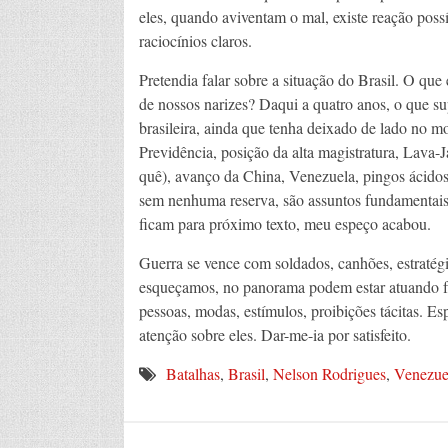
eles, quando aviventam o mal, existe reação possí
raciocínios claros.
Pretendia falar sobre a situação do Brasil. O qu
de nossos narizes? Daqui a quatro anos, o que s
brasileira, ainda que tenha deixado de lado no m
Previdência, posição da alta magistratura, Lava-
quê), avanço da China, Venezuela, pingos ácidos
sem nenhuma reserva, são assuntos fundamentais
ficam para próximo texto, meu espeço acabou.
Guerra se vence com soldados, canhões, estratég
esqueçamos, no panorama podem estar atuando fa
pessoas, modas, estímulos, proibições tácitas. Esp
atenção sobre eles. Dar-me-ia por satisfeito.
Batalhas
,
Brasil
,
Nelson Rodrigues
,
Venezue