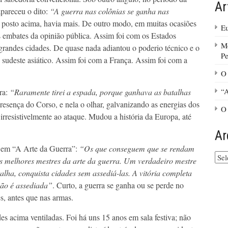
Ar
apareceu o dito:
“A guerra nas colônias se ganha nas
 posto acima, havia mais. De outro modo, em muitas ocasiões
Eu
s embates da opinião pública. Assim foi com os Estados
Mo
randes cidades. De quase nada adiantou o poderio técnico e o
P
sudeste asiático. Assim foi com a França. Assim foi com a
O 
“A
ra:
“Raramente tirei a espada, porque ganhava as batalhas
presença do Corso, e nela o olhar, galvanizando as energias dos
O
rresistivelmente ao ataque. Mudou a história da Europa, até
Ar
u em “A Arte da Guerra”:
“Os que conseguem que se rendam
Arq
 os melhores mestres da arte da guerra. Um verdadeiro mestre
do
alha, conquista cidades sem assediá-las. A vitória completa
site
não é assediada”
. Curto, a guerra se ganha ou se perde no
s, antes que nas armas.
es acima ventiladas. Foi há uns 15 anos em sala festiva; não