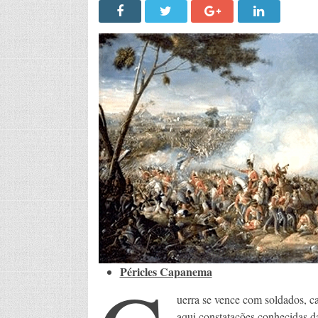
Péricles Capanema
uerra se vence com soldados, ca
aqui constatações conhecidas d