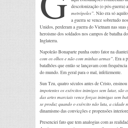
G
descolonização (o pós-guerra) 
metrópoles”.
Não era só aquilo
a guerra se vence sobretudo no
Unidos, perderam a guerra do Vietnam nas suas g
heroísmo dos soldados nos campos de batalha do 
Inglaterra.
Napoleão Bonaparte punha outro fator na diantei
com os olhos e não com minhas armas”
. Era a 
batalhões que então se lançavam com frequência i
do mundo. Em geral para o mal, infelizmente.
Sun Tzu, quatro séculos antes de Cristo, ensino
impotentes os exércitos inimigos sem lutar, são
das artes marciais vence forças inimigas sem bat
se produz quando o exército não luta, a cidade 
dinamismo das convicções e propensões interiore
Presenciei fato que tem analogias com as realidad