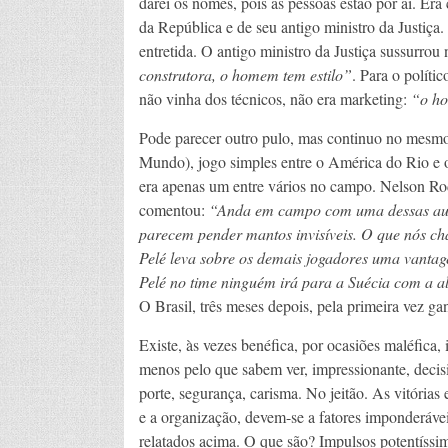
darei os nomes, pois as pessoas estão por aí. Er
da República e de seu antigo ministro da Justiça
entretida. O antigo ministro da Justiça sussurrou
construtora, o homem tem estilo”
. Para o políti
não vinha dos técnicos, não era marketing:
“o ho
Pode parecer outro pulo, mas continuo no mesmo
Mundo), jogo simples entre o América do Rio e o
era apenas um entre vários no campo. Nelson Rodr
comentou:
“Anda em campo com uma dessas autorid
parecem pender mantos invisíveis. O que nós ch
Pelé leva sobre os demais jogadores uma vantag
Pelé no time ninguém irá para a Suécia com a al
O Brasil, três meses depois, pela primeira vez g
Existe, às vezes benéfica, por ocasiões maléfica, 
menos pelo que sabem ver, impressionante, decisiv
porte, segurança, carisma. No jeitão. As vitórias
e a organização, devem-se a fatores imponderávei
relatados acima. O que são? Impulsos potentíssim