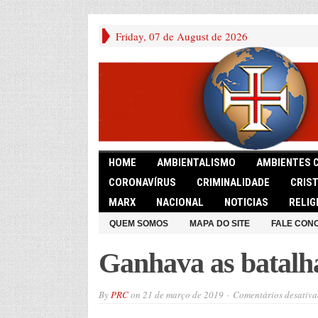
Friday, 07 de August de 2026
HOME
AMBIENTALISMO
AMBIENTES 
CORONAVÍRUS
CRIMINALIDADE
CRIS
MARX
NACIONAL
NOTICIAS
RELIG
QUEM SOMOS
MAPA DO SITE
FALE CON
Ganhava as batalha
By
PRC
on
21 de março de 2019
Comentários desativa