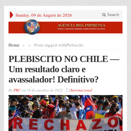
Sunday, 09 de August de 2026
Search
Home
»
»
Posts tagged with
Plebiscito
PLEBISCITO NO CHILE —
Um resultado claro e
avassalador! Definitivo?
By
PRC
on
18 de outubro de 2022
Internacional