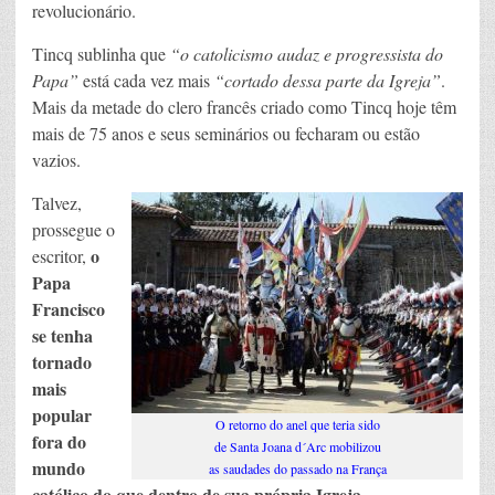
revolucionário.
Tincq sublinha que
“o catolicismo audaz e progressista do
Papa”
está cada vez mais
“cortado dessa parte da Igreja”
.
Mais da metade do clero francês criado como Tincq hoje têm
mais de 75 anos e seus seminários ou fecharam ou estão
vazios.
Talvez,
prossegue o
o
escritor,
Papa
Francisco
se tenha
tornado
mais
popular
O retorno do anel que teria sido
fora do
de Santa Joana d´Arc mobilizou
mundo
as saudades do passado na França
católico do que dentro de sua própria Igreja
.