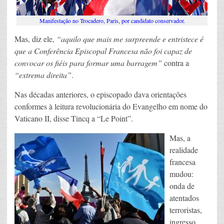
Manifestação no Trocadero, Paris, por candidato conservador.
Mas, diz ele,
“aquilo que mais me surpreende e entristece é
que a Conferência Episcopal Francesa não foi capaz de
convocar os fiéis para formar uma barragem”
contra a
“extrema direita”
.
Nas décadas anteriores, o episcopado dava orientações
conformes à leitura revolucionária do Evangelho em nome do
Vaticano II, disse Tincq a “Le Point”.
Mas, a
realidade
francesa
mudou:
onda de
atentados
terroristas,
ingresso