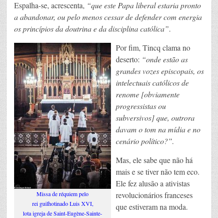
Espalha-se, acrescenta,
“que este Papa liberal estaria pronto
a abandonar, ou pelo menos cessar de defender com energia
os princípios da doutrina e da disciplina católica”
.
Por fim, Tincq clama no
deserto:
“onde estão as
grandes vozes episcopais, os
intelectuais católicos de
renome [obviamente
progressistas ou
subversivos] que, outrora
davam o tom na mídia e no
cenário político?”.
Mas, ele sabe que não há
mais e se tiver não tem eco.
Ele fez alusão a ativistas
Missa de réquiem pelo
revolucionários franceses
rei guilhotinado Luis XVI,
que estiveram na moda.
lota igreja de Saint-Eugène-Sainte-