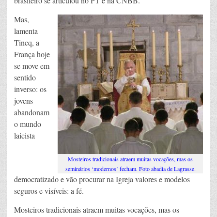
brasileiro se articulou no PT e na CNBB.
Mas,
lamenta
Tincq, a
França hoje
se move em
sentido
inverso: os
jovens
abandonam
o mundo
laicista
Mosteiros tradicionais atraem muitas vocações, mas os
seminários ‘modernos’ fecham. Foto abadia de Lagrasse.
democratizado e vão procurar na Igreja valores e modelos
seguros e visíveis: a fé.
Mosteiros tradicionais atraem muitas vocações, mas os