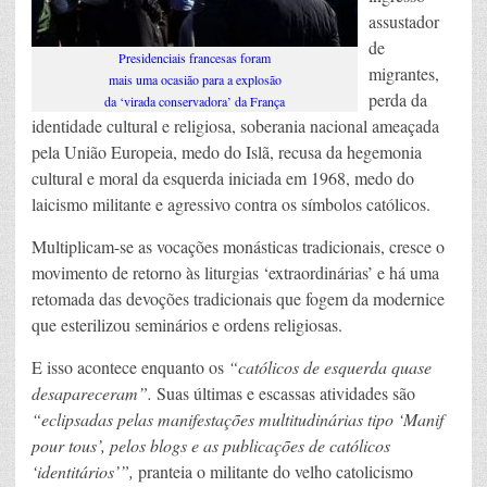
assustador
de
Presidenciais francesas foram
migrantes,
mais uma ocasião para a explosão
perda da
da ‘virada conservadora’ da França
identidade cultural e religiosa, soberania nacional ameaçada
pela União Europeia, medo do Islã, recusa da hegemonia
cultural e moral da esquerda iniciada em 1968, medo do
laicismo militante e agressivo contra os símbolos católicos.
Multiplicam-se as vocações monásticas tradicionais, cresce o
movimento de retorno às liturgias ‘extraordinárias’ e há uma
retomada das devoções tradicionais que fogem da modernice
que esterilizou seminários e ordens religiosas.
E isso acontece enquanto os
“católicos de esquerda quase
desapareceram”.
Suas últimas e escassas atividades são
“eclipsadas pelas manifestações multitudinárias tipo ‘Manif
pour tous’, pelos blogs e as publicações de católicos
‘identitários’”,
pranteia o militante do velho catolicismo