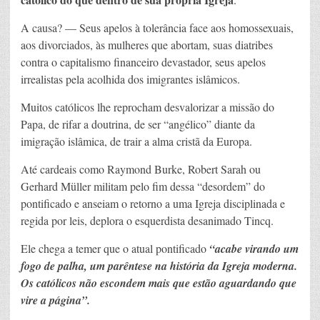
A causa? — Seus apelos à tolerância face aos homossexuais,
aos divorciados, às mulheres que abortam, suas diatribes
contra o capitalismo financeiro devastador, seus apelos
irrealistas pela acolhida dos imigrantes islâmicos.
Muitos católicos lhe reprocham desvalorizar a missão do
Papa, de rifar a doutrina, de ser “angélico” diante da
imigração islâmica, de trair a alma cristã da Europa.
Até cardeais como Raymond Burke, Robert Sarah ou
Gerhard Müller militam pelo fim dessa “desordem” do
pontificado e anseiam o retorno a uma Igreja disciplinada e
regida por leis, deplora o esquerdista desanimado Tincq.
Ele chega a temer que o atual pontificado
“acabe virando um
fogo de palha, um parêntese na história da Igreja moderna.
Os católicos não escondem mais que estão aguardando que
vire a página”.