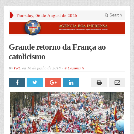
Thursday, 06 de August de 2026
Search
Grande retorno da França ao
catolicismo
By
PRC
on
16 de junho de 2018
4 Comments