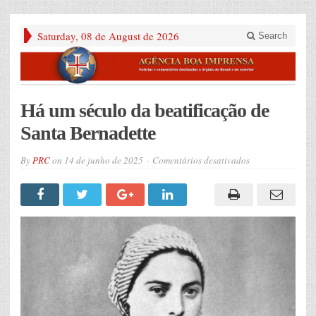
Saturday, 08 de August de 2026
Search
Há um século da beatificação de
Santa Bernadette
em
By
PRC
on
14 de junho de 2025
Comentários desativados
Há
um
século
da
beatificação
de
Santa
Bernadette