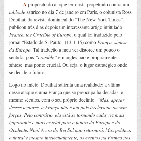
A
propósito do ataque terrorista perpetrado contra um
tabloide
satírico no dia 7 de janeiro em Paris, o colunista Ross
Douthat, da revista dominical do “The New York Times”
,
publicou três dias depois um interessante artigo intitulado
France, the Crucible of Europ
e, o qual foi
traduzido pelo
jornal “Estado de S. Paulo” (13-1-15) como
França, síntese
da Europa.
Tal tradução a meu ver distorce um pouco o
sentido, pois
“crucible”
em inglês não é propriamente
síntese, mas ponto crucial. Ou seja, o lugar estratégico onde
se decide o futuro.
Logo no início, Douthat salienta uma realidade: a vítima
desse ataque é uma França que se preocupa há décadas, e
mesmo séculos, com o seu próprio declínio.
“Mas, apesar
desses temores, a França não é um país irrelevante ou sem
forças
.
Pelo contrário, ela está se tornando cada vez mais
importante e mais crucial para o futuro da Europa e do
Ocidente. Não! A era do Rei Sol não retornará. Mas política,
cultural e mesmo intelectualmente, os eventos na França nos