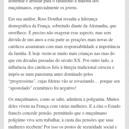
doutrinar e arrastar para o fanatismo a maioria dos
muçulmanos, especialmente os jovens.
Em sua análise, Ross Douthat ressalta a liderança
demográfica da França, sobretudo diante da Alemanha, que
envelhece. É preciso não exagerar esse aspecto, mas sem
dúvida de uns anos a esta parte as gerações mais novas de
católicos assumiram com mais responsabilidade a importância
da família. E hoje veem-se muito mais crianças nas ruas do
que em décadas passadas do século XX. Por outro lado, a
influência dos católicos fiéis à liturgia tradicional cresceu e
impôs-se num panorama antes dominado pelos
“progressistas”, cujas fileiras vão se esvaziando… porque seu
“apostolado” ecumênico foi negativo!
Os muçulmanos, como se sabe, admitem a poligamia. Muitos
deles vivem na França com várias mulheres. E a elas o Estado
francês concede pensão, permitindo que o muçulmano
polígâmo viva sem trabalhar, à custa das pensões que suas
mulheres recebem! Por isso os postos de seguridade social e