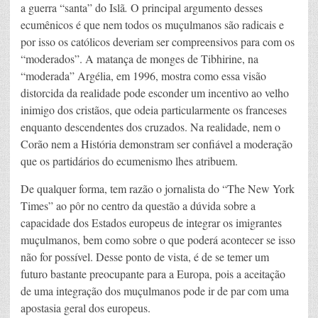
a guerra “santa” do Islã
.
O principal argumento desses
ecumênicos é que nem todos os muçulmanos são radicais e
por isso os católicos deveriam ser compreensivos para com os
“moderados”. A matança de monges de Tibhirine, na
“moderada” Argélia, em 1996, mostra como essa visão
distorcida da realidade pode esconder um incentivo ao velho
inimigo dos cristãos, que odeia particularmente os franceses
enquanto descendentes dos cruzados. Na realidade, nem o
Corão nem a História demonstram ser confiável a moderação
que os partidários do ecumenismo lhes atribuem.
De qualquer forma, tem razão o jornalista do “The New York
Times”
ao pôr no centro da questão a dúvida sobre a
capacidade dos Estados europeus de integrar os imigrantes
muçulmanos, bem como sobre o que poderá acontecer se isso
não for possível. Desse ponto de vista, é de se temer um
futuro bastante preocupante para a Europa, pois a aceitação
de uma integração dos muçulmanos pode ir de par com uma
apostasia geral dos europeus.