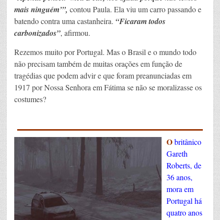
mais ninguém’”,
contou Paula. Ela viu um carro passando e
batendo contra uma castanheira.
“Ficaram todos
carbonizados”
, afirmou.
Rezemos muito por Portugal. Mas o Brasil e o mundo todo
não precisam também de muitas orações em função de
tragédias que podem advir e que foram preanunciadas em
1917 por Nossa Senhora em Fátima se não se moralizasse os
costumes?
_____________________
O
britânico
Gareth
Roberts, de
36 anos,
mora em
Portugal há
quatro anos