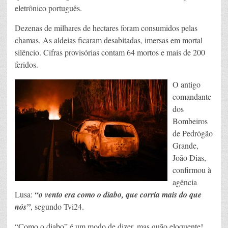
eletrônico português.
Dezenas de milhares de hectares foram consumidos pelas
chamas. As aldeias ficaram desabitadas, imersas em mortal
silêncio. Cifras provisórias contam 64 mortos e mais de 200
feridos.
O antigo
comandante
dos
Bombeiros
de Pedrógão
Grande,
João Dias,
confirmou à
agência
Lusa:
“o vento era como o diabo, que corria mais do que
nós”
, segundo Tvi24.
“Como o diabo” é um modo de dizer, mas quão eloquente!