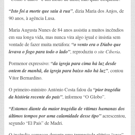
“Isto foi a morte que saiu à rua”
, dizia Maria dos Anjos, de
90 anos, à agência Lusa.
Maria Augusta Nunes de 84 anos assistiu a muitos incêndios
em sua longa vida, mas nunca vira algo igual e insistia sem
vontade de fazer muita metáfora:
“o vento era o Diabo que
levava o fogo para todo o lado”
, reproduziu o
site Ciberia
.
Pormenor expressivo:
“da igreja para cima há luz desde
ontem de manhã, da igreja para baixo não há luz”
, contou
Vítor Bernardino.
O primeiro-ministro António Costa falou da
“pior tragédia
da história recente do país”
, informou “O Globo”.
“Estamos diante da maior tragédia de vítimas humanas dos
últimos tempos por uma calamidade desse tipo”
acrescentou,
segundo “El País” de Madri.
O incêndio começou durante uma tempestade elétrica “seca”