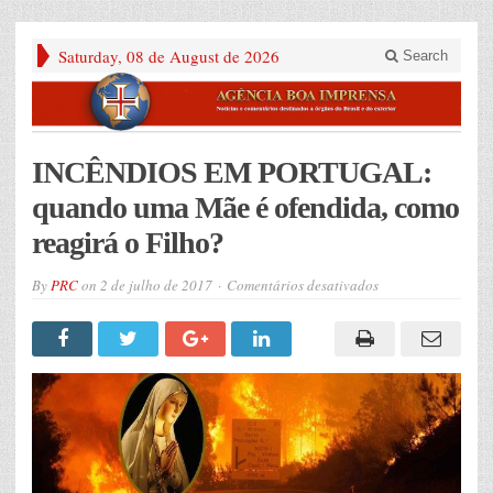
Saturday, 08 de August de 2026
Search
INCÊNDIOS EM PORTUGAL:
quando uma Mãe é ofendida, como
reagirá o Filho?
em
By
PRC
on
2 de julho de 2017
Comentários desativados
INCÊNDIOS
EM
PORTUGAL:
quando
uma
Mãe
é
ofendida,
como
reagirá
o
Filho?