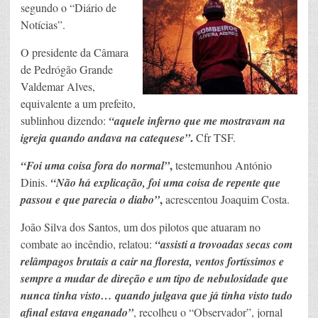
segundo o “Diário de
Notícias”.
O presidente da Câmara
de Pedrógão Grande
Valdemar Alves,
equivalente a um prefeito,
sublinhou dizendo:
“aquele inferno que me mostravam na
.
igreja quando andava na catequese”
Cfr TSF.
,
“Foi uma coisa fora do normal”
testemunhou António
Dinis.
“Não há explicação, foi uma coisa de repente que
,
passou e que parecia o diabo”
acrescentou Joaquim Costa.
João Silva dos Santos, um dos pilotos que atuaram no
combate ao incêndio, relatou:
“assisti a trovoadas secas com
relâmpagos brutais a cair na floresta, ventos fortíssimos e
sempre a mudar de direção e um tipo de nebulosidade que
nunca tinha visto… quando julgava que já tinha visto tudo
afinal estava enganado”
, recolheu o “Observador”, jornal