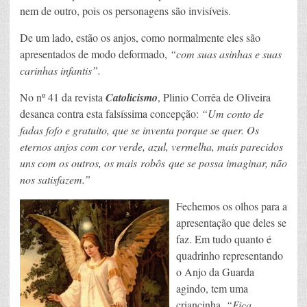
nem de outro, pois os personagens são invisíveis.
De um lado, estão os anjos, como normalmente eles são
apresentados de modo deformado,
“
com suas asinhas e suas
carinhas infantis”
.
No nº 41 da revista
Catolicismo
, Plinio Corrêa de Oliveira
desanca contra esta falsíssima concepção:
“Um conto de
fadas fofo e gratuito, que se inventa porque se quer. Os
eternos anjos com cor verde, azul, vermelha, mais parecidos
uns com os outros, os mais robôs que se possa imaginar, não
nos satisfazem.”
Fechemos os olhos para a
apresentação que deles se
faz. Em tudo quanto é
quadrinho representando
o Anjo da Guarda
agindo, tem uma
criancinha.
“Fica