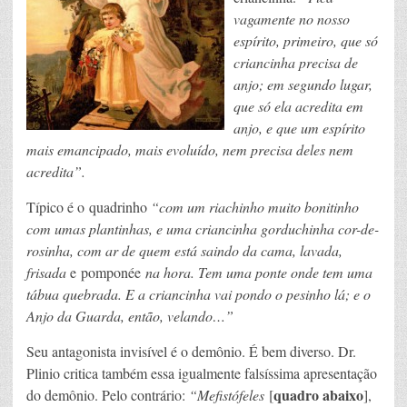
vagamente no nosso
espírito, primeiro, que só
criancinha precisa de
anjo; em segundo lugar,
que só ela acredita em
anjo, e que um espírito
mais emancipado, mais evoluído, nem precisa deles nem
acredita”.
Típico é o quadrinho
“com um riachinho muito bonitinho
com umas plantinhas, e uma criancinha gorduchinha cor-de-
rosinha, com ar de quem está saindo da cama, lavada,
frisada
e pomponée
na hora. Tem uma ponte onde tem uma
tábua quebrada. E a criancinha vai pondo o pesinho lá; e o
Anjo da Guarda, então, velando…”
Seu antagonista invisível é o demônio. É bem diverso. Dr.
Plinio critica também essa igualmente falsíssima apresentação
quadro abaixo
do demônio. Pelo contrário:
“Mefistófeles
[
],