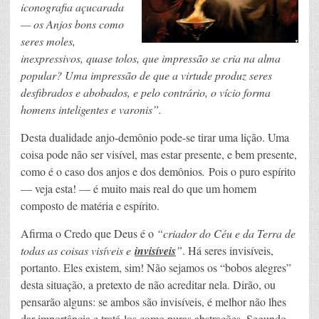
iconografia açucarada
— os Anjos bons como
seres moles,
inexpressivos, quase tolos, que impressão se cria na alma
popular? Uma impressão de que a virtude produz seres
desfibrados e abobados, e pelo contrário, o vício forma
homens inteligentes e varonis”.
Desta dualidade anjo-demônio pode-se tirar uma lição. Uma
coisa pode não ser visível, mas estar presente, e bem presente,
como é o caso dos anjos e dos demônios
.
Pois o puro espírito
— veja esta! — é muito mais real do que um homem
composto de matéria e espírito.
Afirma o Credo que Deus é o
“criador do Céu e da Terra de
todas as coisas visíveis e
invisíveis
”
. Há seres invisíveis,
portanto. Eles existem, sim! Não sejamos os “bobos alegres”
desta situação, a pretexto de não acreditar nela. Dirão, ou
pensarão alguns: se ambos são invisíveis, é melhor não lhes
dar importância e tratá-los como puras abstrações. Segundo