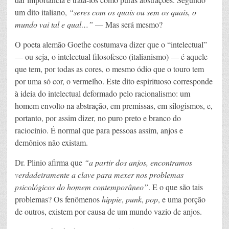
um dito italiano,
“seres com os quais ou sem os quais, o
mundo vai tal e qual…”
— Mas será mesmo?
O poeta alemão Goethe costumava dizer que o “intelectual”
— ou seja, o intelectual filosofesco (italianismo) — é aquele
que tem, por todas as cores, o mesmo ódio que o touro tem
por uma só cor, o vermelho. Este dito espirituoso corresponde
à ideia do intelectual deformado pelo racionalismo: um
homem envolto na abstração, em premissas, em silogismos, e,
portanto, por assim dizer, no puro preto e branco do
raciocínio. É normal que para pessoas assim, anjos e
demônios não existam.
Dr. Plinio afirma que
“a partir dos anjos, encontramos
verdadeiramente a clave para mexer nos problemas
psicológicos do homem contemporâneo”
. E o que são tais
problemas? Os fenômenos
hippie
,
punk
,
pop
, e uma porção
de outros, existem por causa de um mundo vazio de anjos.