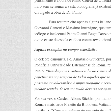
pensamento e à obra de Plinio Corrêa de Oliveir
livro vem-se somar a vasta bibliografia já existe
divulgado a obra de Dr. Plinio.
Para resumir, cito apenas alguns italianos: o
Giovanni Cantoni e Massimo Introvigne, que ta
teólogo e intelectual Padre Gianni Baget Bozzo n
o que existe de escola católica contra-revolucion
Alguns exemplos no campo eclesiástico
O célebre canonista, Pe. Anastasio Gutiérrez, p
Pontifícia Universidade Lateranense de Roma, ref
Plinio:
“Revolução e Contra-revolução é uma obr
penetrar na consciência de todos aqueles que se
processo revolucionário é impressionante e reve
melhor sentido. O seu conteúdo deveria ser ensi
Por sua vez, o Cardeal Alfons Stickler, por muit
Roma e mais tarde Prefeito da Biblioteca Vaticana
brasileiro:
“Com a coerência de sua vida de autên