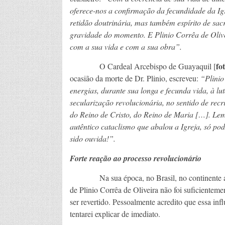
oferece-nos a confirmação da fecundidade da Igr
retidão doutrinária, mas também espírito de sacr
gravidade do momento. E Plinio Corrêa de Olive
com a sua vida e com a sua obra”
.
fo
O Cardeal Arcebispo de Guayaquil [
ocasião da morte de Dr. Plinio, escreveu:
“Plinio
energias, durante sua longa e fecunda vida, à lu
secularização revolucionária, no sentido de recr
do Reino de Cristo, do Reino de Maria […]. Lem
autêntico cataclismo que abalou a Igreja, só po
sido ouvida!”.
Forte
reação ao processo revolucionário
Na sua época, no Brasil, no continente ameri
de Plinio Corrêa de Oliveira não foi suficienteme
ser revertido. Pessoalmente acredito que essa inf
tentarei explicar de imediato.