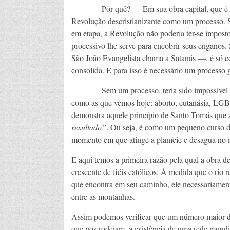
Por quê? — Em sua obra capital, que é
Revolução descristianizante como um processo. 
em etapa, a Revolução não poderia ter-se impost
processivo lhe serve para encobrir seus engano
São João Evangelista chama a Satanás —, é só co
consolida. E para isso é necessário um processo 
Sem um processo, teria sido impossível fa
como as que vemos hoje: aborto, eutanásia, LGBT
demonstra aquele princípio de Santo Tomás que
resultado”
. Ou seja, é como um pequeno curso d
momento em que atinge a planície e desagua no 
E aqui temos a primeira razão pela qual a obra 
crescente de fiéis católicos. À medida que o rio 
que encontra em seu caminho, ele necessariamente
entre as montanhas.
Assim podemos verificar que um número maior de
que nos rodeiam, a existência de uma rede mundia