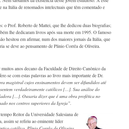
a. Nem sabíamos da existência desse jovem estudioso. A esse
nte na Itália de renomados intelectuais que têm comentado e
 Prof. Roberto de Mattei, que lhe dedicou duas biografias;
mbém lhe dedicaram livros após sua morte em 1995. O famoso
ão hesitou em afirmar, num dos maiores jornais da Itália, que
ária se deve ao pensamento de Plinio Corrêa de Oliveira.
or muitos anos decano da Faculdade de Direito Canônico da
ere-se com estas palavras ao livro mais importante de Dr.
a magistral cujos ensinamentos devem ser difundidos até
 sentem verdadeiramente católicos […]. Sua análise do
ladora […]. Ousaria dizer que é uma obra profética no
nado nos centros superiores da Igreja”.
o tempo Reitor da Universidade Salesiana de
, assim se refiriu ao eminente líder
tico católico, Plinio Corrêa de Oliveira