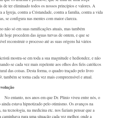
s de ter eliminado todos os nossos princípios e valores. A
 a Igreja, contra a Cristandade, contra a família, contra a vida
as, se configura nas mentes com maior clareza.
no não só em suas ramificações atuais, mas também
de hoje procedem das águas turvas de ontem, e que se
vel reconstruir o processo até as suas origens há vários
cristã mostra-se em toda a sua magnitude e hediondez, e não
ando-se cada vez mais repelente aos olhos dos fiéis católicos
ural das coisas. Desta forma, o quadro traçado pelo livro
, também se torna cada vez mais compreensível e atual.
evolução
tanto, nos anos em que Dr. Plinio viveu entre nós, o
ainda estava hipnotizado pelo otimismo. Os avanços na
a, na tecnologia, na medicina etc. nos faziam pensar que a
ia caminhava para uma situação cada vez melhor, onde a