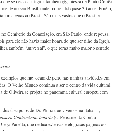
 se destaca a figura também gigantesca de Plinio Corrêa
ipalmente no seu Brasil, onde morreu há quase 30 anos. Porém,
taram apenas ao Brasil. São mais vastos que o Brasil e
 Cemitério da Consolação, em São Paulo, onde repousa,
ois para ele não havia maior honra do que ser filho da Igreja
ifica também “universal”, o que torna muito maior o sentido
iveira
mplos que me tocam de perto nas minhas atividades em
s. O Velho Mundo continua a ser o centro da vida cultural
rêa de Oliveira se projeta no panorama cultural europeu com
iscípulos de Dr. Plinio que vivemos na Itália —,
ensiero Controrivoluzionario
(O Pensamento Contra-
 Diego Panetta, que dedica extensas e elogiosas páginas ao