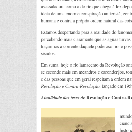
avassaladora como a do rio que chega à foz depoi
ideia de uma enorme conspiração anticristã, contra
humana e contra a própria ordem natural das cois
Estamos despertando para a realidade do fenôme
percebendo mais claramente que as águas turvas 
traçarmos a corrente daquele poderoso rio, é possí
séculos.
Em suma, hoje o rio lamacento da Revolução anti
se esconde mais em meandros e esconderijos, torn
e das pessoas que em geral respeitam a ordem nat
Revolução e Contra-Revolução,
lançado em 1959
Revolução e Contra-R
Atualidade das teses de
No en
mundo 
ciênci
histór