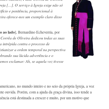
eja […]. O serviço à Igreja exige não só
ifício e penitência, proporcional à
ira oferece-nos um exemplo claro disso
to ao lado
], Bernardino Echeverría, por
 Corrêa de Oliveira dedicou todas as suas
ta intrépida contra o processo de
istianizar a ordem temporal na perspectiva
brando sua lúcida advertência e o
demos exclamar: Ah, se aquela voz tivesse
cano, no mundo inteiro e no seio da própria Igreja, a voz
nte ouvida. Porém, com a ajuda da graça divina, isso tende a
luência está destinada a crescer e muito, por um motivo que