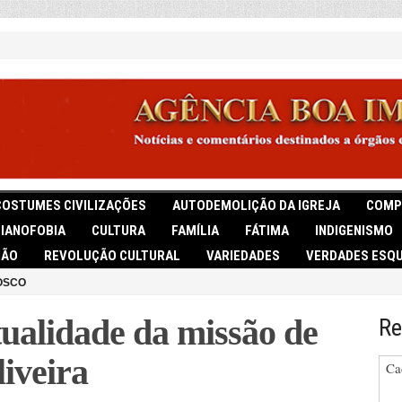
COSTUMES CIVILIZAÇÕES
AUTODEMOLIÇÃO DA IGREJA
COMP
TIANOFOBIA
CULTURA
FAMÍLIA
FÁTIMA
INDIGENISMO
IÃO
REVOLUÇÃO CULTURAL
VARIEDADES
VERDADES ESQU
OSCO
tualidade da missão de
Re
iveira
Ca