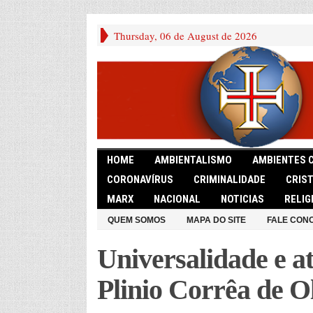
Thursday, 06 de August de 2026
HOME
AMBIENTALISMO
AMBIENTES 
CORONAVÍRUS
CRIMINALIDADE
CRIS
MARX
NACIONAL
NOTICIAS
RELIG
QUEM SOMOS
MAPA DO SITE
FALE CON
Universalidade e a
Plinio Corrêa de Ol