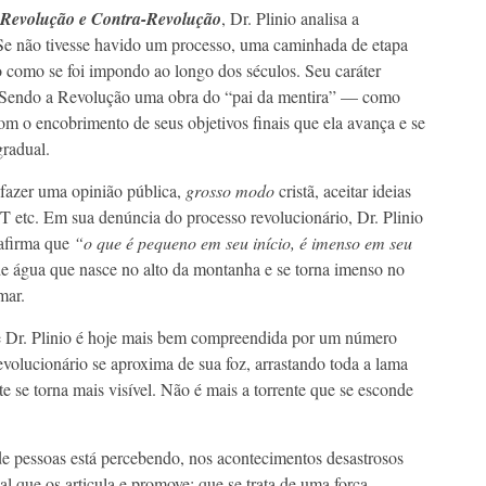
Revolução e Contra-Revolução
, Dr. Plinio analisa a
Se não tivesse havido um processo, uma caminhada de etapa
o como se foi impondo ao longo dos séculos. Seu caráter
s. Sendo a Revolução uma obra do “pai da mentira” — como
m o encobrimento de seus objetivos finais que ela avança e se
gradual.
zer uma opinião pública,
grosso modo
cristã, aceitar ideias
 etc. Em sua denúncia do processo revolucionário, Dr. Plinio
 afirma que
“o que é pequeno em seu início, é imenso em seu
e água que nasce no alto da montanha e se torna imenso no
mar.
de Dr. Plinio é hoje mais bem compreendida por um número
revolucionário se aproxima de sua foz, arrastando toda a lama
 se torna mais visível. Não é mais a torrente que se esconde
 pessoas está percebendo, nos acontecimentos desastrosos
l que os articula e promove; que se trata de uma força