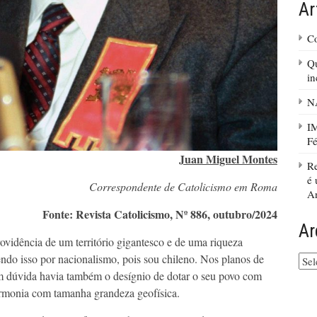
Ar
Co
Qu
in
N
I
Fé
Juan Miguel Montes
Re
é 
Correspondente de Catolicismo em Roma
An
Fonte: Revista Catolicismo, Nº 886, outubro/2024
Ar
rovidência de um território gigantesco e de uma riqueza
ndo isso por nacionalismo, pois sou chileno. Nos planos de
Arq
do
m dúvida havia também o desígnio de dotar o seu povo com
site
armonia com tamanha grandeza geofísica.