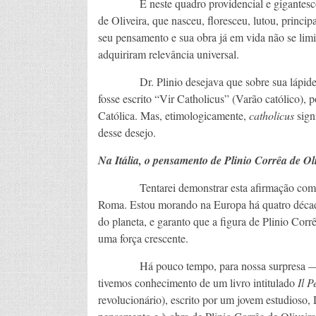
É neste quadro providencial e gigantesco que
de Oliveira, que nasceu, floresceu, lutou, princ
seu pensamento e sua obra já em vida não se limi
adquiriram relevância universal.
Dr. Plinio desejava que sobre sua lápide no
fosse escrito “Vir Catholicus” (Varão católico), p
Católica. Mas, etimologicamente,
catholicus
sign
desse desejo.
Na Itália, o pensamento de Plinio Corrêa de Ol
Tentarei demonstrar esta afirmação com exe
Roma. Estou morando na Europa há quatro década
do planeta, e garanto que a figura de Plinio Cor
uma força crescente.
Há pouco tempo, para nossa surpresa — dos d
tivemos conhecimento de um livro intitulado
Il P
revolucionário), escrito por um jovem estudioso,