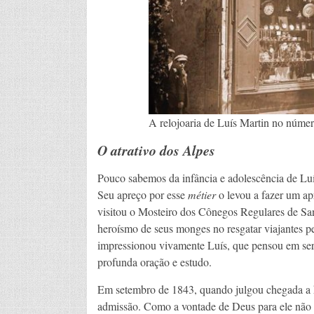
A relojoaria de Luís Martin no núme
O atrativo dos Alpes
Pouco sabemos da infância e adolescência de Luís,
Seu apreço por esse
métier
o levou a fazer um a
visitou o Mosteiro dos Cônegos Regulares de S
heroísmo de seus monges no resgatar viajantes p
impressionou vivamente Luís, que pensou em ser 
profunda oração e estudo.
Em setembro de 1843, quando julgou chegada a hor
admissão. Como a vontade de Deus para ele não er