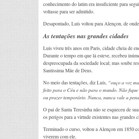
conhecimento do latim era insuficiente para segu
voltasse para ser admitido.
Desapontado, Luís voltou para Alençon, de onde fo
As tentações nas grandes cidades
Luís viveu três anos em Paris, cidade cheia de e
Durante o tempo em que lá esteve, recebeu inúme
despreocupada da sociedade local; mas soube resi
Santíssima Mãe de Deus.
No meio das tentações, diz Luís,
“ouço a voz ma
feito para o Céu e não para o mundo. Não fique 
ou prazer temporário. Nunca, nunca vale a pena
O pai de Santa Teresinha não se esqueceu de sua e
os perigos para a virtude existentes nas grandes c
Terminado o curso, voltou a Alençon em 1850 com
viverem com ele.