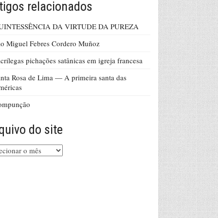
tigos relacionados
UINTESSÊNCIA DA VIRTUDE DA PUREZA
o Miguel Febres Cordero Muñoz
crílegas pichações satânicas em igreja francesa
nta Rosa de Lima — A primeira santa das
méricas
ompunção
quivo do site
uivo