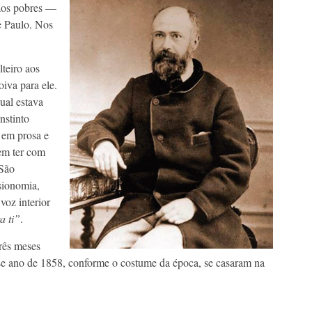
 aos pobres —
e Paulo. Nos
eiro aos
iva para ele.
ual estava
nstinto
 em prosa e
 em ter com
 São
sionomia,
oz interior
a ti”
.
ês meses
sse ano de 1858, conforme o costume da época, se casaram na