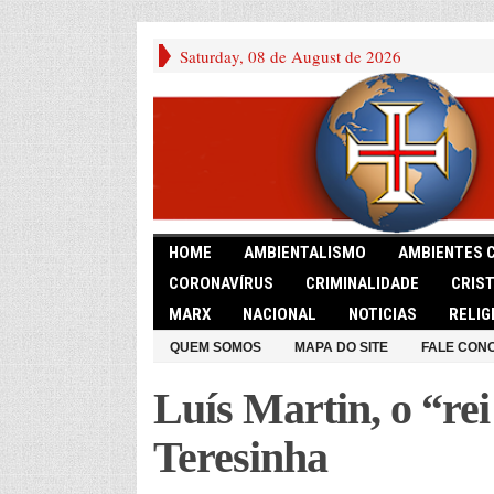
Saturday, 08 de August de 2026
HOME
AMBIENTALISMO
AMBIENTES 
CORONAVÍRUS
CRIMINALIDADE
CRIS
MARX
NACIONAL
NOTICIAS
RELIG
QUEM SOMOS
MAPA DO SITE
FALE CON
Luís Martin, o “re
Teresinha