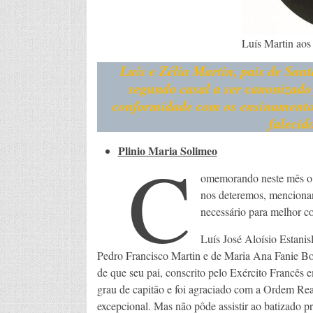
Luís Martin aos
Luís e Zélia Martin, pais de San
segundo casal a ser canonizado
conformidade com os ensinamentos 
falecid
Plinio Maria Solimeo
C
omemorando neste mês o s
nos deteremos, mencionan
necessário para melhor c
Luís José Aloísio Estani
Pedro Francisco Martin e de Maria Ana Fanie Bor
de que seu pai, conscrito pelo Exército Francês 
grau de capitão e foi agraciado com a Ordem Real
excepcional. Mas não pôde assistir ao batizado p