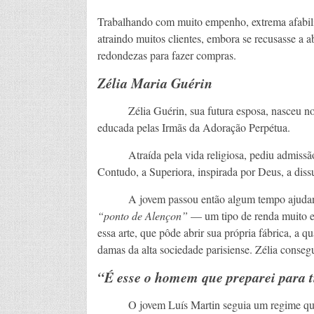
Trabalhando com muito empenho, extrema afabili
atraindo muitos clientes, embora se recusasse a 
redondezas para fazer compras.
Zélia Maria Guérin
Zélia Guérin, sua futura esposa, nasceu no di
educada pelas Irmãs da Adoração Perpétua.
Atraída pela vida religiosa, pediu admissão e
Contudo, a Superiora, inspirada por Deus, a dissu
A jovem passou então algum tempo ajudando su
“ponto de Alençon”
— um tipo de renda muito em
essa arte, que pôde abrir sua própria fábrica, a 
damas da alta sociedade parisiense. Zélia consegu
“É esse o homem que preparei para t
O jovem Luís Martin seguia um regime quas