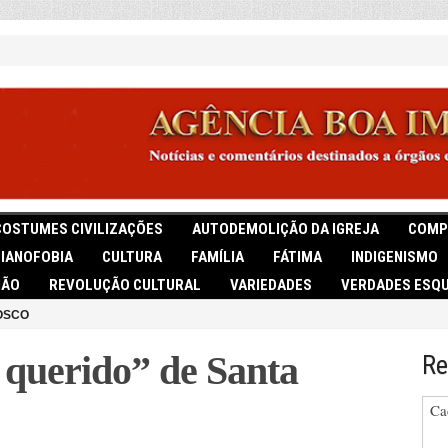
COSTUMES CIVILIZAÇÕES
AUTODEMOLIÇÃO DA IGREJA
COMP
TIANOFOBIA
CULTURA
FAMÍLIA
FÁTIMA
INDIGENISMO
IÃO
REVOLUÇÃO CULTURAL
VARIEDADES
VERDADES ESQU
OSCO
i querido” de Santa
Re
Ca