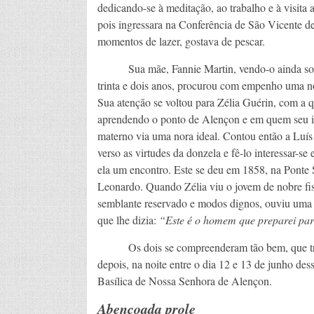
dedicando-se à meditação, ao trabalho e à visita
pois ingressara na Conferência de São Vicente d
momentos de lazer, gostava de pescar.
Sua mãe, Fannie Martin, vendo-o ainda solt
trinta e dois anos, procurou com empenho uma no
Sua atenção se voltou para Zélia Guérin, com a q
aprendendo o ponto de Alençon e em quem seu i
materno via uma nora ideal. Contou então a Luís
verso as virtudes da donzela e fê-lo interessar-se
ela um encontro. Este se deu em 1858, na Ponte
Leonardo. Quando Zélia viu o jovem de nobre fi
semblante reservado e modos dignos, ouviu uma v
que lhe dizia:
“Este é o homem que preparei par
Os dois se compreenderam tão bem, que tr
depois, na noite entre o dia 12 e 13 de junho de
Basílica de Nossa Senhora de Alençon.
Abençoada prole