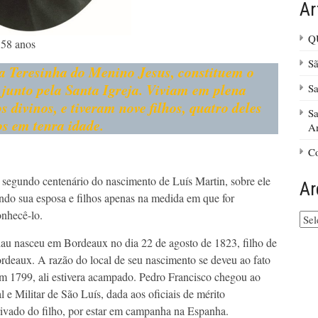
Ar
Q
 58 anos
Sã
ta Teresinha do Menino Jesus, constituem o
 junto pela Santa Igreja. Viviam em plena
Sa
divinos, e tiveram nove filhos, quatro deles
Sa
os em tenra idade.
A
C
egundo centenário do nascimento de Luís Martin, sobre ele
Ar
do sua esposa e filhos apenas na medida em que for
onhecê-lo.
Arq
do
slau nasceu em Bordeaux no dia 22 de agosto de 1823, filho de
site
deaux. A razão do local de seu nascimento se deveu ao fato
em 1799, ali estivera acampado. Pedro Francisco chegou ao
 e Militar de São Luís, dada aos oficiais de mérito
rivado do filho, por estar em campanha na Espanha.