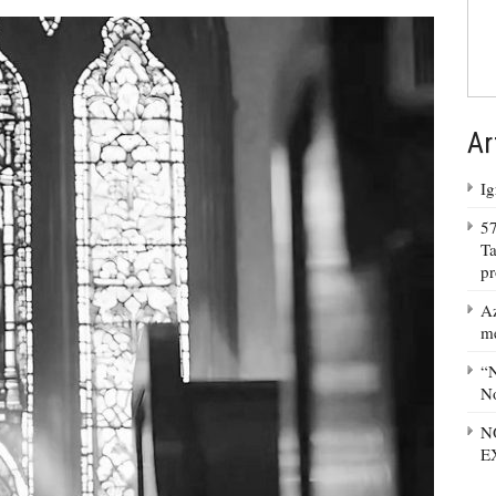
Ar
Ig
57
Ta
p
Az
m
“N
No
N
E