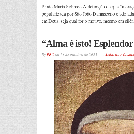
Plinio Maria Solimeo A definição de que “a oraç
popularizada por São João Damasceno e adotada
em Deus, seja qual for o motivo, mesmo em silê
“Alma é isto! Esplendor 
By
PRC
on
14 de outubro de 2025
Ambientes Costum