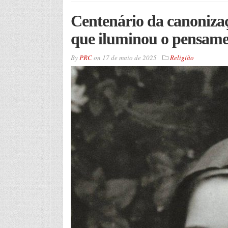
Centenário da canoniza
que iluminou o pensame
By
PRC
on
17 de maio de 2025
Religião