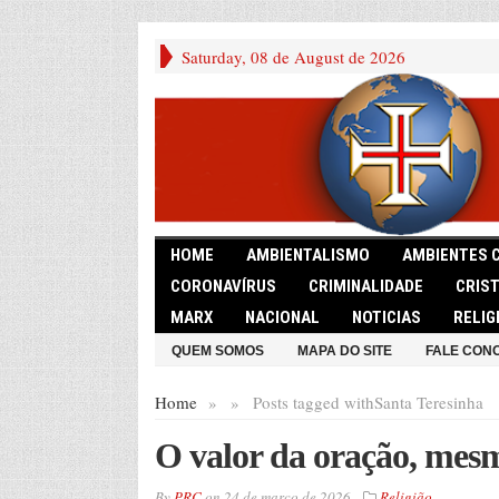
Saturday, 08 de August de 2026
HOME
AMBIENTALISMO
AMBIENTES 
CORONAVÍRUS
CRIMINALIDADE
CRIS
MARX
NACIONAL
NOTICIAS
RELIG
QUEM SOMOS
MAPA DO SITE
FALE CON
Home
»
»
Posts tagged with
Santa Teresinha
O valor da oração, mes
By
PRC
on
24 de março de 2026
Religião