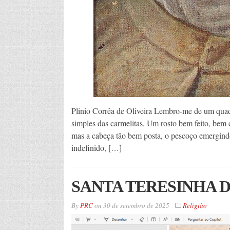
Plinio Corrêa de Oliveira Lembro-me de um quadr
simples das carmelitas. Um rosto bem feito, be
mas a cabeça tão bem posta, o pescoço emergind
indefinido, […]
SANTA TERESINHA 
By
PRC
on
30 de setembro de 2025
Religião