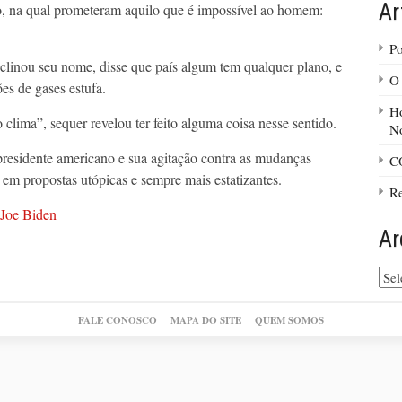
Ar
ano, na qual prometeram aquilo que é impossível ao homem:
Po
inou seu nome, disse que país algum tem qualquer plano, e
O 
es de gases estufa.
H
 clima”, sequer revelou ter feito alguma coisa nesse sentido.
N
residente americano e sua agitação contra as mudanças
CO
e em propostas utópicas e sempre mais estatizantes.
Re
Joe Biden
Ar
Arq
do
site
FALE CONOSCO
MAPA DO SITE
QUEM SOMOS