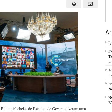
fiasco
na
Cúpula
do
Clima
Ar
Ig
57
Ta
p
Az
m
“N
No
N
E
 Biden, 40 chefes de Estado e de Governo tiveram uma