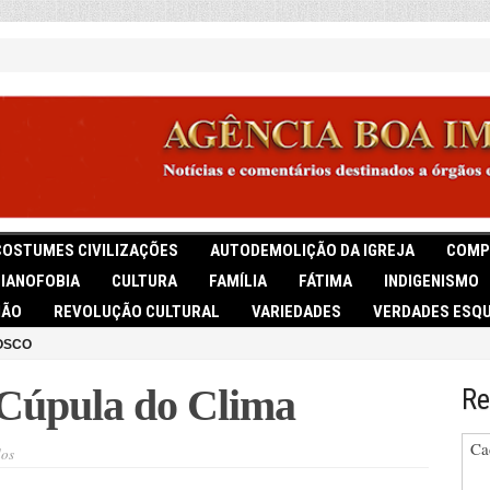
COSTUMES CIVILIZAÇÕES
AUTODEMOLIÇÃO DA IGREJA
COMP
TIANOFOBIA
CULTURA
FAMÍLIA
FÁTIMA
INDIGENISMO
IÃO
REVOLUÇÃO CULTURAL
VARIEDADES
VERDADES ESQU
OSCO
 Cúpula do Clima
Re
Ca
em
dos
Mais
um