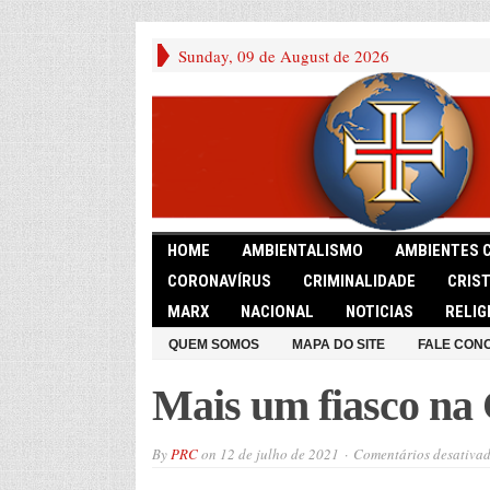
Sunday, 09 de August de 2026
HOME
AMBIENTALISMO
AMBIENTES 
CORONAVÍRUS
CRIMINALIDADE
CRIS
MARX
NACIONAL
NOTICIAS
RELIG
QUEM SOMOS
MAPA DO SITE
FALE CON
Mais um fiasco na
By
PRC
on
12 de julho de 2021
Comentários desativa