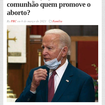
comunhão quem promove o
aborto?
By
PRC
on
6 de março de 2021
Família