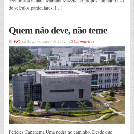
economista italiana Mariana Mazzucato propôs “limitar o uso
de veículos particulares, […]
Quem não deve, não teme
By
PRC
on
20 de setembro de 2021
Coronavírus
Péricles Capanema Uma pedra no caminho. Desde que