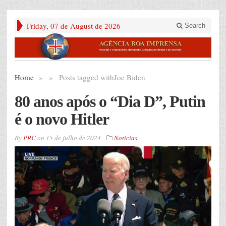
Friday, 07 de August de 2026
Search
Home
»
»
Posts tagged with
Joe Biden
80 anos após o “Dia D”, Putin
é o novo Hitler
By
PRC
on
15 de julho de 2024
Noticias