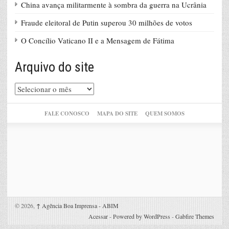
China avança militarmente à sombra da guerra na Ucrânia
Fraude eleitoral de Putin superou 30 milhões de votos
O Concílio Vaticano II e a Mensagem de Fátima
Arquivo do site
Arquivo
do
site
FALE CONOSCO
MAPA DO SITE
QUEM SOMOS
© 2026,
↑
Agência Boa Imprensa - ABIM
Acessar
-
Powered by WordPress
-
Gabfire Themes