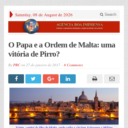
Saturday, 08 de August de 2026
Search
O Papa e a Ordem de Malta: uma
vitória de Pirro?
By
PRC
on
27 de janeiro de 2017
6 Comments
Valeta, capital da Ilha de Malta, onde sedia a
Ordem Soberana e Militar