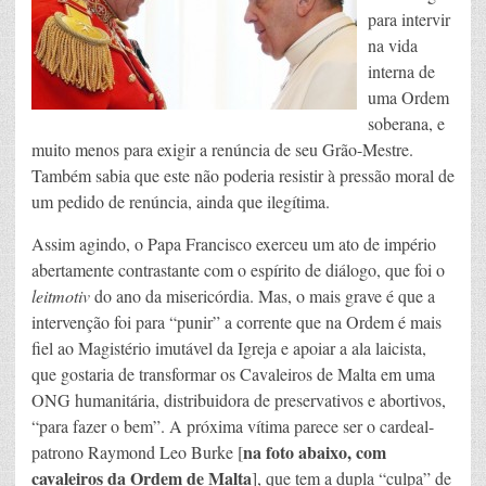
para intervir
na vida
interna de
uma Ordem
soberana, e
muito menos para exigir a renúncia de seu Grão-Mestre.
Também sabia que este não poderia resistir à pressão moral de
um pedido de renúncia, ainda que ilegítima.
Assim agindo, o Papa Francisco exerceu um ato de império
abertamente contrastante com o espírito de diálogo, que foi o
leitmotiv
do ano da misericórdia. Mas, o mais grave é que a
intervenção foi para “punir” a corrente que na Ordem é mais
fiel ao Magistério imutável da Igreja e apoiar a ala laicista,
que gostaria de transformar os Cavaleiros de Malta em uma
ONG humanitária, distribuidora de preservativos e abortivos,
“para fazer o bem”. A próxima vítima parece ser o cardeal-
na foto abaixo, com
patrono Raymond Leo Burke [
cavaleiros da Ordem de Malta
], que tem a dupla “culpa” de