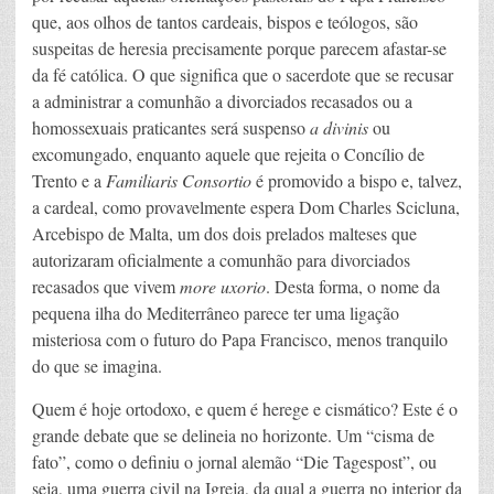
que, aos olhos de tantos cardeais, bispos e teólogos, são
suspeitas de heresia precisamente porque parecem afastar-se
da fé católica. O que significa que o sacerdote que se recusar
a administrar a comunhão a divorciados recasados ou a
homossexuais praticantes será suspenso
a divinis
ou
excomungado, enquanto aquele que rejeita o Concílio de
Trento e a
Familiaris Consortio
é promovido a bispo e, talvez,
a cardeal, como provavelmente espera Dom Charles Scicluna,
Arcebispo de Malta, um dos dois prelados malteses que
autorizaram oficialmente a comunhão para divorciados
recasados que vivem
more uxorio
. Desta forma, o nome da
pequena ilha do Mediterrâneo parece ter uma ligação
misteriosa com o futuro do Papa Francisco, menos tranquilo
do que se imagina.
Quem é hoje ortodoxo, e quem é herege e cismático? Este é o
grande debate que se delineia no horizonte. Um “cisma de
fato”, como o definiu o jornal alemão “Die Tagespost”, ou
seja, uma guerra civil na Igreja, da qual a guerra no interior da