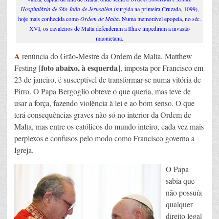
Hospitalária de São João de Jerusalém
(surgida na primeira Cruzada, 1099),
hoje mais conhecida como
Ordem de Malta
. Numa memorável epopeia, no séc.
XVI, os cavaleiros de Malta defenderam a Ilha e impediram a invasão
maometana.
A
renúncia do Grão-Mestre da Ordem de Malta, Matthew
foto abaixo, à esquerda
Festing [
], imposta por Francisco em
23 de janeiro, é susceptível de transformar-se numa vitória de
Pirro. O Papa Bergoglio obteve o que queria, mas teve de
usar a força, fazendo violência à lei e ao bom senso. O que
terá consequências graves não só no interior da Ordem de
Malta, mas entre os católicos do mundo inteiro, cada vez mais
perplexos e confusos pelo modo como Francisco governa a
Igreja.
O Papa
sabia que
não possuía
qualquer
direito legal