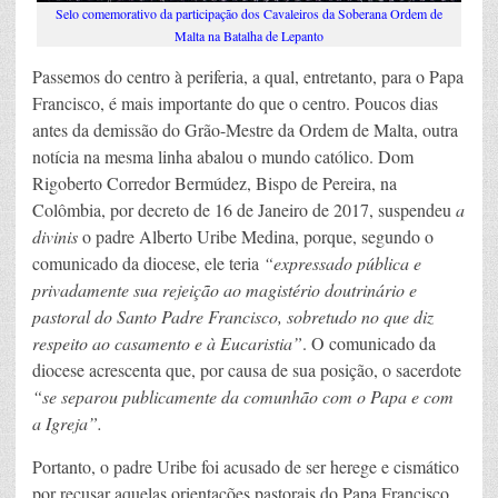
Selo comemorativo da participação dos Cavaleiros da Soberana Ordem de
Malta na Batalha de Lepanto
Passemos do centro à periferia, a qual, entretanto, para o Papa
Francisco, é mais importante do que o centro. Poucos dias
antes da demissão do Grão-Mestre da Ordem de Malta, outra
notícia na mesma linha abalou o mundo católico. Dom
Rigoberto Corredor Bermúdez, Bispo de Pereira, na
Colômbia, por decreto de 16 de Janeiro de 2017, suspendeu
a
divinis
o padre Alberto Uribe Medina, porque, segundo o
comunicado da diocese, ele teria
“expressado pública e
privadamente sua rejeição ao magistério doutrinário e
pastoral do Santo Padre Francisco, sobretudo no que diz
respeito ao casamento e à Eucaristia”
. O comunicado da
diocese acrescenta que, por causa de sua posição, o sacerdote
“se separou publicamente da comunhão com o Papa e com
a Igreja”.
Portanto, o padre Uribe foi acusado de ser herege e cismático
por recusar aquelas orientações pastorais do Papa Francisco