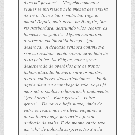
duas mil pessoas’… Ninguém comentou,
sequer se interessou pela imensa desventura
de Java. Java é tão remota, tão vaga no
mapa! Depois, mais perto, na Hungria, ‘um
rio trasbordara, destruindo vilas, searas, os
homens e os gados’… Alguém murmurou,
através de um lânguido bocejo: ‘Que
desgraça!’ A delicada senhora continuava,
sem curiosidade, muito calma, aureolada de
ouro pela luz. Na Bélgica, numa greve
desesperada de operários que as tropas
tinham atacado, houvera entre os mortos
quatro mulheres, duas criancinhas’… Então,
aqui e além, na aconchegada sala, vozes já
mais interessadas exclamaram brandamente:
‘Que horror!… Estas greves!… Pobre
gente!’… De novo o bafo suave, vindo de
entre as rosas, nos envolveu, enquanto a
nossa loura amiga percorria o jornal
atulhado de males. E ela mesma então teve
um ‘oh!’ de dolorida surpresa. No Sul da