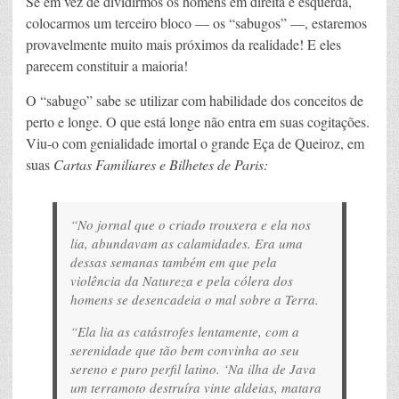
Se em vez de dividirmos os homens em direita e esquerda,
colocarmos um terceiro bloco — os “sabugos” —, estaremos
provavelmente muito mais próximos da realidade! E eles
parecem constituir a maioria!
O “sabugo” sabe se utilizar com habilidade dos conceitos de
perto e longe. O que está longe não entra em suas cogitações.
Viu-o com genialidade imortal o grande Eça de Queiroz, em
suas
Cartas Familiares e Bilhetes de Paris:
“No jornal que o criado trouxera e ela nos
lia, abundavam as calamidades. Era uma
dessas semanas também em que pela
violência da Natureza e pela cólera dos
homens se desencadeia o mal sobre a Terra.
“Ela lia as catástrofes lentamente, com a
serenidade que tão bem convinha ao seu
sereno e puro perfil latino. ‘Na ilha de Java
um terramoto destruíra vinte aldeias, matara