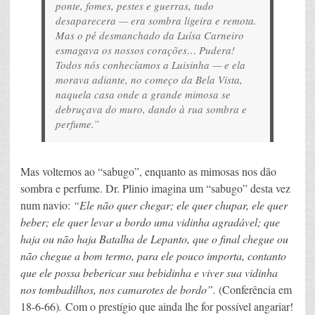
ponte, fomes, pestes e guerras, tudo
desaparecera — era sombra ligeira e remota.
Mas o pé desmanchado da Luísa Carneiro
esmagava os nossos corações… Pudera!
Todos nós conhecíamos a Luisinha — e ela
morava adiante, no começo da Bela Vista,
naquela casa onde a grande mimosa se
debruçava do muro, dando à rua sombra e
perfume.”
Mas voltemos ao “sabugo”, enquanto as mimosas nos dão
sombra e perfume. Dr. Plinio imagina um “sabugo” desta vez
num navio:
“
Ele não quer chegar; ele quer chupar, ele quer
beber; ele quer levar a bordo uma vidinha agradável; que
haja ou não haja Batalha de Lepanto, que o final chegue ou
não chegue a bom termo, para ele pouco importa, contanto
que ele possa bebericar sua bebidinha e viver sua vidinha
nos tombadilhos, nos camarotes de bordo
”.
(Conferência em
18-6-66)
.
Com o prestígio que ainda lhe for possível angariar!