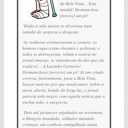
da Bela Vista… Esta
manhã! Desmanchou
[torceu] um pé!
‘Então a sala inteira se alvorotou num
tumulto de surpresa e desgosto.
‘As senhoras arremessaram a costura; os
homens esqueceram charutos e poltrona; e
todos se debruçaram, reliam a notícia no
jornal amargo, se repastavam da dor que ela
exalava!… A Luisinha Carneiro!
Desmanchara [torcera] um pé! Já um criado
correra, furiosamente, para a Bela Vista,
buscar notícias por que ansiávamos. Sobre a
mesa, aberto, batido da larga luz, o jornal
parecia todo negro, com aquela notícia que o
enchia todo, o enegrecia.
‘Dois mil javaneses sepultados no terramoto,
a Hungria inundada, soldados matando
crianças, um comboio esmigalhado numa