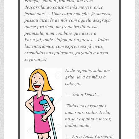
França, ‘junto à fronteira, um trem
descarrilando causara três mortes, onze
ferimentos’… Uma curta emoção, já sincera,
passou através de nós com aquela desgraça
quase próxima, na fronteira da nossa
península, num comboio que desce a
Portugal, onde viajam portugueses… Todos
lamentaríamos, com expressões já vivas,
estendidos nas poltronas, gozando a nossa
segurança.’
E, de repente, solta um
grito, leva as mãos à
cabeça:
‘— Santo Deus!…
‘Todos nos erguemos
num sobressalto. E ela,
no seu espanto e terror,
balbuciando:
‘— Foi a Luísa Carneiro,