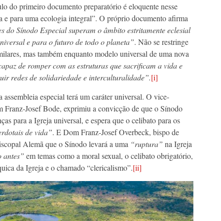
ítulo do primeiro documento preparatório é eloquente nesse
a e para uma ecologia integral”. O próprio documento afirma
es do Sínodo Especial superam o âmbito estritamente eclesial
niversal e para o futuro de todo o planeta”
. Não se restringe
similares, mas também enquanto modelo universal de uma nova
apaz de romper com as estruturas que sacrificam a vida e
ir redes de solidariedade e interculturalidade”.
[i]
a assembleia especial terá um caráter universal. O vice-
 Franz-Josef Bode, exprimiu a convicção de que o Sínodo
s para a Igreja universal, e espera que o celibato para os
rdotais de vida”
. E Dom Franz-Josef Overbeck, bispo de
Episcopal Alemã que o Sínodo levará a uma
“ruptura”
na Igreja
 antes”
em temas como a moral sexual, o celibato obrigatório,
rquica da Igreja e o chamado “clericalismo”.
[ii]