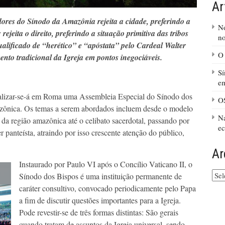
Ar
ores do Sínodo da Amazônia rejeita a cidade, preferindo a
No
; rejeita o direito, preferindo a situação primitiva das tribos
no
alificado de “herético” e “apóstata” pelo Cardeal Walter
O 
to tradicional da Igreja em pontos inegociáveis.
Sí
em
ealizar-se-á em Roma uma Assembleia Especial do Sínodo dos
O
ônica. Os temas a serem abordados incluem desde o modelo
Na
a região amazônica até o celibato sacerdotal, passando por
ec
r panteísta, atraindo por isso crescente atenção do público,
Ar
Instaurado por Paulo VI após o Concílio Vaticano II, o
Arq
Sínodo dos Bispos é uma instituição permanente de
do
caráter consultivo, convocado periodicamente pelo Papa
site
a fim de discutir questões importantes para a Igreja.
Pode revestir-se de três formas distintas: São gerais
quando tratam de assuntos da Igreja universal, sendo