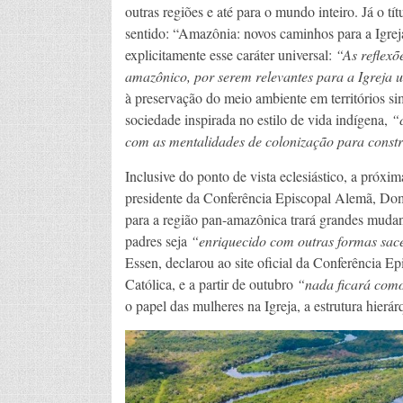
outras regiões e até para o mundo inteiro. Já o t
sentido: “Amazônia: novos caminhos para a Igrej
explicitamente esse caráter universal:
“As reflexõ
amazônico, por serem relevantes para a Igreja u
à preservação do meio ambiente em territórios 
sociedade inspirada no estilo de vida indígena,
“c
com as mentalidades de colonização para constru
Inclusive do ponto de vista eclesiástico, a próxim
presidente da Conferência Episcopal Alemã, Dom
para a região pan-amazônica trará grandes mudança
padres seja
“enriquecido com outras formas sace
Essen, declarou ao site oficial da Conferência 
Católica, e a partir de outubro
“nada ficará como
o papel das mulheres na Igreja, a estrutura hierá