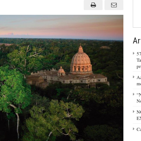
Ar
57
Ta
p
Az
m
“N
No
N
E
C