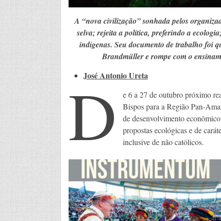
A “nova civilização” sonhada pelos organizad
selva; rejeita a política, preferindo a ecologia
indígenas. Seu documento de trabalho foi qu
Brandmüller e rompe com o ensinamen
José Antonio Ureta
D
e 6 a 27 de outubro próximo r
Bispos para a Região Pan-Amaz
de desenvolvimento econômico d
propostas ecológicas e de caráte
inclusive de não católicos.