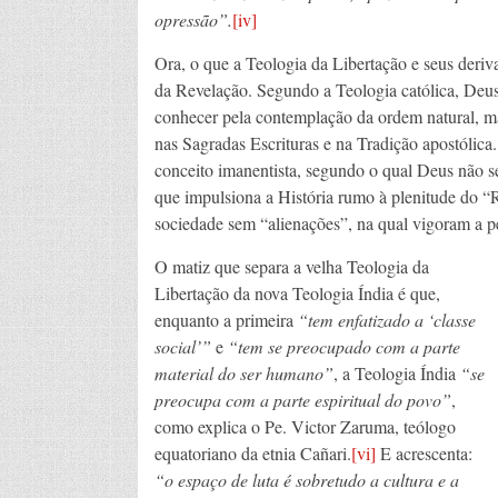
opressão”.
[iv]
Ora, o que a Teologia da Libertação e seus deriva
da Revelação. Segundo a Teologia católica, Deu
conhecer pela contemplação da ordem natural, ma
nas Sagradas Escrituras e na Tradição apostólica
conceito imanentista, segundo o qual Deus não s
que impulsiona a História rumo à plenitude do “
sociedade sem “alienações”, na qual vigoram a pe
O matiz que separa a velha Teologia da
Libertação da nova Teologia Índia é que,
enquanto a primeira
“tem enfatizado a ‘classe
social’”
e
“tem se preocupado com a parte
material do ser humano”
, a Teologia Índia
“se
preocupa com a parte espiritual do povo”
,
como explica o Pe. Victor Zaruma, teólogo
equatoriano da etnia Cañari.
[vi]
E acrescenta:
“o espaço de luta é sobretudo a cultura e a