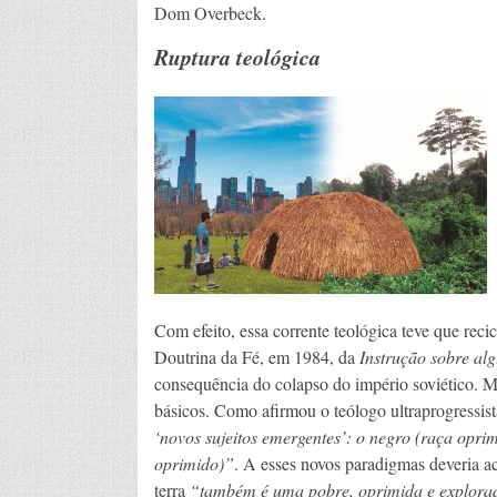
Dom Overbeck.
Ruptura teológica
Com efeito, essa corrente teológica teve que reci
Doutrina da Fé, em 1984, da
Instrução sobre al
consequência do colapso do império soviético. Ma
básicos. Como afirmou o teólogo ultraprogressist
‘novos sujeitos emergentes’: o negro (raça oprim
oprimido)”
. A esses novos paradigmas deveria ac
terra
“também é uma pobre, oprimida e explorada