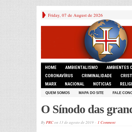
Friday, 07 de August de 2026
HOME
AMBIENTALISMO
AMBIENTES 
CORONAVÍRUS
CRIMINALIDADE
CRIS
MARX
NACIONAL
NOTICIAS
RELIG
QUEM SOMOS
MAPA DO SITE
FALE CON
O Sínodo das gran
By
PRC
on
13 de agosto de 2019
1 Comment