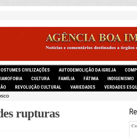
COSTUMES CIVILIZAÇÕES
AUTODEMOLIÇÃO DA IGREJA
COMP
TIANOFOBIA
CULTURA
FAMÍLIA
FÁTIMA
INDIGENISMO
IÃO
REVOLUÇÃO CULTURAL
VARIEDADES
VERDADES ESQU
OSCO
des rupturas
Re
Ca