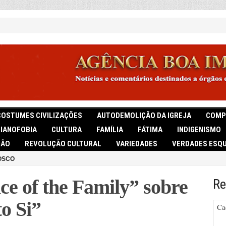
COSTUMES CIVILIZAÇÕES
AUTODEMOLIÇÃO DA IGREJA
COMP
TIANOFOBIA
CULTURA
FAMÍLIA
FÁTIMA
INDIGENISMO
IÃO
REVOLUÇÃO CULTURAL
VARIEDADES
VERDADES ESQU
OSCO
ce of the Family” sobre
Re
o Si”
Ca