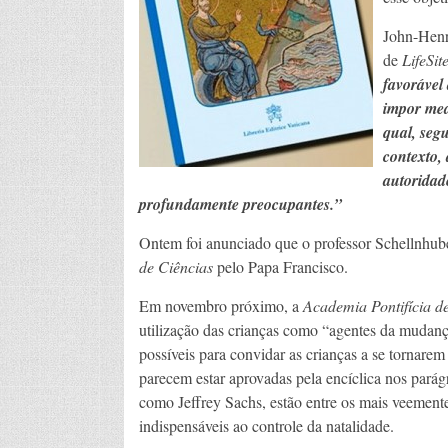
John-Henr
de
LifeSi
favorável
impor med
qual, seg
contexto, 
autoridad
profundamente preocupantes.”
Ontem foi anunciado que o professor Schellnhu
de Ciências
pelo Papa Francisco.
Em novembro próximo, a
Academia Pontifícia d
utilização das crianças como “agentes da mudança”
possíveis para convidar as crianças a se tornare
parecem estar aprovadas pela encíclica nos parág
como Jeffrey Sachs, estão entre os mais veemen
indispensáveis ao controle da natalidade.