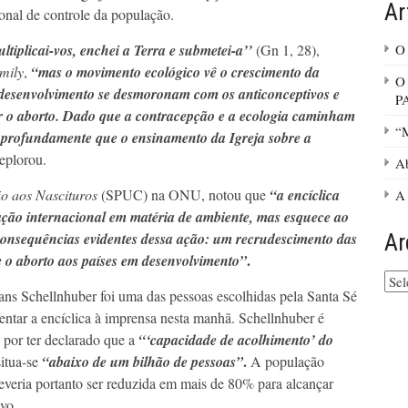
Ar
ional de controle da população.
O 
iplicai-vos, enchei a Terra e submetei-a’’
(Gn 1, 28),
mily
,
“mas o movimento ecológico vê o crescimento da
O
esenvolvimento se desmoronam com os anticonceptivos e
P
zar o aborto. Dado que a contracepção e a ecologia caminham
“M
 profundamente que o ensinamento da Igreja sobre a
deplorou.
Ab
o aos Nascituros
(SPUC) na ONU, notou que
“a encíclica
A 
ação internacional em matéria de ambiente, mas esquece ao
Ar
consequências evidentes dessa ação: um recrudescimento das
.
e o aborto aos países em desenvolvimento”
Arq
ns Schellnhuber foi uma das pessoas escolhidas pela Santa Sé
do
site
entar a encíclica à imprensa nesta manhã. Schellnhuber é
 por ter declarado que a
“‘capacidade de acolhimento’ do
.
itua-se
“abaixo de um bilhão de pessoas”
A população
veria portanto ser reduzida em mais de 80% para alcançar
tivo…