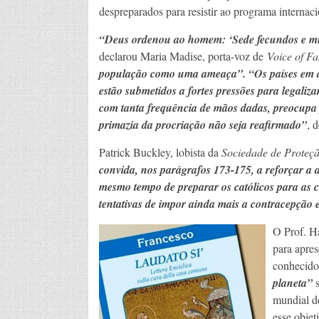
despreparados para resistir ao programa internac
“Deus ordenou ao homem: ‘Sede fecundos e mult
declarou Maria Madise, porta-voz de
Voice of Fa
população como uma ameaça”. “Os países em d
estão submetidos a fortes pressões para legali
com tanta frequência de mãos dadas, preocupa
primazia da procriação não seja reafirmado”
, 
Patrick Buckley, lobista da
Sociedade de Proteçã
convida, nos parágrafos 173-175, a reforçar a 
mesmo tempo de preparar os católicos para as 
tentativas de impor ainda mais a contracepção 
O Prof. Ha
para apres
conhecido
planeta”
s
mundial de
esse obje