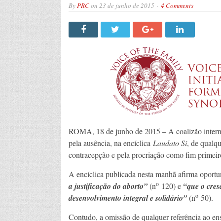
By
PRC
on
23 de junho de 2015
4 Comments
ROMA, 18 de junho de 2015 – A coalizão inter
pela ausência, na encíclica
Laudato Si
, de qualq
contracepção e pela procriação como fim primeiro
A encíclica publicada nesta manhã afirma opor
o
a justificação do aborto”
(n
120) e
“que o cres
o
desenvolvimento integral e solidário”
(n
50).
Contudo, a omissão de qualquer referência ao ens