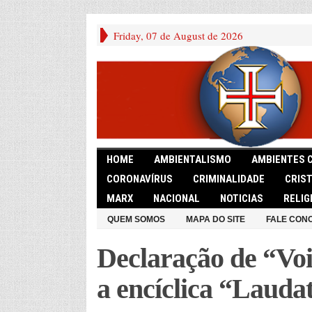
Friday, 07 de August de 2026
HOME
AMBIENTALISMO
AMBIENTES 
CORONAVÍRUS
CRIMINALIDADE
CRIS
MARX
NACIONAL
NOTICIAS
RELIG
QUEM SOMOS
MAPA DO SITE
FALE CON
Declaração de “Voi
a encíclica “Laudat