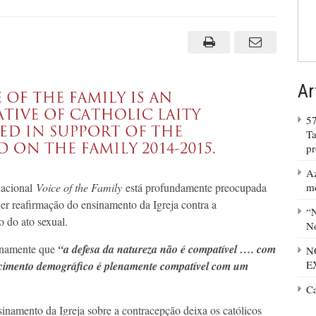
Ar
57
Ta
p
Az
m
nacional
Voice of the Family
está profundamente preocupada
uer reafirmação do ensinamento da Igreja contra a
“N
 do ato sexual.
No
tunamente que
“a defesa da natureza não é compatível …. com
N
E
cimento demográfico é plenamente compatível com um
C
inamento da Igreja sobre a contracepção deixa os católicos