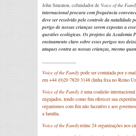
John Smeaton, cofundador de
Voice of the Famil
internacional procura com frequência convence
deve ser resolvido pelo controle da natalidade
perigo de nossas crianças serem expostas a ess
questões ecológicas. Os projetos da Academia P
ensinamento claro sobre esses perigos nos deixam
ataques contra as nossas crianças, mesmo quand
______________
Voice of the Family
pode ser contatada por e-mai
em +44 (0)20 7820 3148 (linha fixa no Reino Un
Voice of the Family
é uma coalizão internacional 
engajados, tendo como fim oferecer sua experiênci
organismos com fim não lucrativo e aos governos,
a família.
Voice of the Family
reúne 24 organizações nos ci