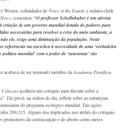
y Westen, cofundador de
Voice of the Family
e redator-chefe
teNews
, comentou:
“O professor Schellnhuber é um ativista
 à criação de um governo mundial dotado de poderes para
idas necessárias para resolver a crise do meio ambiente, a
undo ele, exige uma diminuição da população. Neste
as referências na encíclica à necessidade de uma ‘verdadeira
e política mundial’ com o poder de ‘sancionar’ são
ber acabava de ser nomeado membro da
Academia Pontifícia
e Ciências
acolherá um colóquio para discutir sobre a
. Ele prevê, na ordem do dia, refletir sobre as estratégias
m emissárias do programa ecológico mundial. Tais ações
rafos 209-215. Alguns dos implicados nos ateliês do colóquio,
tes promotores da contracepção e do aborto como meios