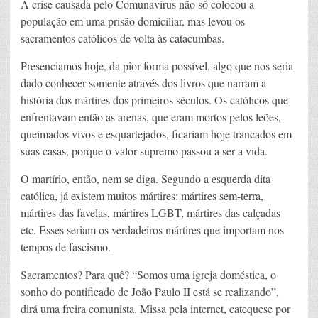
A crise causada pelo Comunavírus não só colocou a
população em uma prisão domiciliar, mas levou os
sacramentos católicos de volta às catacumbas.
Presenciamos hoje, da pior forma possível, algo que nos seria
dado conhecer somente através dos livros que narram a
história dos mártires dos primeiros séculos. Os católicos que
enfrentavam então as arenas, que eram mortos pelos leões,
queimados vivos e esquartejados, ficariam hoje trancados em
suas casas, porque o valor supremo passou a ser a vida.
O martírio, então, nem se diga. Segundo a esquerda dita
católica, já existem muitos mártires: mártires sem-terra,
mártires das favelas, mártires LGBT, mártires das calçadas
etc. Esses seriam os verdadeiros mártires que importam nos
tempos de fascismo.
Sacramentos? Para quê? “Somos uma igreja doméstica, o
sonho do pontificado de João Paulo II está se realizando”,
dirá uma freira comunista. Missa pela internet, catequese por