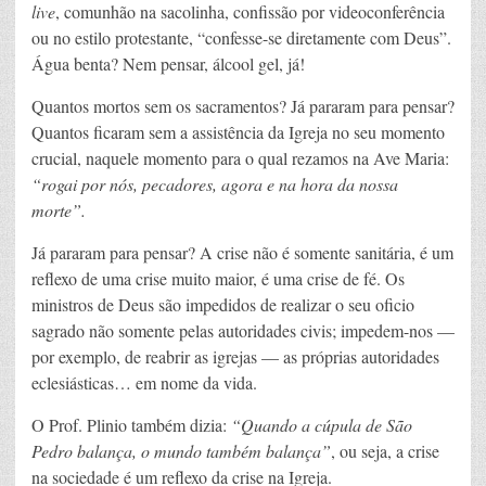
live
, comunhão na sacolinha, confissão por videoconferência
ou no estilo protestante, “confesse-se diretamente com Deus”.
Água benta? Nem pensar, álcool gel, já!
Quantos mortos sem os sacramentos? Já pararam para pensar?
Quantos ficaram sem a assistência da Igreja no seu momento
crucial, naquele momento para o qual rezamos na Ave Maria:
“rogai por nós, pecadores, agora e na hora da nossa
morte”.
Já pararam para pensar? A crise não é somente sanitária, é um
reflexo de uma crise muito maior, é uma crise de fé. Os
ministros de Deus são impedidos de realizar o seu oficio
sagrado não somente pelas autoridades civis; impedem-nos —
por exemplo, de reabrir as igrejas — as próprias autoridades
eclesiásticas… em nome da vida.
O Prof. Plinio também dizia:
“Quando a cúpula de São
Pedro balança, o mundo também balança”
, ou seja, a crise
na sociedade é um reflexo da crise na Igreja.