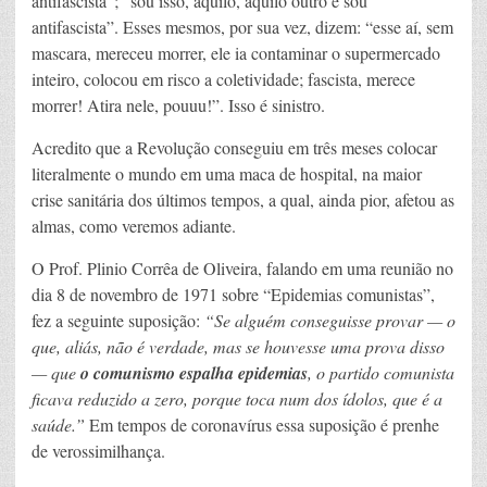
antifascista”; “sou isso, aquilo, aquilo outro e sou
antifascista”. Esses mesmos, por sua vez, dizem: “esse aí, sem
mascara, mereceu morrer, ele ia contaminar o supermercado
inteiro, colocou em risco a coletividade; fascista, merece
morrer! Atira nele, pouuu!”. Isso é sinistro.
Acredito que a Revolução conseguiu em três meses colocar
literalmente o mundo em uma maca de hospital, na maior
crise sanitária dos últimos tempos, a qual, ainda pior, afetou as
almas, como veremos adiante.
O Prof. Plinio Corrêa de Oliveira, falando em uma reunião no
dia 8 de novembro de 1971 sobre “Epidemias comunistas”,
fez a seguinte suposição:
“Se alguém conseguisse provar — o
que, aliás, não é verdade, mas se houvesse uma prova disso
— que
o comunismo espalha epidemias
, o partido comunista
ficava reduzido a zero, porque toca num dos ídolos, que é a
saúde.”
Em tempos de coronavírus essa suposição é prenhe
de verossimilhança.