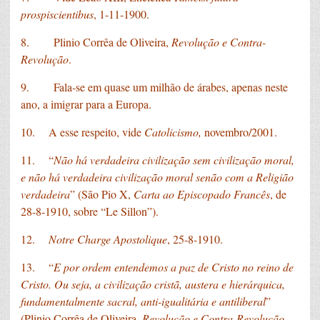
prospiscientibus
, 1-11-1900.
8. Plinio Corrêa de Oliveira,
Revolução e Contra-
Revolução
.
9. Fala-se em quase um milhão de árabes, apenas neste
ano, a imigrar para a Europa.
10. A esse respeito, vide
Catolicismo,
novembro/2001.
11. “
Não há verdadeira civilização sem civilização moral,
e não há verdadeira civilização moral senão com a Religião
verdadeira
” (São Pio X,
Carta ao Episcopado Francês
, de
28-8-1910, sobre “Le Sillon”).
12.
Notre Charge Apostolique
, 25-8-1910.
13. “
E por ordem entendemos a paz de Cristo no reino de
Cristo. Ou seja, a civilização cristã, austera e hierárquica,
fundamentalmente sacral, anti-igualitária e antiliberal
”
(Plinio Corrêa de Oliveira,
Revolução e Contra-Revolução
,