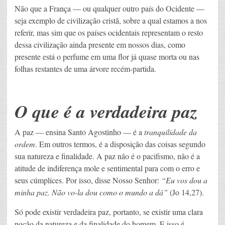
Não que a França — ou qualquer outro país do Ocidente —
seja exemplo de civilização cristã, sobre a qual estamos a nos
referir, mas sim que os países ocidentais representam o resto
dessa civilização ainda presente em nossos dias, como
presente está o perfume em uma flor já quase morta ou nas
folhas restantes de uma árvore recém-partida.
O que é a verdadeira paz
A paz — ensina Santo Agostinho — é a
tranquilidade da
ordem
. Em outros termos, é a disposição das coisas segundo
sua natureza e finalidade. A paz não é o pacifismo, não é a
atitude de indiferença mole e sentimental para com o erro e
seus cúmplices. Por isso, disse Nosso Senhor:
“
Eu vos dou a
minha paz. Não vo-la dou como o mundo a dá”
(Jo 14,27).
Só pode existir verdadeira paz, portanto, se existir uma clara
noção da natureza e da finalidade do homem. E isso é