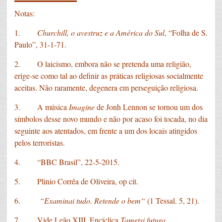
Notas:
1.
Churchill, o avestruz e a América do Sul
, “Folha de S.
Paulo”, 31-1-71.
2. O laicismo, embora não se pretenda uma religião,
erige-se como tal ao definir as práticas religiosas socialmente
aceitas. Não raramente, degenera em perseguição religiosa.
3. A música
Imagine
de Jonh Lennon se tornou um dos
símbolos desse novo mundo e não por acaso foi tocada, no dia
seguinte aos atentados, em frente a um dos locais atingidos
pelos terroristas.
4. “BBC Brasil”, 22-5-2015.
5. Plinio Corrêa de Oliveira, op cit.
6.
“Examinai tudo. Retende o bem“
(1 Tessal. 5, 21).
7. Vide Leão XIII, Encíclica
Tametsi futura