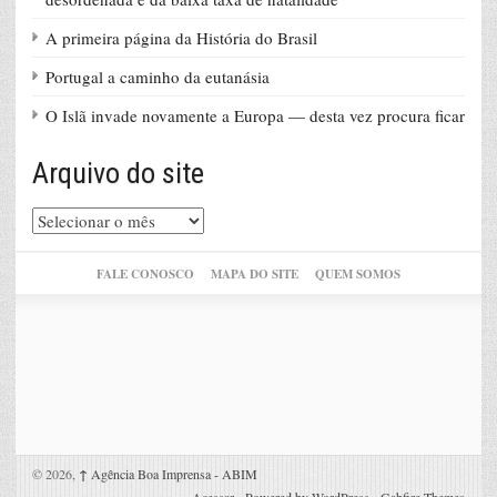
A primeira página da História do Brasil
Portugal a caminho da eutanásia
O Islã invade novamente a Europa — desta vez procura ficar
Arquivo do site
Arquivo
do
site
FALE CONOSCO
MAPA DO SITE
QUEM SOMOS
© 2026,
↑
Agência Boa Imprensa - ABIM
Acessar
-
Powered by WordPress
-
Gabfire Themes