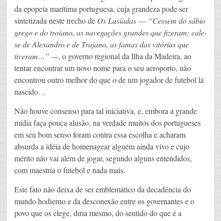
da epopeia marítima portuguesa, cuja grandeza pode ser
sintetizada neste trecho de
Os Lusíadas
—
“Cessem do sábio
grego e do troiano, as navegações grandes que fizeram; cale-
se de Alexandro e de Trajano, as famas das vitórias que
tiveram…”
—
, o governo regional da Ilha da Madeira, ao
tentar encontrar um novo nome para o seu aeroporto, não
encontrou outro melhor do que o de um jogador de futebol lá
nascido…
Não houve consenso para tal iniciativa, e, embora a grande
mídia faça pouca alusão, na verdade muitos dos portugueses
em seu bom senso foram contra essa escolha e acharam
absurda a idéia de homenagear alguém ainda vivo e cujo
mérito não vai além de jogar, segundo alguns entendidos,
com maestria o futebol e nada mais.
Este fato não deixa de ser emblemático da decadência do
mundo hodierno e da desconexão entre os governantes e o
povo que os elege, diria mesmo, do sentido do que é a