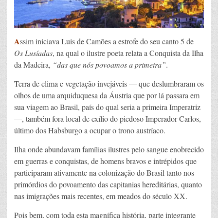
A
ssim iniciava Luis de Camões a estrofe do seu canto 5 de
Os Lusíadas
, na qual o ilustre poeta relata a Conquista da Ilha
da Madeira,
“das que nós povoamos a primeira”
.
Terra de clima e vegetação invejáveis — que deslumbraram os
olhos de uma arquiduquesa da Áustria que por lá passara em
sua viagem ao Brasil, país do qual seria a primeira Imperatriz
—, também fora local de exílio do piedoso Imperador Carlos,
último dos Habsburgo a ocupar o trono austríaco.
Ilha onde abundavam famílias ilustres pelo sangue enobrecido
em guerras e conquistas, de homens bravos e intrépidos que
participaram ativamente na colonização do Brasil tanto nos
primórdios do povoamento das capitanias hereditárias, quanto
nas imigrações mais recentes, em meados do século XX.
Pois bem, com toda esta magnífica história, parte integrante