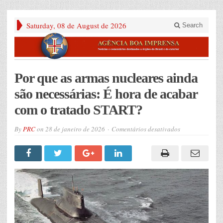
Saturday, 08 de August de 2026
Search
Por que as armas nucleares ainda
são necessárias: É hora de acabar
com o tratado START?
em
By
PRC
on
28 de janeiro de 2026
Comentários desativados
Por
que
as
armas
nucleares
ainda
são
necessárias:
É
hora
de
acabar
com