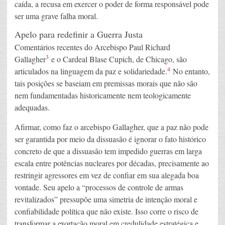
caída, a recusa em exercer o poder de forma responsável pode
ser uma grave falha moral.
Apelo para redefinir a Guerra Justa
Comentários recentes do Arcebispo Paul Richard
3
Gallagher
e o Cardeal Blase Cupich, de Chicago, são
4
articulados na linguagem da paz e solidariedade.
No entanto,
tais posições se baseiam em premissas morais que não são
nem fundamentadas historicamente nem teologicamente
adequadas.
Afirmar, como faz o arcebispo Gallagher, que a paz não pode
ser garantida por meio da dissuasão é ignorar o fato histórico
concreto de que a dissuasão tem impedido guerras em larga
escala entre potências nucleares por décadas, precisamente ao
restringir agressores em vez de confiar em sua alegada boa
vontade. Seu apelo a “processos de controle de armas
revitalizados” pressupõe uma simetria de intenção moral e
confiabilidade política que não existe. Isso corre o risco de
transformar a exortação moral em credulidade estratégica e