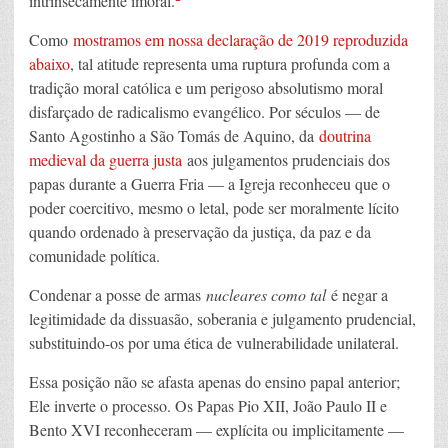
intrinsecamente imoral.
Como
mostramos em nossa declaração de 2019 reproduzida
abaixo
, tal atitude representa uma ruptura profunda com a
tradição moral católica e um perigoso absolutismo moral
disfarçado de radicalismo evangélico. Por séculos — de
Santo Agostinho a São Tomás de Aquino, da
doutrina
medieval da guerra justa
aos julgamentos prudenciais dos
papas durante a Guerra Fria — a Igreja reconheceu que o
poder coercitivo, mesmo o letal, pode ser moralmente lícito
quando ordenado à preservação da justiça, da paz e da
comunidade política.
Condenar a posse de armas
nucleares como tal
é negar a
legitimidade da dissuasão, soberania e julgamento prudencial,
substituindo-os por uma ética de vulnerabilidade unilateral.
Essa posição não se afasta apenas do ensino papal anterior;
Ele inverte o processo. Os Papas Pio XII, João Paulo II e
Bento XVI reconheceram — explícita ou implicitamente —