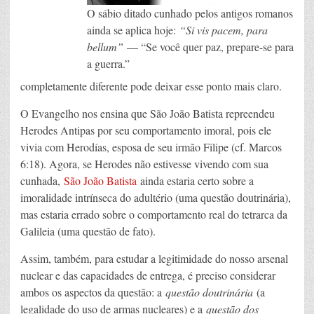
O sábio ditado cunhado pelos antigos romanos
ainda se aplica hoje:
“Si vis pacem, para
bellum”
— “Se você quer paz, prepare-se para
a guerra.”
completamente diferente pode deixar esse ponto mais claro.
O Evangelho nos ensina que São João Batista repreendeu
Herodes Antipas por seu comportamento imoral, pois ele
vivia com Herodías, esposa de seu irmão Filipe (cf. Marcos
6:18). Agora, se Herodes não estivesse vivendo com sua
cunhada,
São João Batista
ainda estaria certo sobre a
imoralidade intrínseca do adultério (uma questão doutrinária),
mas estaria errado sobre o comportamento real do tetrarca da
Galileia (uma questão de fato).
Assim, também, para estudar a legitimidade do nosso arsenal
nuclear e das capacidades de entrega, é preciso considerar
ambos os aspectos da questão: a
questão doutrinária
(a
legalidade do uso de armas nucleares) e a
questão dos