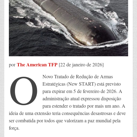
o
tratado
START?
The American TFP
O
por
[22 de janeiro de 2026]
Novo Tratado de Redução de Armas
Estratégicas (New START) está previsto
para expirar em 5 de fevereiro de 2026. A
administração atual expressou disposição
para estender o tratado por mais um ano. A
ideia de uma extensão teria consequências desastrosas e deve
ser combatida por todos que valorizam a paz mundial pela
força.