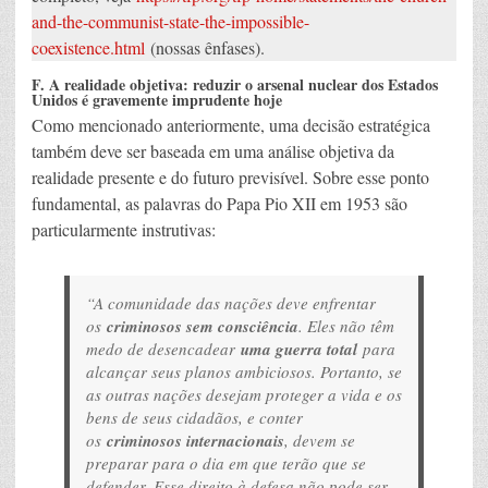
and-the-communist-state-the-impossible-
coexistence.html
(nossas ênfases).
F. A realidade objetiva: reduzir o arsenal nuclear dos Estados
Unidos é gravemente imprudente hoje
Como mencionado anteriormente, uma decisão estratégica
também deve ser baseada em uma análise objetiva da
realidade presente e do futuro previsível. Sobre esse ponto
fundamental, as palavras do Papa Pio XII em 1953 são
particularmente instrutivas:
“A comunidade das nações deve enfrentar
os
criminosos sem consciência
. Eles não têm
medo de desencadear
uma guerra total
para
alcançar seus planos ambiciosos. Portanto, se
as outras nações desejam proteger a vida e os
bens de seus cidadãos, e conter
os
criminosos internacionais
, devem se
preparar para o dia em que terão que se
defender. Esse direito à defesa não pode ser