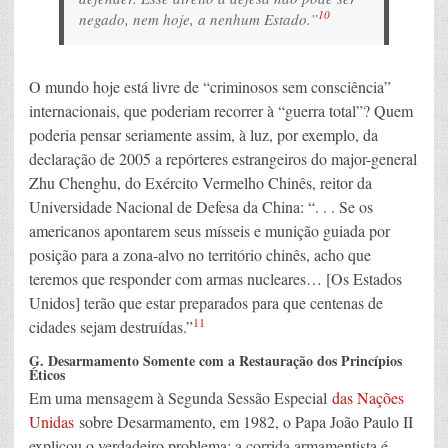
10
negado, nem hoje, a nenhum Estado.”
O mundo hoje está livre de “criminosos sem consciência”
internacionais, que poderiam recorrer à “guerra total”? Quem
poderia pensar seriamente assim, à luz, por exemplo, da
declaração de 2005 a repórteres estrangeiros do major-general
Zhu Chenghu, do Exército Vermelho Chinês, reitor da
Universidade Nacional de Defesa da China: “. . . Se os
americanos apontarem seus mísseis e munição guiada por
posição para a zona-alvo no território chinês, acho que
teremos que responder com armas nucleares… [Os Estados
Unidos] terão que estar preparados para que centenas de
11
cidades sejam destruídas.”
G. Desarmamento Somente com a Restauração dos Princípios
Éticos
Em uma mensagem à Segunda Sessão Especial
das Nações
Unidas
sobre Desarmamento, em 1982, o Papa João Paulo II
explicou o verdadeiro problema: a corrida armamentista é