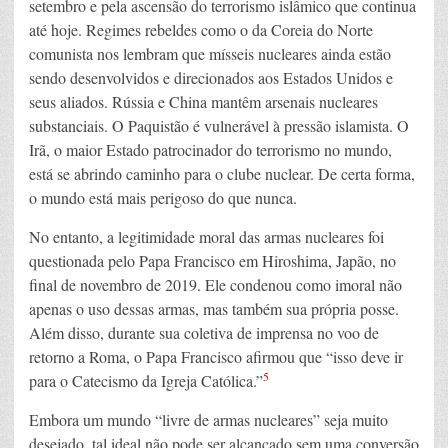
setembro e pela ascensão do terrorismo islâmico que continua
até hoje. Regimes rebeldes como o da Coreia do Norte
comunista nos lembram que mísseis nucleares ainda estão
sendo desenvolvidos e direcionados aos Estados Unidos e
seus aliados. Rússia e China mantêm arsenais nucleares
substanciais. O Paquistão é vulnerável à pressão islamista. O
Irã, o maior Estado patrocinador do terrorismo no mundo,
está se abrindo caminho para o clube nuclear. De certa forma,
o mundo está mais perigoso do que nunca.
No entanto, a legitimidade moral das armas nucleares foi
questionada pelo Papa Francisco em Hiroshima, Japão, no
final de novembro de 2019. Ele condenou como imoral não
apenas o uso dessas armas, mas também sua própria posse.
Além disso, durante sua coletiva de imprensa no voo de
retorno a Roma, o Papa Francisco afirmou que “isso deve ir
5
para o Catecismo da Igreja Católica.”
Embora um mundo “livre de armas nucleares” seja muito
desejado, tal ideal não pode ser alcançado sem uma conversão