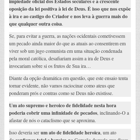
impiedade oficial dos Estados seculares e a crescente
oposição da lei positiva à lei de Deus. É isso que nos expõe
à ira e ao castigo do Criador e nos leva à guerra mais do
que qualquer outra coisa
.
Se, para evitar a guerra, as nações ocidentais cometivessem
um pecado ainda maior do que as atuais ao consentirem em
viver sob um jugo comunista em uma situação condenada
pela moral católica, desafiariam assim a ira de Deus e
invocariam sobre si os frutos de Sua ira…
Diante da opção dramática em questão, que este ensaio tenta
tornar evidente, não vamos raciocinar como ateus que
ponderam prós e contras como se Deus não existisse.
Um ato supremo e heroico de fidelidade nesta hora
poderia cobrir uma infinidade de pecados
, inclinando-O a
afastar de nós o cataclismo que se aproxima.
um ato de fidelidade heroica
Isso deveria ser
, um ato
confiança total e heroica
de
no Coração daquele que disse: