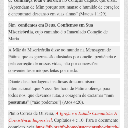
“Aprendam de Mim porque sou manso e humilde de coração;
e encontrarei descanso em suas almas” (Mateus 11:29).
confiemos em Deus. Confiemos em Sua
Sim,
Misericórdia
, cujo caminho é o Imaculado Coração de
Maria.
A Mãe da Misericórdia disse ao mundo na Mensagem de
Fátima que as guerras são afastadas por oração, penitência e
pela correção de nossas vidas, não por concessões
convenientes e míopes feitas por medo.
Diante das abordagens insidiosas do comunismo
internacional, que Nossa Senhora de Fátima ofereça para
non
todos nós, que devemos lutar, a coragem de exclamar “
possumus
” [“não podemos”] (Atos 4:20).
Plinio Corrêa de Oliveira,
A Igreja e o Estado Comunista: A
Coexistência Impossível
, Capítulos 4 e 10. Para o documento
completo, veja
https://tfp.org/tfp-home/statements/the-church-