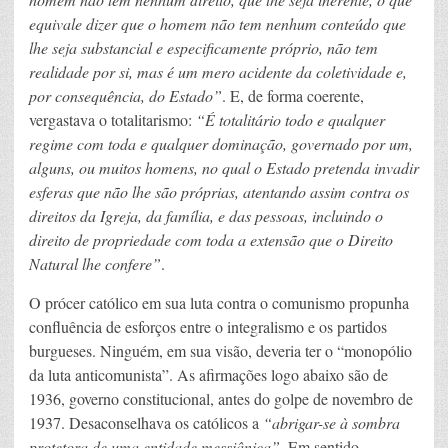
equivale dizer que o homem não tem nenhum conteúdo que
lhe seja substancial e especificamente próprio, não tem
realidade por si, mas é um mero acidente da coletividade e,
por consequência, do Estado”
. E, de forma coerente,
vergastava o totalitarismo:
“É totalitário todo e qualquer
regime com toda e qualquer dominação, governado por um,
alguns, ou muitos homens, no qual o Estado pretenda invadir
esferas que não lhe são próprias, atentando assim contra os
direitos da Igreja, da família, e das pessoas, incluindo o
direito de propriedade com toda a extensão que o Direito
Natural lhe confere”
.
O prócer católico em sua luta contra o comunismo propunha
confluência de esforços entre o integralismo e os partidos
burgueses. Ninguém, em sua visão, deveria ter o “monopólio
da luta anticomunista”. As afirmações logo abaixo são de
1936, governo constitucional, antes do golpe de novembro de
1937. Desaconselhava os católicos a
“abrigar-se à sombra
protetora de uma entidade messiânica”
. Em sentido