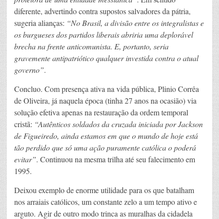
diferente, advertindo contra supostos salvadores da pátria,
sugeria alianças:
“No Brasil, a divisão entre os integralistas e
os burgueses dos partidos liberais abriria uma deplorável
brecha na frente anticomunista. E, portanto, seria
gravemente antipatriótico qualquer investida contra o atual
governo”
.
Concluo. Com presença ativa na vida pública, Plinio Corrêa
de Oliveira, já naquela época (tinha 27 anos na ocasião) via
solução efetiva apenas na restauração da ordem temporal
cristã:
“
Autênticos soldados da cruzada iniciada por Jackson
de Figueiredo, ainda estamos em que o mundo de hoje está
tão perdido que só uma ação puramente católica o poderá
evitar”
. Continuou na mesma trilha até seu falecimento em
1995.
Deixou exemplo de enorme utilidade para os que batalham
nos arraiais católicos, um constante zelo a um tempo ativo e
arguto. Agir de outro modo trinca as muralhas da cidadela