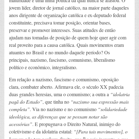
maturidade e uma linha política da qual nunca se afastou. O
jovem líder, diretor de jornal católico, na maior parte daqueles
anos dirigente de organização católica e ex-deputado federal
constituinte, precisava tomar posição, orientar bases,
preservar e promover interesses. Suas atitudes de então
ajudam nas tomadas de posição de quem hoje quer agir com
real proveito para a causa católica. Quais movimentos eram
atuantes no Brasil e no mundo daquele período? Os
principais, nazismo, fascismo, comunismo, liberalismo
político e econômico, integralismo.
Em relação a nazismo, fascismo e comunismo, oposição
clara, combater aberto. Afirmava ele, o século XX padecia
duas grandes heresias, uma o comunismo; a outra a
“idolatria
pagã do Estado”
, que tinha no
“nazismo sua expressão mais
completa”
. Via no nazismo e no comunismo
“solidariedade
ideológica, as diferenças que se possam notar são
acessórias”
. E propugnava o Direito Natural, inimigo do
coletivismo e da idolatria estatal:
“[Para tais movimentos], o
homem não tem nenhum direito, que lhe seja inerente, o que