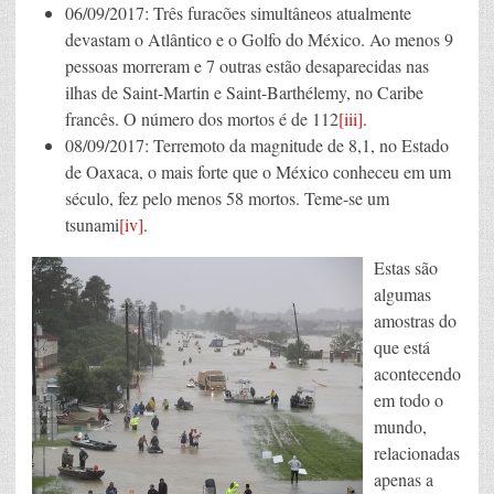
06/09/2017: Três furacões simultâneos atualmente
devastam o Atlântico e o Golfo do México. Ao menos 9
pessoas morreram e 7 outras estão desaparecidas nas
ilhas de Saint-Martin e Saint-Barthélemy, no Caribe
francês. O número dos mortos é de 112
[iii]
.
08/09/2017: Terremoto da magnitude de 8,1, no Estado
de Oaxaca, o mais forte que o México conheceu em um
século, fez pelo menos 58 mortos. Teme-se um
tsunami
[iv]
.
Estas são
algumas
amostras do
que está
acontecendo
em todo o
mundo,
relacionadas
apenas a