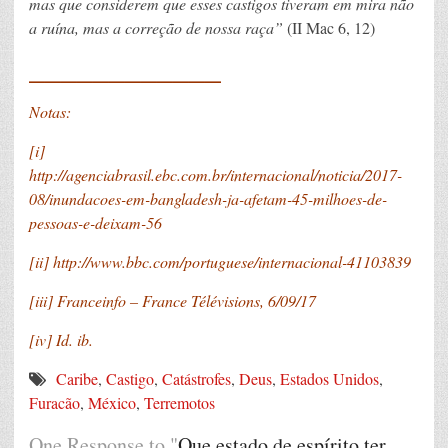
mas que considerem que esses castigos tiveram em mira não
a ruína, mas a correção de nossa raça”
(II Mac 6, 12)
____________
Notas:
[i]
http://agenciabrasil.ebc.com.br/internacional/noticia/2017-
08/inundacoes-em-bangladesh-ja-afetam-45-milhoes-de-
pessoas-e-deixam-56
[ii]
http://www.bbc.com/portuguese/internacional-41103839
[iii]
Franceinfo – France Télévisions, 6/09/17
[iv]
Id. ib.
Caribe
,
Castigo
,
Catástrofes
,
Deus
,
Estados Unidos
,
Furacão
,
México
,
Terremotos
One Response to "
Que estado de espírito ter