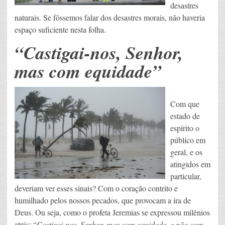
desastres
naturais. Se fôssemos falar dos desastres morais, não haveria
espaço suficiente nesta folha.
“Castigai-nos, Senhor,
mas com equidade”
Com que
estado de
espírito o
público em
geral, e os
atingidos em
particular,
deveriam ver esses sinais? Com o coração contrito e
humilhado pelos nossos pecados, que provocam a ira de
Deus. Ou seja, como o profeta Jeremias se expressou milênios
atrás: “
Castigai-nos, Senhor, mas com equidade, e não com