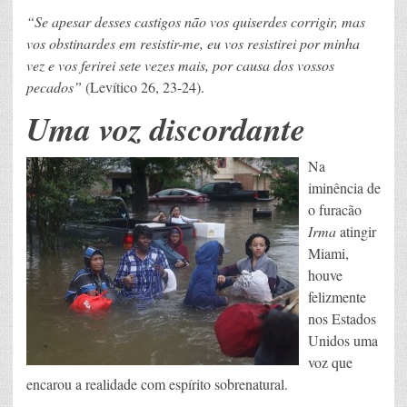
“Se apesar desses castigos não vos quiserdes corrigir, mas
vos obstinardes em resistir-me, eu vos resistirei por minha
vez e vos ferirei sete vezes mais, por causa dos vossos
pecados”
(Levítico 26, 23-24).
Uma voz discordante
Na
iminência de
o furacão
Irma
atingir
Miami,
houve
felizmente
nos Estados
Unidos uma
voz que
encarou a realidade com espírito sobrenatural.