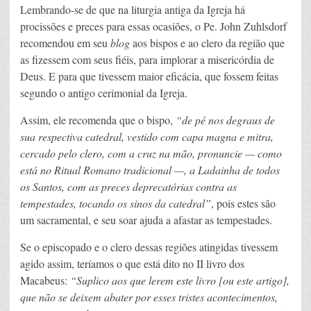
Lembrando-se de que na liturgia antiga da Igreja há
procissões e preces para essas ocasiões, o Pe. John Zuhlsdorf
recomendou em seu
blog
aos bispos e ao clero da região que
as fizessem com seus fiéis, para implorar a misericórdia de
Deus. E para que tivessem maior eficácia, que fossem feitas
segundo o antigo cerimonial da Igreja.
Assim, ele recomenda que o bispo,
“de pé nos degraus de
sua respectiva catedral, vestido com capa magna e mitra,
cercado pelo clero, com a cruz na mão, pronuncie — como
está no Ritual Romano tradicional —, a Ladainha de todos
os Santos, com as preces deprecatórias contra as
tempestades, tocando os sinos da catedral”
, pois estes são
um sacramental, e seu soar ajuda a afastar as tempestades.
Se o episcopado e o clero dessas regiões atingidas tivessem
agido assim, teríamos o que está dito no II livro dos
Macabeus:
“
Suplico aos que lerem este livro [ou este artigo],
que não se deixem abater por esses tristes acontecimentos,