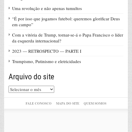
Uma revolução e não apenas tumultos
“É por isso que jogamos futebol: queremos glorificar Deus
em campo”
Com a vitória de Trump, tornar-se-á o Papa Francisco o líder
da esquerda internacional?
2023 — RETROSPECTO — PARTE I
Trumpismo, Putinismo e eletricidades
Arquivo do site
Arquivo
do
site
FALE CONOSCO
MAPA DO SITE
QUEM SOMOS