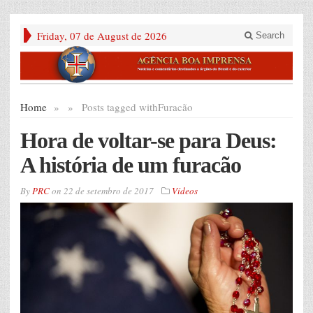
Friday, 07 de August de 2026
Search
Home
»
»
Posts tagged with
Furacão
Hora de voltar-se para Deus:
A história de um furacão
By
PRC
on
22 de setembro de 2017
Vídeos