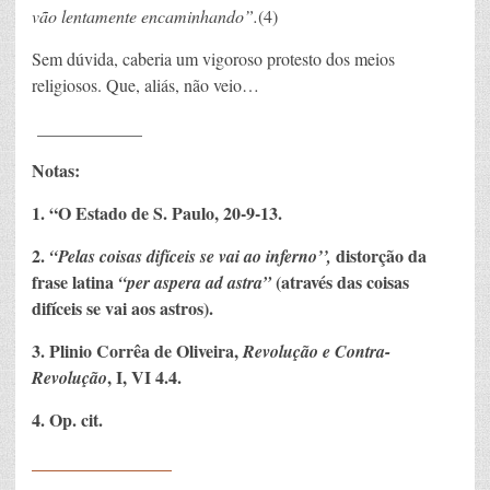
vão lentamente encaminhando”.
(4)
Sem dúvida, caberia um vigoroso protesto dos meios
religiosos. Que, aliás, não veio…
____________
Notas:
1.
“O Estado de S. Paulo, 20-9-13.
2.
distorção da
“Pelas coisas difíceis se vai ao inferno’’,
frase latina
(através das coisas
“per aspera ad astra”
difíceis se vai aos astros).
3.
Plinio Corrêa de Oliveira,
Revolução e Contra-
, I, VI 4.
4.
Revolução
4. Op. cit.
_____
___________