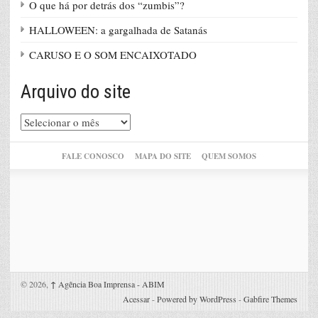
O que há por detrás dos “zumbis”?
HALLOWEEN: a gargalhada de Satanás
CARUSO E O SOM ENCAIXOTADO
Arquivo do site
Arquivo
do
site
FALE CONOSCO
MAPA DO SITE
QUEM SOMOS
© 2026,
↑
Agência Boa Imprensa - ABIM
Acessar
-
Powered by WordPress
-
Gabfire Themes