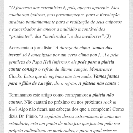
“O fracasso dos extremistas é, pois, apenas aparente. Eles
colaboram indireta, mas possantemente, para a Revolução,
atraindo paulatinamente para a realização de seus culposos
e exacerbados devaneios a multidão incontável dos
“prudentes”, dos “moderados”, e dos medíocres”
.(3)
Acrescenta o jornalista: “
A dureza do clima ‘
somos das
trevas’
só é amenizada por um certo clima pop […] e pela
gentileza do Papa Hell (inferno): ele
pede para a plateia
cantar consigo
o refrão da última canção, Monstrance
Clocks. Letra que de ingênua não tem nada.
Vamos juntos
para o filho de Lúcifer
, diz o refrão.
A plateia não canta”.
Terminamos este artigo como começamos:
a plateia não
cantou
.
Não cantará no próximo ou nos próximos
rock in
Rio
? Algo não ficará nas cabeças dos que a compõem? Como
dizia Dr. Plinio. “a
explosão desses extremismos levanta um
estandarte, cria um ponto de mira fixo que fascina pelo seu
próprio radicalismo os moderados, e para o qual estes se