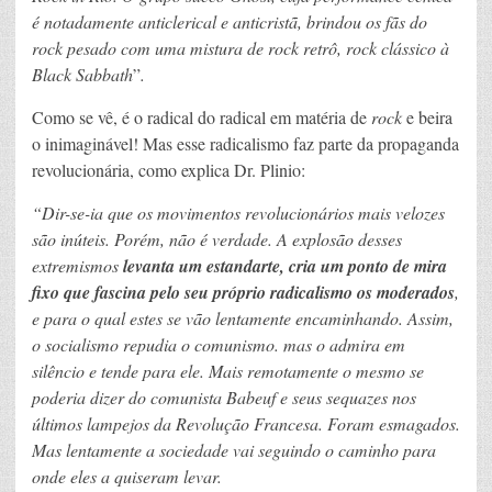
é notadamente anticlerical e anticristã, brindou os fãs do
rock pesado com uma mistura de rock retrô, rock clássico à
Black Sabbath
”
.
Como se vê, é o radical do radical em matéria de
rock
e beira
o inimaginável! Mas esse radicalismo faz parte da propaganda
revolucionária, como explica Dr. Plinio:
“Dir-se-ia que os movimentos revolucionários mais velozes
são inúteis. Porém, não é verdade. A explosão desses
extremismos
levanta um estandarte, cria um ponto de mira
fixo que fascina pelo seu próprio radicalismo os moderados
,
e para o qual estes se vão lentamente encaminhando. Assim,
o socialismo repudia o comunismo. mas o admira em
silêncio e tende para ele. Mais remotamente o mesmo se
poderia dizer do comunista Babeuf e seus sequazes nos
últimos lampejos da Revolução Francesa. Foram esmagados.
Mas lentamente a sociedade vai seguindo o caminho para
onde eles a quiseram levar.