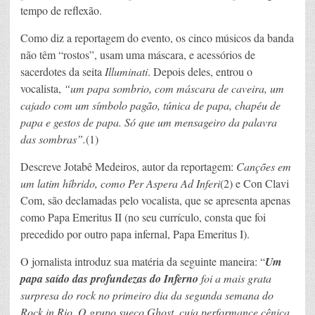
tempo de reflexão.
Como diz a reportagem do evento, os cinco músicos da banda
não têm “rostos”, usam uma máscara, e acessórios de
sacerdotes da seita
Illuminati
. Depois deles, entrou o
vocalista,
“um papa sombrio, com máscara de caveira, um
cajado com um símbolo pagão, túnica de papa, chapéu de
papa e gestos de papa. Só que um mensageiro da palavra
das sombras”.
(1)
Descreve Jotabê Medeiros, autor da reportagem:
Canções em
um latim híbrido, como Per Aspera Ad Inferi
(2) e Con Clavi
Com, são declamadas pelo vocalista, que se apresenta apenas
como Papa Emeritus II (no seu currículo, consta que foi
precedido por outro papa infernal, Papa Emeritus I).
O jornalista introduz sua matéria da seguinte maneira: “
Um
papa saído das profundezas do Inferno
foi a mais grata
surpresa do rock no primeiro dia da segunda semana do
Rock in Rio. O grupo sueco Ghost, cuja performance cênica