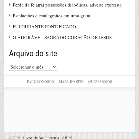
Perda da fé atrai possessões diabólicas, adverte exorcista
Estalactites e estalagmites em uma gruta
FULGURANTE PONTIFICADO
O ADORÁVEL SAGRADO CORAÇÃO DE JESUS
Arquivo do site
Arquivo
do
site
FALE CONOSCO
MAPA DO SITE
QUEM SOMOS
© 2026,
↑
Agência Boa Imprensa - ABIM