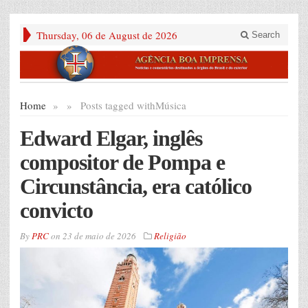
Thursday, 06 de August de 2026
Search
Home
»
»
Posts tagged with
Música
Edward Elgar, inglês
compositor de Pompa e
Circunstância, era católico
convicto
By
PRC
on
23 de maio de 2026
Religião