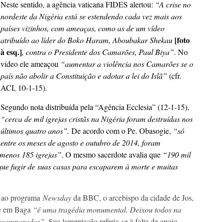
Neste sentido, a agência vaticana FIDES alertou:
“A crise no
nordeste da Nigéria está se estendendo cada vez mais aos
países vizinhos, com ameaças, como as de um vídeo
[foto
atribuído ao líder do Boko Haram, Aboubakar Shekau
à esq.]
, contra o Presidente dos Camarões, Paul Biya”
. No
vídeo ele ameaçou
“aumentar a violência nos Camarões se o
país não abolir a Constituição e adotar a lei do Islã”
(cfr.
ACI, 10-1-15).
Segundo nota distribuída pela “Agência Ecclesia” (12-1-15),
“cerca de mil igrejas cristãs na Nigéria foram destruídas nos
últimos quatro anos”.
De acordo com o Pe. Obasogie,
“só
entre os meses de agosto e outubro de 2014, foram
 menos 185 igrejas”
. O mesmo sacerdote avalia que
“190 mil
ue fugir de suas casas para escaparem à morte e muitas
o ao programa
Newsday
da BBC, o arcebispo da cidade de Jos,
re em Baga
“é uma tragédia monumental. Deixou todos na
desamparados”.
Sua lamentação referia-se à falta de apoio