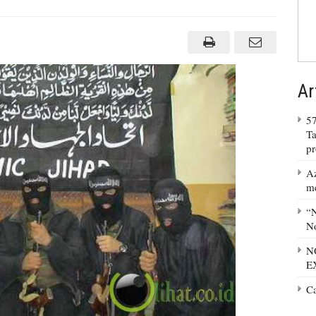
Ar
57
Ta
p
Az
m
“N
No
N
E
C