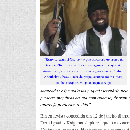
“Estamos muito felizes com o que aconteceu no centro da
França. Oh, franceses, vocês que seguem a religião da
democracia, entre vocês e nós a inimizade é eterna”
, disse
Aboubakar Shekau, líder do grupo islâmico Boko Haram,
também responsável pelo ataque a Baga.
saqueadas e incendiadas naquele território pelo
pessoas, membros da sua comunidade, tiveram q
outras já perderam a vida”
.
Em entrevista concedida em 12 de janeiro últim
Dom Ignatius Kaigama, deplorou que o massac
Nigéria muito tristes. Mas parece que estamos 