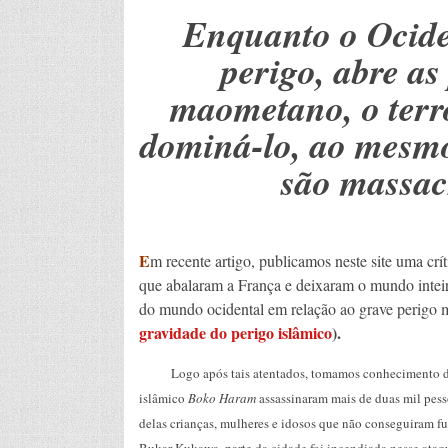
Enquanto o Ociden
perigo, abre a
maometano, o terr
dominá-lo, ao mesmo
são massac
E
m recente artigo, publicamos neste site uma crí
que abalaram a França e deixaram o mundo intei
do mundo ocidental em relação ao grave perigo
gravidade do perigo islâmico
).
Logo após tais atentados, tomamos conhecimento de u
islâmico
Boko Haram
assassinaram mais de duas mil pesso
delas crianças, mulheres e idosos que não conseguiram f