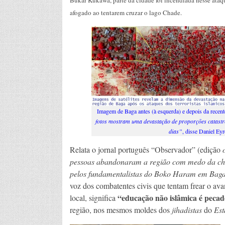
Bukar Kukawa, parte da cidade foi incendiada nesse ataqu
afogado ao tentarem cruzar o lago Chade.
Imagem de Baga antes (à esquerda) e depois da recent
fotos mostram uma devastação de proporções catastr
dias”
, disse Daniel Eyr
Relata o jornal português “Observador” (edição
pessoas abandonaram a região com medo da che
pelos fundamentalistas
do Boko Haram em Baga
voz dos combatentes civis que tentam frear o ava
“educação não islâmica é peca
local, significa
região, nos mesmos moldes dos
jihadistas
do
Est