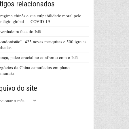
tigos relacionados
regime chinês e sua culpabilidade moral pelo
ontágio global — COVID-19
verdadeira face do Islã
ondonistão”: 423 novas mesquitas e 500 igrejas
chadas
ança, palco crucial no confronto com o Islã
gócios da China camuflados em plano
omunista
quivo do site
uivo