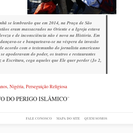
anhã se lembrarão que em 2014, na Praça de São
stãos eram massacrados no Oriente e a Igreja estava
leveza e de inconsciência não é nova na História. Em
 dançava-se e banqueteava-se na véspera da invasão
de acordo com o testemunho do jornalista americano
se apoderavam do poder, os teatros e restaurantes
 a Escritura, cega aqueles que Ele quer perder (Jo 2,
nos
,
Nigéria
,
Perseguição Religiosa
O DO PERIGO ISLÂMICO
"
FALE CONOSCO
MAPA DO SITE
QUEM SOMOS