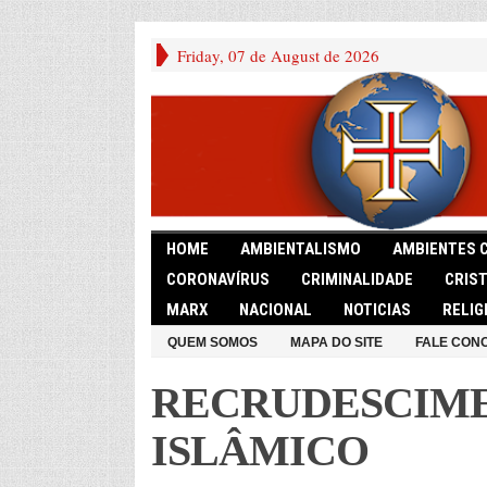
Friday, 07 de August de 2026
HOME
AMBIENTALISMO
AMBIENTES 
CORONAVÍRUS
CRIMINALIDADE
CRIS
MARX
NACIONAL
NOTICIAS
RELIG
QUEM SOMOS
MAPA DO SITE
FALE CON
RECRUDESCIME
ISLÂMICO