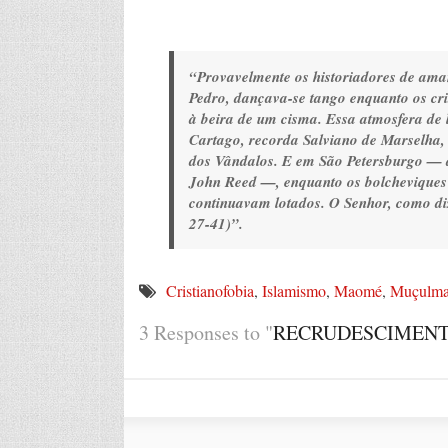
“Provavelmente os historiadores de am
Pedro, dançava-se tango enquanto os cri
à beira de um cisma. Essa atmosfera de 
Cartago, recorda Salviano de Marselha,
dos Vândalos. E em São Petersburgo — 
John Reed —, enquanto os bolcheviques 
continuavam lotados. O Senhor, como diz
27-41)”.
Cristianofobia
,
Islamismo
,
Maomé
,
Muçulma
3 Responses to "
RECRUDESCIMENT