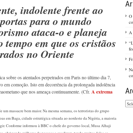
Ar
te, indolente frente ao
O 
s portas para o mundo
c
orismo ataca-o e planeja
A 
 tempo em que os cristãos
“L
fe
rados no Oriente
Fr
Ne
c
tica sobre os atentados perpetrados em Paris no último dia 7,
ro em comoção. Isto em decorrência da prolongada indolência
Ar
A extrema
 maometano que nos ameaça continuamente. (Cfr.
Arq
do
m massacre bem maior. Na mesma semana, os terroristas do grupo
site
as em Baga, cidade estratégica situada ao nordeste da Nigéria, a maioria
ugir. Conforme informou à BBC o chefe do governo local, Musa Alhaji