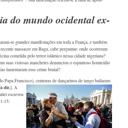
ia do mundo ocidental ex-
izaram-se grandes manifestações em toda a França, e também
 o recente massacre em Baga, cabe perguntar: onde ocorreram
ficina cometida pelo terror islâmico nessa cidade nigeriana?
m suas vistosas manchetes denunciou o espantoso homicídio
ias lamentaram esse crime brutal?
o Papa Francisco), centenas de dançarinos de
tango bailaram
 à dir.
]. A
attei escreveu
-1-15: