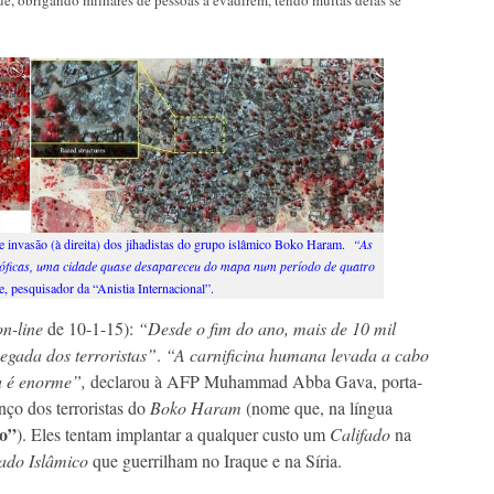
e, obrigando milhares de pessoas a evadirem, tendo muitas delas se
e invasão (à direita) dos jihadistas do grupo islâmico Boko Haram.
“As
óficas, uma cidade quase desapareceu do mapa num período de quatro
e, pesquisador da “Anistia Internacional”.
on-line
de 10-1-15):
“Desde o fim do ano, mais de 10 mil
gada dos terroristas”
.
“A carnificina humana levada a cabo
 é enorme”,
declarou à AFP Muhammad Abba Gava, porta-
nço dos terroristas do
Boko Haram
(nome que, na língua
do”
). Eles tentam implantar a qualquer custo um
Califado
na
ado Islâmico
que guerrilham no Iraque e na Síria.