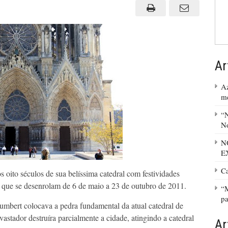
Ar
Az
m
“N
No
N
E
C
oito séculos de sua belíssima catedral com festividades
is que se desenrolam de 6 de maio a 23 de outubro de 2011.
“M
pa
bert colocava a pedra fundamental da atual catedral de
tador destruíra parcialmente a cidade, atingindo a catedral
Ar