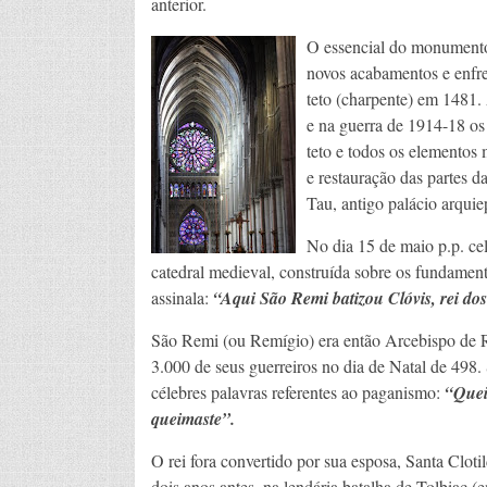
anterior.
O essencial do monumento
novos acabamentos e enfre
teto (charpente) em 1481. 
e na guerra de 1914-18 o
teto e todos os elementos 
e restauração das partes d
Tau, antigo palácio arquie
No dia 15 de maio p.p. ce
catedral medieval, construída sobre os fundament
assinala:
“Aqui São Remi batizou Clóvis, rei dos
São Remi (ou Remígio) era então Arcebispo de R
3.000 de seus guerreiros no dia de Natal de 498. 
célebres palavras referentes ao paganismo:
“Quei
queimaste”.
O rei fora convertido por sua esposa, Santa Clot
dois anos antes, na lendária batalha de Tolbiac (