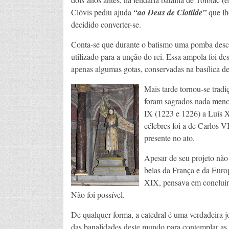
Clóvis pediu ajuda
“ao Deus de Clotilde”
que lhe
decidido converter-se.
Conta-se que durante o batismo uma pomba desc
utilizado para a unção do rei. Essa ampola foi de
apenas algumas gotas, conservadas na basílica d
Mais tarde tornou-se tradi
foram sagrados nada menos
IX (1223 e 1226) a Luís 
célebres foi a de Carlos V
presente no ato.
Apesar de seu projeto não 
belas da França e da Euro
XIX, pensava em concluir 
Não foi possível.
De qualquer forma, a catedral é uma verdadeira j
das banalidades deste mundo para contemplar as be