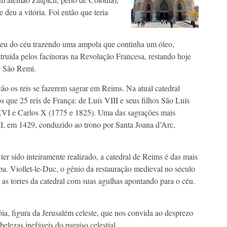
 deu a vitória. Foi então que teria
eu do céu trazendo uma ampola que continha um óleo,
struída pelos facínoras na Revolução Francesa, restando hoje
e São Remi.
ção os reis se fazerem sagrar em Reims. Na atual catedral
 que 25 reis de França: de Luís VIII e seus filhos São Luís
XVI e Carlos X (1775 e 1825). Uma das sagrações mais
II, em 1429, conduzido ao trono por Santa Joana d’Arc,
ter sido inteiramente realizado, a catedral de Reims é das mais
pa. Viollet-le-Duc, o gênio da restauração medieval no século
as torres da catedral com suas agulhas apontando para o céu.
óia, figura da Jerusalém celeste, que nos convida ao desprezo
lezas inefáveis do paraíso celestial.