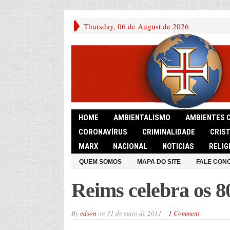
Thursday, 06 de August de 2026
HOME
AMBIENTALISMO
AMBIENTES 
CORONAVÍRUS
CRIMINALIDADE
CRIS
MARX
NACIONAL
NOTICIAS
RELIG
QUEM SOMOS
MAPA DO SITE
FALE CON
Reims celebra os 8
By
edson
on
31 de maio de 2011
1 Comment