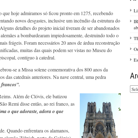
Li
 que hoje admiramos só ficou pronto em 1275, recebendo
ntando novos desgastes, inclusive um incêndio da estrutura do
IR
ab
Alguns detalhes do projeto inicial tiveram de ser abandonados
s alemães a bombardearam impiedosamente, destruindo todo o
T
mais frágeis. Foram necessários 20 anos de árdua reconstrução
Or
anificadas, muitas das quais podem ser vistas no Museu do
piscopal, contíguo à catedral.
Es
lebrou-se a Missa solene comemorativa dos 800 anos da
Ar
os das catedrais anteriores. Na nave central, uma pedra
 francos”.
Arq
do
eims. Além de Clóvis, ele batizou
site
São Remi disse então, ao rei franco, as
ma o que adoraste, adora o que
ilde. Quando enfrentara os alamanos,
em alemão Zülpich, perto de Colônia),