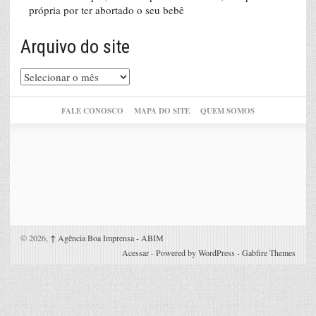
própria por ter abortado o seu bebê
Arquivo do site
Arquivo
do
site
FALE CONOSCO
MAPA DO SITE
QUEM SOMOS
© 2026,
↑
Agência Boa Imprensa - ABIM
Acessar
-
Powered by WordPress
-
Gabfire Themes