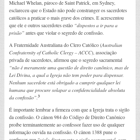
Michael Whelan, pároco de Saint Patrick, em Sydney,
esclareceu que o Estado não pode constranger os sacerdotes
católicos a praticar o mais grave dos crimes. E acrescentou
que ele e outros sacerdotes estão
“dispostos a ir para a
prisão”
antes que violar o segredo de confissão.
A Fraternidade Australiana do Clero Católico (
Australian
Confraternity of Catholic Clergy – ACCC
), associação
privada de sacerdotes, afirmou que o segredo sacramental
“não é meramente uma questão de direito canônico, mas de
Lei Divina, a qual a Igreja não tem poder para dispensar.
Nenhum sacerdote está obrigado a cumprir qualquer lei
humana que procure solapar a confidencialidade absoluta
3
da confissão”.
É importante lembrar a firmeza com que a Igreja trata o sigilo
da confissão. O cânon 984 do Código de Direito Canônico
proíbe terminantemente ao confessor fazer uso de qualquer
informação ouvida na confissão. O cânon 1388 pune o
confessor que
“viole diretamente o sigilo sacramental, com