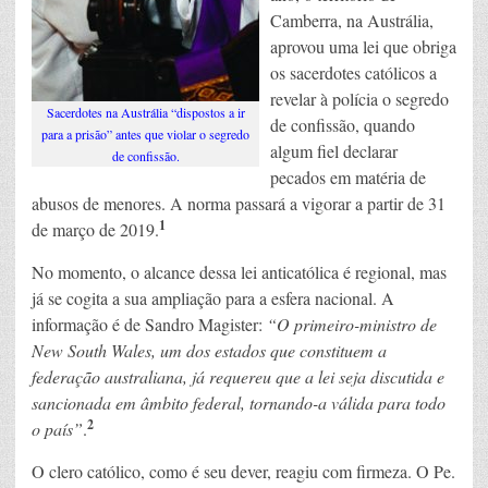
Camberra, na Austrália,
aprovou uma lei que obriga
os sacerdotes católicos a
revelar à polícia o segredo
Sacerdotes na Austrália “dispostos a ir
de confissão, quando
para a prisão” antes que violar o segredo
algum fiel declarar
de confissão.
pecados em matéria de
abusos de menores. A norma passará a vigorar a partir de 31
1
de março de 2019.
No momento, o alcance dessa lei anticatólica é regional, mas
já se cogita a sua ampliação para a esfera nacional. A
informação é de Sandro Magister:
“O primeiro-ministro de
New South Wales, um dos estados que constituem a
federação australiana, já requereu que a lei seja discutida e
sancionada em âmbito federal, tornando-a válida para todo
2
o país”
.
O clero católico, como é seu dever, reagiu com firmeza. O Pe.