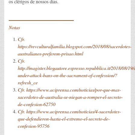
os clérigos de nossos dias.
____________
Notas
Cfr.
https://revculturalfamilia.blogspot.com/2018/08/sacerdotes-
australianos-preferem-prisao.html
Cfr.
http://magister.blogautore.espresso.repubblica.it/2018/08/19
under-attack-bans-on-the-sacrament-of-confession/?
refresh_ce
Cfr.
https://www.aciprensa.com/noticias/por-que-mas-
sacerdotes-de-australia-se-niegan-a-romper-el-secreto-
de-confesion-62750
Cfr.
https://www.aciprensa.com/noticias/4-sacerdotes-
que-defendieron-hasta-el-extremo-el-secreto-de-
confesion-95756