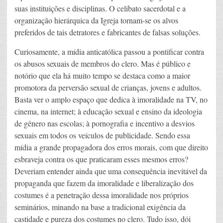
suas instituições e disciplinas. O celibato sacerdotal e a
organização hierárquica da Igreja tornam-se os alvos
preferidos de tais detratores e fabricantes de falsas soluções.
Curiosamente, a mídia anticatólica passou a pontificar contra
os abusos sexuais de membros do clero. Mas é público e
notório que ela há muito tempo se destaca como a maior
promotora da perversão sexual de crianças, jovens e adultos.
Basta ver o amplo espaço que dedica à imoralidade na TV, no
cinema, na internet; à educação sexual e ensino da ideologia
de gênero nas escolas; à pornografia e incentivo a desvios
sexuais em todos os veículos de publicidade. Sendo essa
mídia a grande propagadora dos erros morais, com que direito
esbraveja contra os que praticaram esses mesmos erros?
Deveriam entender ainda que uma consequência inevitável da
propaganda que fazem da imoralidade e liberalização dos
costumes é a penetração dessa imoralidade nos próprios
seminários, minando na base a tradicional exigência da
castidade e pureza dos costumes no clero. Tudo isso, dói