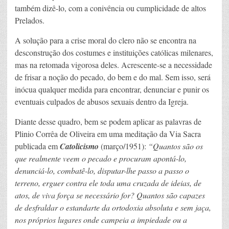
também dizê-lo, com a conivência ou cumplicidade de altos
Prelados.
A solução para a crise moral do clero não se encontra na
desconstrução dos costumes e instituições católicas milenares,
mas na retomada vigorosa deles. Acrescente-se a necessidade
de frisar a noção do pecado, do bem e do mal. Sem isso, será
inócua qualquer medida para encontrar, denunciar e punir os
eventuais culpados de abusos sexuais dentro da Igreja.
Diante desse quadro, bem se podem aplicar as palavras de
Plinio Corrêa de Oliveira em uma meditação da Via Sacra
publicada em
Catolicismo
(março/1951):
“Quantos são os
que realmente veem o pecado e procuram apontá-lo,
denunciá-lo, combatê-lo, disputar-lhe passo a passo o
terreno, erguer contra ele toda uma cruzada de ideias, de
atos, de viva força se necessário for? Quantos são capazes
de desfraldar o estandarte da ortodoxia absoluta e sem jaça,
nos próprios lugares onde campeia a impiedade ou a