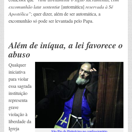
excomunhão latæ sententiæ
[automática]
reservada à Sé
Apostólica”
; quer dizer, além de ser automática, a
excomunhão só pode ser levantada pelo Papa.
Além de iníqua, a lei favorece o
abuso
Qualquer
iniciativa
para violar
essa sagrada
instituição
representa
grave
violação à
liberdade da
Igreja
São Pio de Pietrelcina no confessionário