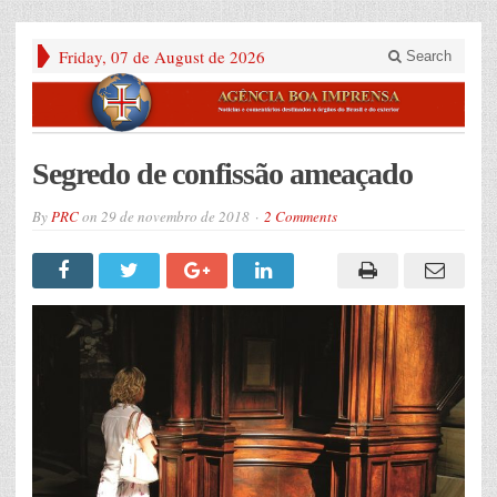
Friday, 07 de August de 2026
Search
Segredo de confissão ameaçado
By
PRC
on
29 de novembro de 2018
2 Comments