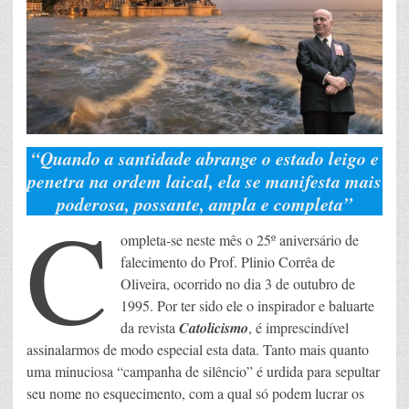
“Quando a santidade abrange o estado leigo e
penetra na ordem laical, ela se manifesta mais
poderosa, possante, ampla e completa”
C
ompleta-se neste mês o 25º aniversário de
falecimento do Prof. Plinio Corrêa de
Oliveira, ocorrido no dia 3 de outubro de
1995. Por ter sido ele o inspirador e baluarte
da revista
Catolicismo
, é imprescindível
assinalarmos de modo especial esta data. Tanto mais quanto
uma minuciosa “campanha de silêncio” é urdida para sepultar
seu nome no esquecimento, com a qual só podem lucrar os