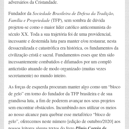
adversários da Cristandade.
Fundador da
Sociedade Brasileira de Defesa da Tradição,
Família e Propriedade
(TFP), sem sombra de dúvida
projetou-se como o maior líder católico anticomunista do
século XX. Toda a sua trajetória foi de uma providencial,
incessante e destemida luta para manter e/ou restaurar, nesta
dessacralizada e catastrófica era histórica, os fundamentos da
civilização cristã e sacral. Fundamentos esses que têm sido
incessantemente combatidos e difamados por um complô
anticristão atuando de modo organizado (muitas vezes
secretamente) no mundo inteiro.
As forças de esquerda procuram manter algo como um “bloco
de gelo” em torno do fundador da TFP brasileira e de sua
grandiosa luta, a fim de poderem avançar nos seus projetos
sem encontrar obstáculos. Incumbindo-nos utilizar os meios
ao nosso alcance para quebrar esse metafórico “bloco de
gelo”, oferecemos neste número [edição de outubro/2020] aos
nossos leitores alguns textos do livro
Plinio Corrêa de