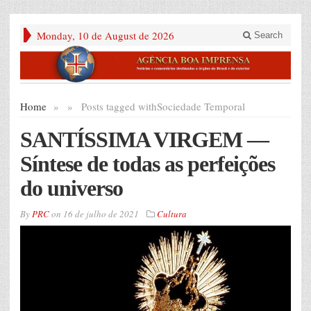
Monday, 10 de August de 2026
Search
Home
»
»
Posts tagged with
Sociedade Temporal
SANTÍSSIMA VIRGEM —
Síntese de todas as perfeições
do universo
By
PRC
on
16 de julho de 2021
Cultura