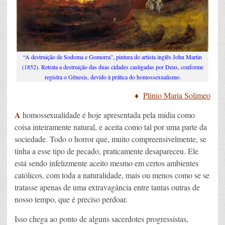
“A destruição de Sodoma e Gomorra”, pintura do artista inglês John Martin
(1852). Retrata a destruição das duas cidades castigadas por Deus, conforme
registra o Gênesis, devido à prática do homossexualismo.
♦
Plinio Maria Solimeo
A
homossexualidade é hoje apresentada pela mídia como
coisa inteiramente natural, e aceita como tal por uma parte da
sociedade. Todo o horror que, muito compreensivelmente, se
tinha a esse tipo de pecado, praticamente desapareceu. Ele
está sendo infelizmente aceito mesmo em certos ambientes
católicos, com toda a naturalidade, mais ou menos como se se
tratasse apenas de uma extravagância entre tantas outras de
nosso tempo, que é preciso perdoar.
Isso chega ao ponto de alguns sacerdotes progressistas,