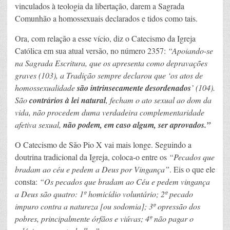
vinculados à teologia da libertação, darem a Sagrada
Comunhão a homossexuais declarados e tidos como tais.
Ora, com relação a esse vício, diz o Catecismo da Igreja
Católica em sua atual versão, no número 2357:
“Apoiando-se
na Sagrada Escritura, que os apresenta como depravações
graves (103), a Tradição sempre declarou que ‘os atos de
homossexualidade
são intrinsecamente desordenados
’ (104).
São
contrários à lei natural
, fecham o ato sexual ao dom da
vida, não procedem duma verdadeira complementaridade
afetiva sexual,
não podem, em caso algum, ser aprovados.”
O Catecismo de São Pio X vai mais longe. Seguindo a
doutrina tradicional da Igreja, coloca-o entre os
“Pecados que
bradam ao céu e pedem a Deus por Vingança”
. Eis o que ele
consta:
“Os pecados que bradam ao Céu e pedem vingança
a Deus são quatro: 1º homicídio voluntário; 2º pecado
impuro contra a natureza [ou sodomia]; 3º opressão dos
pobres, principalmente órfãos e viúvas; 4º não pagar o