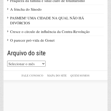
Fraqueza da família é sinal claro de totalitarismo
A frincha do Sínodo
PASMEM! UMA CIDADE NA QUAL NÃO HÁ
DIVÓRCIOS
Cresce o círculo de influência da Contra-Revolução
O parecer pró-vida de Gonet
Arquivo do site
Arquivo
do
site
FALE CONOSCO
MAPA DO SITE
QUEM SOMOS