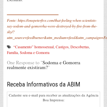
____________
Fonte:
https://onepeterfive.com/that-feeling-when-scientists-
say-sodom-and-gomorrha-were-destroyed-by-fire-from-the-
sky/?
utm_source=feedburner&utm_medium=feed&utm_campaign=F
“Casamento” homossexual
,
Castigos
,
Descobertas
,
Família
,
Sodoma e Gomorra
One Response to "
Sodoma e Gomorra
realmente existiram?
"
Receba Informativos da ABIM
Cadastre seu e-mail para receber as atualizações da Agência
Boa Imprensa: