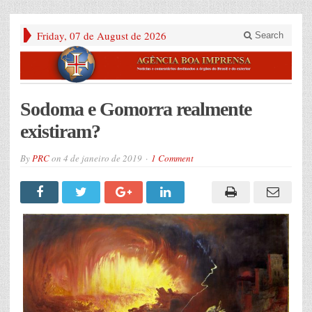
Friday, 07 de August de 2026
Search
Sodoma e Gomorra realmente
existiram?
By
PRC
on
4 de janeiro de 2019
1 Comment