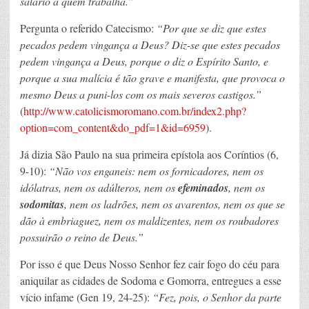
salário a quem trabalha.”
Pergunta o referido Catecismo:
“Por que se diz que estes
pecados pedem vingança a Deus? Diz-se que estes pecados
pedem vingança a Deus, porque o diz o Espírito Santo, e
porque a sua malícia é tão grave e manifesta, que provoca o
mesmo Deus a puni-los com os mais severos castigos.”
(
http://www.catolicismoromano.com.br/index2.php?
option=com_content&do_pdf=1&id=6959
).
Já dizia São Paulo na sua primeira epístola aos Coríntios (6,
9-10):
“Não vos enganeis: nem os fornicadores, nem os
idólatras, nem os adúlteros, nem os
efeminados
, nem os
sodomitas
, nem os ladrões, nem os avarentos, nem os que se
dão à embriaguez, nem os maldizentes, nem os roubadores
possuirão o reino de Deus.”
Por isso é que Deus Nosso Senhor fez cair fogo do céu para
aniquilar as cidades de Sodoma e Gomorra, entregues a esse
vício infame (Gen 19, 24-25):
“Fez, pois, o Senhor da parte