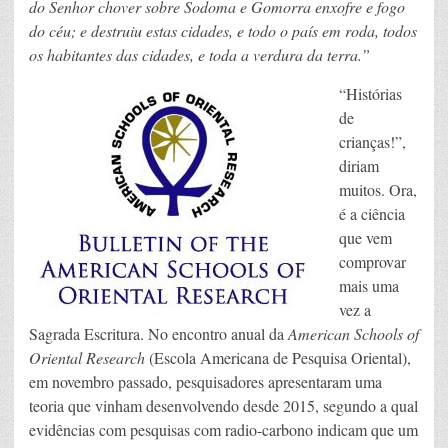
do Senhor chover sobre Sodoma e Gomorra enxofre e fogo
do céu; e destruiu estas cidades, e todo o país em roda, todos
os habitantes das cidades, e toda a verdura da terra.”
“Histórias
de
crianças!”,
diriam
muitos. Ora,
é a ciência
que vem
comprovar
mais uma
vez a
Sagrada Escritura. No encontro anual da
American Schools of
Oriental Research
(Escola Americana de Pesquisa Oriental),
em novembro passado, pesquisadores apresentaram uma
teoria que vinham desenvolvendo desde 2015, segundo a qual
evidências com pesquisas com radio-carbono indicam que um