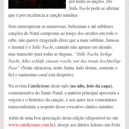
por todas as nações. Do
Stille Nacht
pode-se afirmar
que é por excelência a canção natalina.
Sem menosprezar as numerosas, belíssimas e até sublimes
canções de Natal compostas ao longo dos séculos em todo o
orbe, não parece exagerado dizer que a mais sublime, famosa
e imortal é o
Stille Nacht
, cantado não apenas em alemão,
mas transcrito para todas as línguas.
“Stille Nacht, heilige
Nacht, Alles schläft, einsam wacht, nur das traute hochheilige
Paar”
(Noite silenciosa, noite Santa, tudo dorme, somente o
fiel e santíssimo casal está desperto).
no alto, foto da capa
Na revista
Catolicismo
deste mês [
],
comemorativa do Santo Natal, a matéria principal apresenta a
origem e o histórico da canção, e seu autor tece comentários
transcendentais a respeito desse evocativo cântico natalino.
Além de uma boa apreciação desta edição (disponível no site
www.catolicismo.com.br
), desejo aos diletos leitores um Feliz