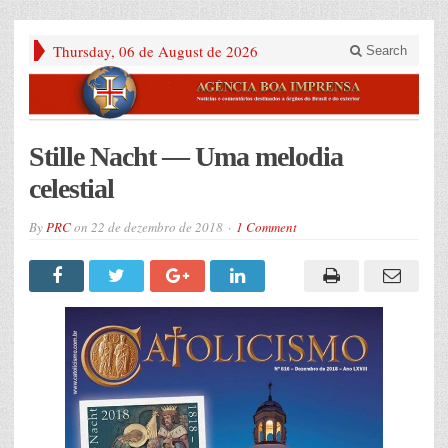
Thursday, 06 de August de 2026
Search
Stille Nacht — Uma melodia
celestial
By
PRC
on
22 de dezembro de 2018
1 Comment