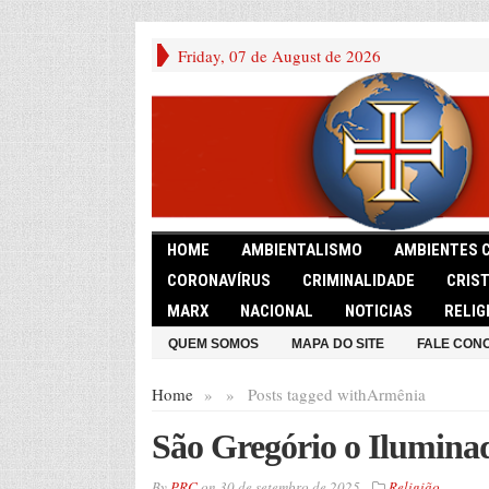
Friday, 07 de August de 2026
HOME
AMBIENTALISMO
AMBIENTES 
CORONAVÍRUS
CRIMINALIDADE
CRIS
MARX
NACIONAL
NOTICIAS
RELIG
QUEM SOMOS
MAPA DO SITE
FALE CON
Home
»
»
Posts tagged with
Armênia
São Gregório o Iluminad
By
PRC
on
30 de setembro de 2025
Religião