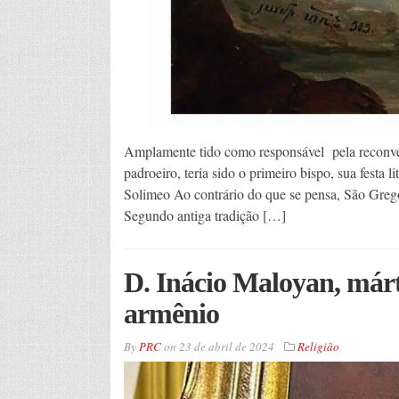
Amplamente tido como responsável pela reconver
padroeiro, teria sido o primeiro bispo, sua festa 
Solimeo Ao contrário do que se pensa, São Gregór
Segundo antiga tradição […]
D. Inácio Maloyan, márt
armênio
By
PRC
on
23 de abril de 2024
Religião