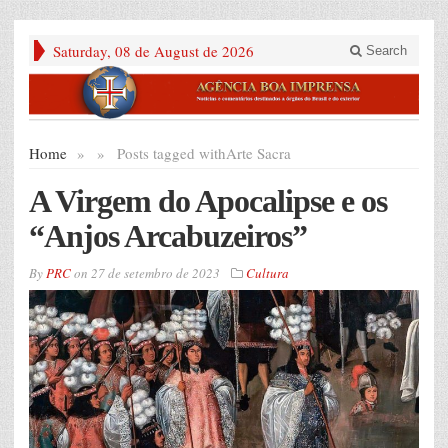
Saturday, 08 de August de 2026
Search
Home
»
»
Posts tagged with
Arte Sacra
A Virgem do Apocalipse e os
“Anjos Arcabuzeiros”
By
PRC
on
27 de setembro de 2023
Cultura