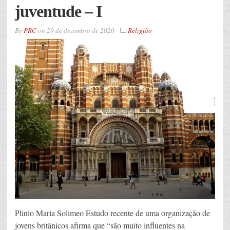
juventude – I
By
PRC
on
29 de dezembro de 2020
Religião
Plinio Maria Solimeo Estudo recente de uma organização de
jovens britânicos afirma que “são muito influentes na