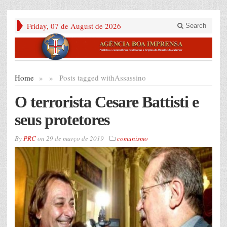
Friday, 07 de August de 2026
Search
Home
»
»
Posts tagged with
Assassino
O terrorista Cesare Battisti e
seus protetores
By
PRC
on
29 de março de 2019
comunismo