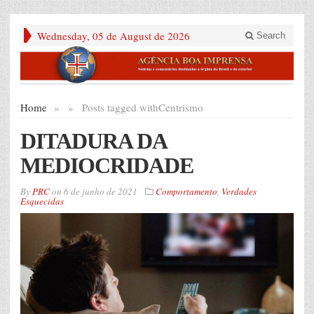
Wednesday, 05 de August de 2026
Search
Home
»
»
Posts tagged with
Centrismo
DITADURA DA
MEDIOCRIDADE
By
PRC
on
6 de junho de 2021
Comportamento
,
Verdades
Esquecidas